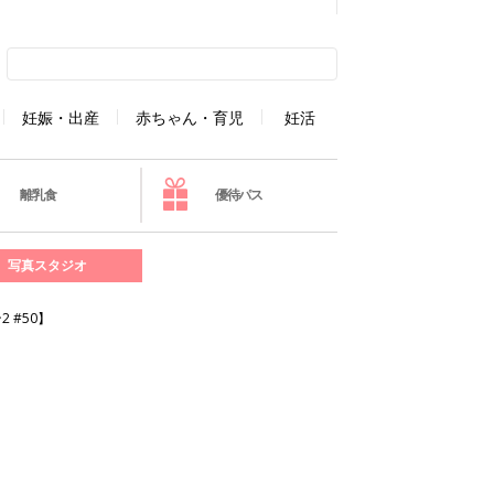
妊娠・出産
赤ちゃん・育児
妊活
離乳食
優待パス
写真スタジオ
 #50】