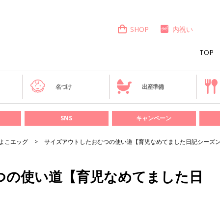
SHOP
内祝い
TOP
き
名づけ
出産準備
SNS
キャンペーン
よこエッグ
サイズアウトしたおむつの使い道【育児なめてました日記シーズン2
つの使い道【育児なめてました日