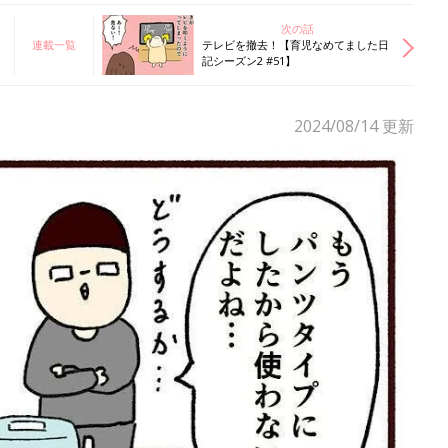
次の話
連載一覧
テレビを撤去！【育児なめてました日
記シーズン2 #51】
2024/08/14
更新