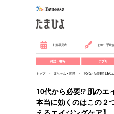
妊娠早見表
お金・手続
雑誌・書籍
アプリ
トップ
赤ちゃん・育児
10代から必要!? 
10代から必要!? 肌
本当に効くのはこの２
えるエイジングケア】