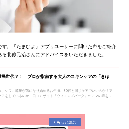
です。「たまひよ」アプリユーザーに聞いた声をご紹介
ある北條元治さんにアドバイスをいただきました。
難民世代？！ プロが指南する大人のスキンケアの「きほ
み、シワ、乾燥が気になり始めるお年頃。30代と同じケアでいいのか？ア
ケアをしているのか、口コミサイト「ウィメンズパーク」のママの声をお
クアップアーティストの広瀬あつこさんに、基本のスキンケアについてア
もっと読む
arrow_forward_ios