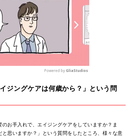
Powered by 
GliaStudios
イジングケアは何歳から？」という問
M
u
t
e
髪のお手入れで、エイジングケアをしていますか？ま
だと思いますか？」という質問をしたところ、様々な意