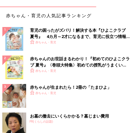
黒やチェック柄のボトムスを合わせると一気に秋ら
赤ちゃん・育児の人気記事ランキング
しくなる！「ポケモン：ニュー・アドベンチャー
UT」
育児の困ったがズバリ！解決する本『ひよこクラブ
夏号』 4カ月～2才になるまで、育児に役立つ情報が
いっぱい！
赤ちゃん・育児
赤ちゃんのお世話まるわかり！『初めてのひよこクラ
ブ 夏号』〈巻頭大特集〉初めての授乳がうまくい
く！ おっぱい・ミルクの基本と夏のトラブル 解決テ
赤ちゃん・育児
ク
赤ちゃんが生まれたら！2冊の「たまひよ」
赤ちゃん・育児
お墓の撤去にいくらかかる？墓じまい費用
PR(くらしの話題)