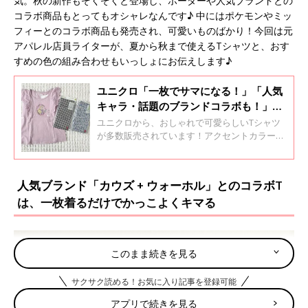
気。秋の新作もぞくぞくと登場し、ボーダーや人気ブランドとの
コラボ商品もとってもオシャレなんです♪ 中にはポケモンやミッ
フィーとのコラボ商品も発売され、可愛いものばかり！今回は元
アパレル店員ライターが、夏から秋まで使えるTシャツと、おす
すめの色の組み合わせもいっしょにお伝えします♪
ユニクロ「一枚でサマになる！」「人気
キャラ・話題のブランドコラボも！」激
かわTシャツ5選
ユニクロから、おしゃれで可愛らしいTシャツ
が多数販売されています！アクセントカラーを
きかせたおしゃれなボーダーTや、ディズニ
ー、ちいかわ×サンリオとのコラボデザインな
ど、あれもこれもと思わず買いたくなるものば
人気ブランド「カウズ + ウォーホル」とのコラボT
かり♪ 今回はそんなユニクロの激かわTシャツ
は、一枚着るだけでかっこよくキマる
をご紹介します。
このまま続きを見る
サクサク読める！お気に入り記事を登録可能
アプリで続きを見る