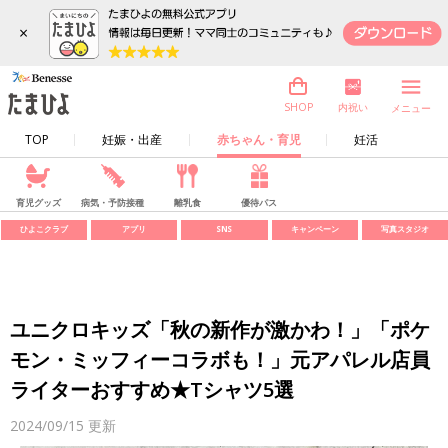
×
内祝い
SHOP
メニュー
TOP
妊娠・出産
赤ちゃん・育児
妊活
育児グッズ
病気・予防接種
離乳食
優待パス
ひよこクラブ
アプリ
SNS
キャンペーン
写真スタジオ
ユニクロキッズ「秋の新作が激かわ！」「ポケ
モン・ミッフィーコラボも！」元アパレル店員
ライターおすすめ★Tシャツ5選
2024/09/15
更新