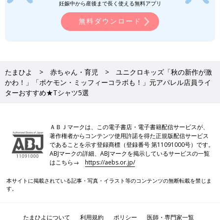
よね。ベースが黒や白であれば、秋らしいブラウン・深みのある
妊娠中から産後まで長く使える無料アプリ
赤・からし色・濃い目のネイビーなどを取り入れると一気に雰囲
無料ダウンロード
気が変わりますよ。人気キャラクターとのコラボ商品は売り切れ
ることもあるので、早めのゲットもおすすめです♪
(文・水川ちさ)
水川 ちさ
たまひよ
赤ちゃん・育児
ユニクロキッズ「秋の新作が激
かわ！」「ポケモン・ミッフィーコラボも！」元アパレル店員ライ
子育て・ファッションジャンルを得意とする主婦のWEBライタ
ターおすすめ★Tシャツ5選
ー。アパレル企業に勤めていた経験をもち、色彩コーディネータ
ー2級も取得。たまひよONLINEライター3年目。笑いのツボがい
っしょな 夫・長女（小6）・次女（小4）・長男（小1）とにぎや
ＡＢＪマークは、この電子書店・電子書籍配信サービスが、
かに暮らしています♪ 好きな言葉は「思い立ったが吉日」。
著作権者からコンテンツ使用許諾を得た正規版配信サービス
であることを示す登録商標（登録番号 第11091000号）です。
●記事内容でご紹介している投稿、リンク先は、削除される場合
ABJマークの詳細、ABJマークを掲示しているサービスの一覧
があります。あらかじめご了承ください。
はこちら→
https://aebs.or.jp/
●記事の内容は2024年8月の情報で、現在と異なる場合がありま
す。
本サイトに掲載されている記事・写真・イラスト等のコンテンツの無断転載を禁じま
す。
西松屋「完売ギリギリでゲット」「超万
能」今すぐ買うべき！秋向けボトムス5
たまひよについて
利用規約
ポリシー
医師・専門家一覧