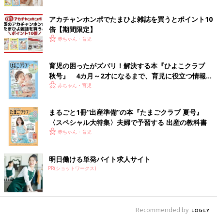
アカチャンホンポでたまひよ雑誌を買うとポイント10
倍【期間限定】
赤ちゃん・育児
育児の困ったがズバリ！解決する本『ひよこクラブ
秋号』 4カ月～2才になるまで、育児に役立つ情報が
いっぱい！
赤ちゃん・育児
まるごと1冊“出産準備”の本『たまごクラブ 夏号』
〈スペシャル大特集〉夫婦で予習する 出産の教科書
赤ちゃん・育児
出典：Instagramアカウント「hoku2_oimo」
明日働ける単発バイト求人サイト
hoku2_oimoさんは「ミッフィー UT」を購入。こちらはバック
PR(ショットワークス)
プリントで、ミッフィーちゃんがたくさん描かれているデザイン
です。ちょっぴり大きめサイズを選んだそうで、レギンスをはい
てワンピース風に着る予定なんだとか。可愛らしい雰囲気にする
なら、赤に近いような濃い目ピンクのレギンスを。大人っぽく着
Recommended by
こなすなら、グレーや深みのあるネイビーのレギンスもおすすめ