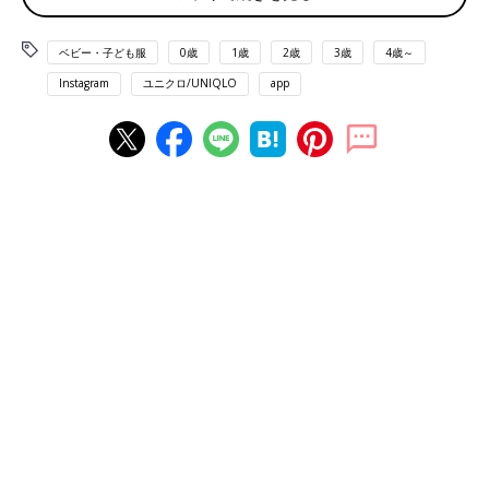
ベビー・子ども服
0歳
1歳
2歳
3歳
4歳～
Instagram
ユニクロ/UNIQLO
app
出典：Instagramアカウント「mainichi_cocono」
coconoさんは「カウズ + ウォーホル」とのコラボTとスウェッ
トを購入。人気ブランドKAWS（カウズ）とのコラボ商品は毎度
話題となり、一枚着るだけでかっこよく仕上がります。Tシャツ
はベースが白なので、どんな色味を合わせても良いですが、Tシ
ャツと同じ色味の「深みのあるブルー」や「黄色」をボトムスや
ソックスなどに取り入れてもgood！