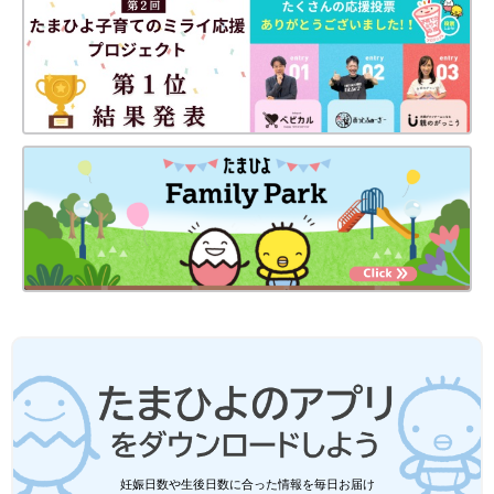
出典：Instagramアカウント「haru.haru.haru.family」
haru_haruさんは「エアリズムコットンボーダーTシャツ（ネイ
ビー）」を購入。ゆったりしたシルエットでラクに着られるアイ
テムです。太めボーダーで白の割合が大きいので重たい印象にな
らず、白と黒を組み合わせても軽やかな雰囲気に♪ チュールワン
ピを合わせると、かっこいいモノトーンコーデを可愛らしく仕上
げてくれますよ♪
GUキッズ「セールで安いうちにゲット
して！」「夏服の買い納めにも！」おす
すめトップス＆ボトムス5選
GUの夏服は、ただいま続々と値下げ中！まだ
まだ暑い日が続くので使えるものばかりです
し、なによりおしゃれなものが多いんです。こ
れは安いうちにゲットするのがおすすめ♪ 今回
はそんなGUの、買うべきトップス＆ボトムス
ユニクロのアイテムで秋コーデを楽しんでみて♪ 黒
をご紹介します。
以外にもブラウン・濃い目のネイビー・からし色な
どを合わせるのもおすすめ！
まだまだ暑いですが、お洋服で秋らしい雰囲気を楽しみたいです
妊娠日数や生後日数に合った情報を毎日お届け