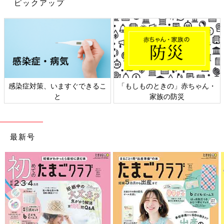
ピックアップ
出典：Instagramアカウント「__uru229」
miyuさんは、こちらの「ポケモン UT」を。ニンフィアとイーブ
イが描かれており、しかもピンクカラーでなんとも可愛らしいT
感染症対策、いますぐできるこ
「もしものときの」赤ちゃん・
シャツです。ポケモンシリーズのTシャツはほかにも種類があ
と
家族の防災
り、お気に入りのポケモンTを見つけることができれば、お着換
えもスムーズにしてくれますね。淡いピンクを秋らしい雰囲気に
仕上げるには、濃い目のピンク、濃い目のネイビーがおすすめで
す！
最新号
ネイビーの太めボーダーは、モノトーンコーデに仕
上げても軽やかな印象に！