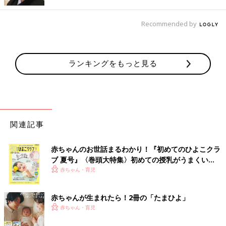
出典：Instagramアカウント「sally0922」
Recommended by
saoriさんは「ポケモン：ニュー・アドベンチャー UT」を購入。
ベースが白なので、どんな色味とも合わせやすいですよね。こち
らの絵柄はバックプリントだそうで、せっかくなら羽織りは加え
ランキングをもっと見る
ずに見せて着たい！シンプルに黒も良いですが、赤のチェック柄
のボトムスを合わせるとグッと秋らしいコーデに♪ 親子おそろい
でゲットしたそうなので、秋の親子リンクコーデを楽しむのも良
いですね。
「ミッフィー UT」は大きめサイズを選んでワンピ
関連記事
風に着ても◎。レギンスには秋らしい色味を加えて
みて
赤ちゃんのお世話まるわかり！『初めてのひよこクラ
ブ 夏号』〈巻頭大特集〉初めての授乳がうまくい
く！ おっぱい・ミルクの基本と夏のトラブル 解決テ
赤ちゃん・育児
ク
赤ちゃんが生まれたら！2冊の「たまひよ」
赤ちゃん・育児