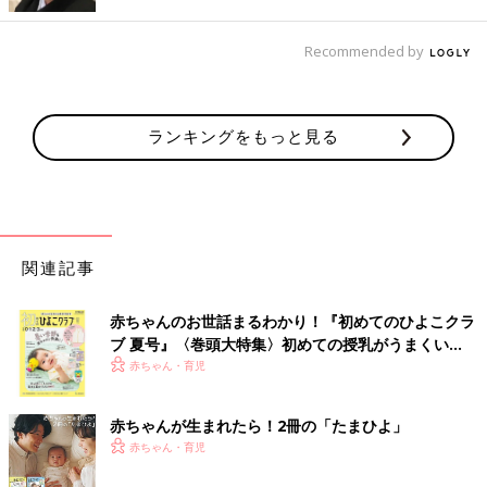
出典：Instagramアカウント「sally0922」
Recommended by
saoriさんは「ポケモン：ニュー・アドベンチャー UT」を購入。
ベースが白なので、どんな色味とも合わせやすいですよね。こち
らの絵柄はバックプリントだそうで、せっかくなら羽織りは加え
ランキングをもっと見る
ずに見せて着たい！シンプルに黒も良いですが、赤のチェック柄
のボトムスを合わせるとグッと秋らしいコーデに♪ 親子おそろい
でゲットしたそうなので、秋の親子リンクコーデを楽しむのも良
いですね。
「ミッフィー UT」は大きめサイズを選んでワンピ
関連記事
風に着ても◎。レギンスには秋らしい色味を加えて
みて
赤ちゃんのお世話まるわかり！『初めてのひよこクラ
ブ 夏号』〈巻頭大特集〉初めての授乳がうまくい
く！ おっぱい・ミルクの基本と夏のトラブル 解決テ
赤ちゃん・育児
ク
赤ちゃんが生まれたら！2冊の「たまひよ」
赤ちゃん・育児