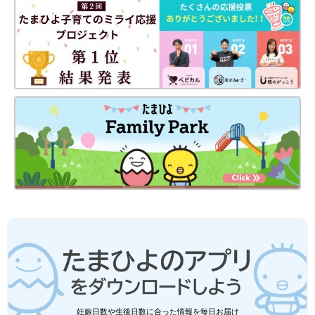
出典：Instagramアカウント「haru.haru.haru.family」
haru_haruさんは「エアリズムコットンボーダーTシャツ（ネイ
ビー）」を購入。ゆったりしたシルエットでラクに着られるアイ
テムです。太めボーダーで白の割合が大きいので重たい印象にな
らず、白と黒を組み合わせても軽やかな雰囲気に♪ チュールワン
ピを合わせると、かっこいいモノトーンコーデを可愛らしく仕上
げてくれますよ♪
GUキッズ「セールで安いうちにゲット
して！」「夏服の買い納めにも！」おす
すめトップス＆ボトムス5選
GUの夏服は、ただいま続々と値下げ中！まだ
まだ暑い日が続くので使えるものばかりです
し、なによりおしゃれなものが多いんです。こ
れは安いうちにゲットするのがおすすめ♪ 今回
はそんなGUの、買うべきトップス＆ボトムス
ユニクロのアイテムで秋コーデを楽しんでみて♪ 黒
をご紹介します。
以外にもブラウン・濃い目のネイビー・からし色な
どを合わせるのもおすすめ！
まだまだ暑いですが、お洋服で秋らしい雰囲気を楽しみたいです
妊娠日数や生後日数に合った情報を毎日お届け