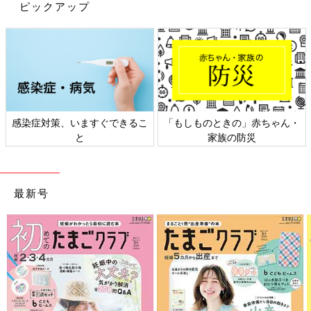
ピックアップ
出典：Instagramアカウント「__uru229」
miyuさんは、こちらの「ポケモン UT」を。ニンフィアとイーブ
イが描かれており、しかもピンクカラーでなんとも可愛らしいT
感染症対策、いますぐできるこ
「もしものときの」赤ちゃん・
シャツです。ポケモンシリーズのTシャツはほかにも種類があ
と
家族の防災
り、お気に入りのポケモンTを見つけることができれば、お着換
えもスムーズにしてくれますね。淡いピンクを秋らしい雰囲気に
仕上げるには、濃い目のピンク、濃い目のネイビーがおすすめで
す！
最新号
ネイビーの太めボーダーは、モノトーンコーデに仕
上げても軽やかな印象に！