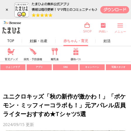
×
内祝い
SHOP
メニュー
TOP
妊娠・出産
赤ちゃん・育児
妊活
育児グッズ
病気・予防接種
離乳食
優待パス
ひよこクラブ
アプリ
SNS
キャンペーン
写真スタジオ
ユニクロキッズ「秋の新作が激かわ！」「ポケ
モン・ミッフィーコラボも！」元アパレル店員
ライターおすすめ★Tシャツ5選
2024/09/15
更新