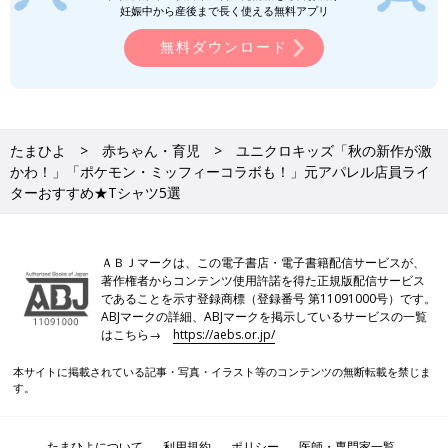
よね。ベースが黒や白であれば、秋らしいブラウン・深みのある
妊娠中から産後まで長く使える無料アプリ
赤・からし色・濃い目のネイビーなどを取り入れると一気に雰囲
無料ダウンロード
気が変わりますよ。人気キャラクターとのコラボ商品は売り切れ
ることもあるので、早めのゲットもおすすめです♪
(文・水川ちさ)
水川 ちさ
たまひよ
赤ちゃん・育児
ユニクロキッズ「秋の新作が激
かわ！」「ポケモン・ミッフィーコラボも！」元アパレル店員ライ
子育て・ファッションジャンルを得意とする主婦のWEBライタ
ターおすすめ★Tシャツ5選
ー。アパレル企業に勤めていた経験をもち、色彩コーディネータ
ー2級も取得。たまひよONLINEライター3年目。笑いのツボがい
っしょな 夫・長女（小6）・次女（小4）・長男（小1）とにぎや
ＡＢＪマークは、この電子書店・電子書籍配信サービスが、
かに暮らしています♪ 好きな言葉は「思い立ったが吉日」。
著作権者からコンテンツ使用許諾を得た正規版配信サービス
●記事内容でご紹介している投稿、リンク先は、削除される場合
であることを示す登録商標（登録番号 第11091000号）です。
ABJマークの詳細、ABJマークを掲示しているサービスの一覧
があります。あらかじめご了承ください。
はこちら→
https://aebs.or.jp/
●記事の内容は2024年8月の情報で、現在と異なる場合がありま
す。
本サイトに掲載されている記事・写真・イラスト等のコンテンツの無断転載を禁じま
す。
西松屋「完売ギリギリでゲット」「超万
能」今すぐ買うべき！秋向けボトムス5
たまひよについて
利用規約
ポリシー
医師・専門家一覧