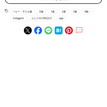
ベビー・子ども服
0歳
1歳
2歳
3歳
4歳～
Instagram
ユニクロ/UNIQLO
app
出典：Instagramアカウント「mainichi_cocono」
coconoさんは「カウズ + ウォーホル」とのコラボTとスウェッ
トを購入。人気ブランドKAWS（カウズ）とのコラボ商品は毎度
話題となり、一枚着るだけでかっこよく仕上がります。Tシャツ
はベースが白なので、どんな色味を合わせても良いですが、Tシ
ャツと同じ色味の「深みのあるブルー」や「黄色」をボトムスや
ソックスなどに取り入れてもgood！