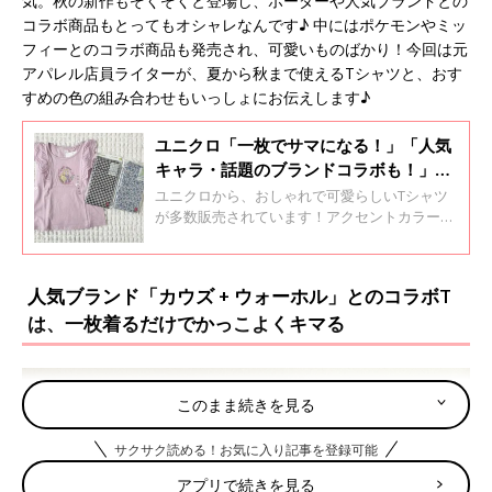
気。秋の新作もぞくぞくと登場し、ボーダーや人気ブランドとの
コラボ商品もとってもオシャレなんです♪ 中にはポケモンやミッ
フィーとのコラボ商品も発売され、可愛いものばかり！今回は元
アパレル店員ライターが、夏から秋まで使えるTシャツと、おす
すめの色の組み合わせもいっしょにお伝えします♪
ユニクロ「一枚でサマになる！」「人気
キャラ・話題のブランドコラボも！」激
かわTシャツ5選
ユニクロから、おしゃれで可愛らしいTシャツ
が多数販売されています！アクセントカラーを
きかせたおしゃれなボーダーTや、ディズニ
ー、ちいかわ×サンリオとのコラボデザインな
ど、あれもこれもと思わず買いたくなるものば
人気ブランド「カウズ + ウォーホル」とのコラボT
かり♪ 今回はそんなユニクロの激かわTシャツ
は、一枚着るだけでかっこよくキマる
をご紹介します。
このまま続きを見る
サクサク読める！お気に入り記事を登録可能
アプリで続きを見る