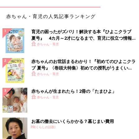
黒やチェック柄のボトムスを合わせると一気に秋ら
赤ちゃん・育児の人気記事ランキング
しくなる！「ポケモン：ニュー・アドベンチャー
UT」
育児の困ったがズバリ！解決する本『ひよこクラブ
夏号』 4カ月～2才になるまで、育児に役立つ情報が
いっぱい！
赤ちゃん・育児
赤ちゃんのお世話まるわかり！『初めてのひよこクラ
ブ 夏号』〈巻頭大特集〉初めての授乳がうまくい
く！ おっぱい・ミルクの基本と夏のトラブル 解決テ
赤ちゃん・育児
ク
赤ちゃんが生まれたら！2冊の「たまひよ」
赤ちゃん・育児
お墓の撤去にいくらかかる？墓じまい費用
PR(くらしの話題)