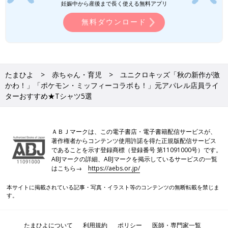
よね。ベースが黒や白であれば、秋らしいブラウン・深みのある
妊娠中から産後まで長く使える無料アプリ
赤・からし色・濃い目のネイビーなどを取り入れると一気に雰囲
無料ダウンロード
気が変わりますよ。人気キャラクターとのコラボ商品は売り切れ
ることもあるので、早めのゲットもおすすめです♪
(文・水川ちさ)
水川 ちさ
たまひよ
赤ちゃん・育児
ユニクロキッズ「秋の新作が激
かわ！」「ポケモン・ミッフィーコラボも！」元アパレル店員ライ
子育て・ファッションジャンルを得意とする主婦のWEBライタ
ターおすすめ★Tシャツ5選
ー。アパレル企業に勤めていた経験をもち、色彩コーディネータ
ー2級も取得。たまひよONLINEライター3年目。笑いのツボがい
っしょな 夫・長女（小6）・次女（小4）・長男（小1）とにぎや
ＡＢＪマークは、この電子書店・電子書籍配信サービスが、
かに暮らしています♪ 好きな言葉は「思い立ったが吉日」。
著作権者からコンテンツ使用許諾を得た正規版配信サービス
であることを示す登録商標（登録番号 第11091000号）です。
●記事内容でご紹介している投稿、リンク先は、削除される場合
ABJマークの詳細、ABJマークを掲示しているサービスの一覧
があります。あらかじめご了承ください。
はこちら→
https://aebs.or.jp/
●記事の内容は2024年8月の情報で、現在と異なる場合がありま
す。
本サイトに掲載されている記事・写真・イラスト等のコンテンツの無断転載を禁じま
す。
西松屋「完売ギリギリでゲット」「超万
能」今すぐ買うべき！秋向けボトムス5
たまひよについて
利用規約
ポリシー
医師・専門家一覧