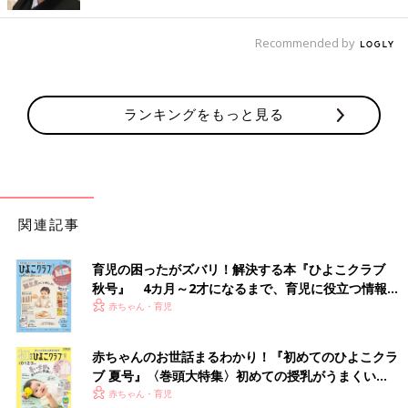
出典：Instagramアカウント「sally0922」
Recommended by
saoriさんは「ポケモン：ニュー・アドベンチャー UT」を購入。
ベースが白なので、どんな色味とも合わせやすいですよね。こち
らの絵柄はバックプリントだそうで、せっかくなら羽織りは加え
ランキングをもっと見る
ずに見せて着たい！シンプルに黒も良いですが、赤のチェック柄
のボトムスを合わせるとグッと秋らしいコーデに♪ 親子おそろい
でゲットしたそうなので、秋の親子リンクコーデを楽しむのも良
いですね。
「ミッフィー UT」は大きめサイズを選んでワンピ
関連記事
風に着ても◎。レギンスには秋らしい色味を加えて
みて
育児の困ったがズバリ！解決する本『ひよこクラブ
秋号』 4カ月～2才になるまで、育児に役立つ情報が
いっぱい！
赤ちゃん・育児
赤ちゃんのお世話まるわかり！『初めてのひよこクラ
ブ 夏号』〈巻頭大特集〉初めての授乳がうまくい
く！ おっぱい・ミルクの基本と夏のトラブル 解決テ
赤ちゃん・育児