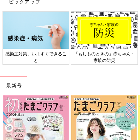
ピックアップ
出典：Instagramアカウント「__uru229」
miyuさんは、こちらの「ポケモン UT」を。ニンフィアとイーブ
イが描かれており、しかもピンクカラーでなんとも可愛らしいT
感染症対策、いますぐできるこ
「もしものときの」赤ちゃん・
シャツです。ポケモンシリーズのTシャツはほかにも種類があ
と
家族の防災
り、お気に入りのポケモンTを見つけることができれば、お着換
えもスムーズにしてくれますね。淡いピンクを秋らしい雰囲気に
仕上げるには、濃い目のピンク、濃い目のネイビーがおすすめで
す！
最新号
ネイビーの太めボーダーは、モノトーンコーデに仕
上げても軽やかな印象に！