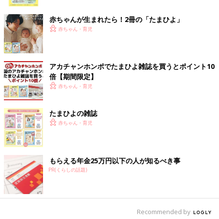
ク
赤ちゃんが生まれたら！2冊の「たまひよ」
赤ちゃん・育児
アカチャンホンポでたまひよ雑誌を買うとポイント10
倍【期間限定】
赤ちゃん・育児
たまひよの雑誌
赤ちゃん・育児
出典：Instagramアカウント「hoku2_oimo」
もらえる年金25万円以下の人が知るべき事
hoku2_oimoさんは「ミッフィー UT」を購入。こちらはバック
PR(くらしの話題)
プリントで、ミッフィーちゃんがたくさん描かれているデザイン
です。ちょっぴり大きめサイズを選んだそうで、レギンスをはい
てワンピース風に着る予定なんだとか。可愛らしい雰囲気にする
なら、赤に近いような濃い目ピンクのレギンスを。大人っぽく着
Recommended by
こなすなら、グレーや深みのあるネイビーのレギンスもおすすめ