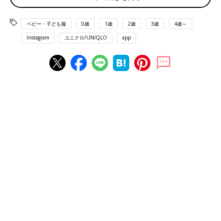
ベビー・子ども服
0歳
1歳
2歳
3歳
4歳～
Instagram
ユニクロ/UNIQLO
app
出典：Instagramアカウント「mainichi_cocono」
coconoさんは「カウズ + ウォーホル」とのコラボTとスウェッ
トを購入。人気ブランドKAWS（カウズ）とのコラボ商品は毎度
話題となり、一枚着るだけでかっこよく仕上がります。Tシャツ
はベースが白なので、どんな色味を合わせても良いですが、Tシ
ャツと同じ色味の「深みのあるブルー」や「黄色」をボトムスや
ソックスなどに取り入れてもgood！