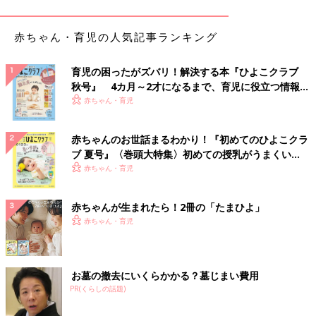
黒やチェック柄のボトムスを合わせると一気に秋ら
赤ちゃん・育児の人気記事ランキング
しくなる！「ポケモン：ニュー・アドベンチャー
UT」
育児の困ったがズバリ！解決する本『ひよこクラブ
秋号』 4カ月～2才になるまで、育児に役立つ情報が
いっぱい！
赤ちゃん・育児
赤ちゃんのお世話まるわかり！『初めてのひよこクラ
ブ 夏号』〈巻頭大特集〉初めての授乳がうまくい
く！ おっぱい・ミルクの基本と夏のトラブル 解決テ
赤ちゃん・育児
ク
赤ちゃんが生まれたら！2冊の「たまひよ」
赤ちゃん・育児
お墓の撤去にいくらかかる？墓じまい費用
PR(くらしの話題)