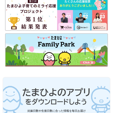
出典：Instagramアカウント「haru.haru.haru.family」
haru_haruさんは「エアリズムコットンボーダーTシャツ（ネイ
ビー）」を購入。ゆったりしたシルエットでラクに着られるアイ
テムです。太めボーダーで白の割合が大きいので重たい印象にな
らず、白と黒を組み合わせても軽やかな雰囲気に♪ チュールワン
ピを合わせると、かっこいいモノトーンコーデを可愛らしく仕上
げてくれますよ♪
GUキッズ「セールで安いうちにゲット
して！」「夏服の買い納めにも！」おす
すめトップス＆ボトムス5選
GUの夏服は、ただいま続々と値下げ中！まだ
まだ暑い日が続くので使えるものばかりです
し、なによりおしゃれなものが多いんです。こ
れは安いうちにゲットするのがおすすめ♪ 今回
はそんなGUの、買うべきトップス＆ボトムス
ユニクロのアイテムで秋コーデを楽しんでみて♪ 黒
をご紹介します。
以外にもブラウン・濃い目のネイビー・からし色な
どを合わせるのもおすすめ！
まだまだ暑いですが、お洋服で秋らしい雰囲気を楽しみたいです
妊娠日数や生後日数に合った情報を毎日お届け