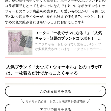
気。秋の新作もぞくぞくと登場し、ボーダーや人気ブランドとの
コラボ商品もとってもオシャレなんです♪ 中にはポケモンやミッ
フィーとのコラボ商品も発売され、可愛いものばかり！今回は元
アパレル店員ライターが、夏から秋まで使えるTシャツと、おす
すめの色の組み合わせもいっしょにお伝えします♪
ユニクロ「一枚でサマになる！」「人気
キャラ・話題のブランドコラボも！」激
かわTシャツ5選
ユニクロから、おしゃれで可愛らしいTシャツ
が多数販売されています！アクセントカラーを
きかせたおしゃれなボーダーTや、ディズニ
ー、ちいかわ×サンリオとのコラボデザインな
ど、あれもこれもと思わず買いたくなるものば
人気ブランド「カウズ + ウォーホル」とのコラボT
かり♪ 今回はそんなユニクロの激かわTシャツ
は、一枚着るだけでかっこよくキマる
をご紹介します。
このまま続きを見る
サクサク読める！お気に入り記事を登録可能
アプリで続きを見る