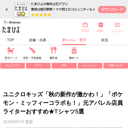
×
内祝い
SHOP
メニュー
TOP
妊娠・出産
赤ちゃん・育児
妊活
育児グッズ
病気・予防接種
離乳食
優待パス
ひよこクラブ
アプリ
SNS
キャンペーン
写真スタジオ
ユニクロキッズ「秋の新作が激かわ！」「ポケ
モン・ミッフィーコラボも！」元アパレル店員
ライターおすすめ★Tシャツ5選
2024/09/15
更新