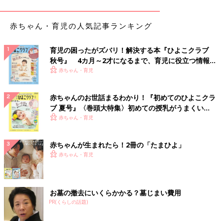
て、小出しにしています」（きなこんぐ）
赤ちゃん・育児の人気記事ランキング
◾️ドライシート
「ダイソーの水で濡れたら除菌効果を発揮するドライシート。食
育児の困ったがズバリ！解決する本『ひよこクラブ
後に汚れた机やランチョンマットを拭くのに、毎日使っていま
秋号』 4カ月～2才になるまで、育児に役立つ情報が
す」（ちい）
いっぱい！
赤ちゃん・育児
◾️紙パックホルダー
「セリアの紙パックジュース用のホルダー！これに入れておかな
赤ちゃんのお世話まるわかり！『初めてのひよこクラ
いと子どもが握りつぶして飲み物が噴射します(泣)」（あんこも
ブ 夏号』〈巻頭大特集〉初めての授乳がうまくい
ち）
く！ おっぱい・ミルクの基本と夏のトラブル 解決テ
赤ちゃん・育児
ク
あれこれ買い過ぎないために、リストを作って購入
赤ちゃんが生まれたら！2冊の「たまひよ」
赤ちゃん・育児
お墓の撤去にいくらかかる？墓じまい費用
PR(くらしの話題)