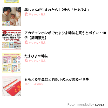
ク
で長持ちするので重宝しています。食費の見直しの第一歩は、買
ってきたもの食べ切ることなので、保存袋は、我が家の必須アイ
赤ちゃんが生まれたら！2冊の「たまひよ」
テムです。
赤ちゃん・育児
ポリ袋は、肉や魚などの冷凍に使っています。ラップに包まずそ
のまま入れるだけなので、楽ちんです。安価なので、ラップより
アカチャンホンポでたまひよ雑誌を買うとポイント10
も我が家では活躍しています。
倍【期間限定】
赤ちゃん・育児
糸つきようじは、虫歯になりやすい私のオーラルケアの必需品で
す。歯をきちんと磨き、定期的に歯科検診も受けているのに虫歯
たまひよの雑誌
になりやすかったので、歯医者さんに相談したところフロスをす
赤ちゃん・育児
すめられたのが、糸つきようじを使い始めたのがきっかけです。
ドラッグストアの商品などいろいろ試した結果、ダイソーのボッ
クスに入ったタイプの糸つきようじがお気に入りです。家族で毎
日使う消耗品なので、60本入りで110円（税込み）というコスパ
もらえる年金25万円以下の人が知るべき事
もリピ買いする理由です。
PR(くらしの話題)
ただ、便利な100円ショップですが、行くとつい余計なものをた
くさん買ってしまうという経験はありませんか。
Recommended by
私の余計な買い物に、お菓子作り用のかわいいカップやラッピン