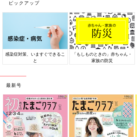
ピックアップ
買い物に行く前に買うものをリスト化し、それ以外のものをなる
べく買わない習慣は、節約にも役立つのではないでしょうか」
（くぅちゃん）
食費節約のポイントはズバリ…⁉ 6年間
で1000万円貯めた時短節約家くぅちゃん
の食費節約方法
感染症対策、いますぐできるこ
「もしものときの」赤ちゃん・
人気時短節約家のくぅちゃんこと、中野めぐみ
さんの食費の節約術
と
家族の防災
100円だからと「あると便利かも」「今度使うかも」とついつい
最新号
買いすぎてしまうこともある100円ショップ。100円とはいえ、
無駄にしてはもったいない。リスト化は大事ですね。
（取材・文／酒井範子、たまひよONLINE編集部）
※文中のコメントは「たまひよ」WEB・アプリユーザーから集め
た体験談を再編集したものです。
※記事の内容は2024年8月の情報で、現在と異なる場合がありま
す。