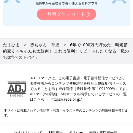
妊娠中から産後まで長く使える無料アプリ
無料ダウンロード
たまひよ
赤ちゃん・育児
6年で1000万円貯めた、時短節
約家くぅちゃんも太鼓判！ これは便利！リピートしたくなる「私の
100均ベストバイ」
ＡＢＪマークは、この電子書店・電子書籍配信サービスが、
著作権者からコンテンツ使用許諾を得た正規版配信サービス
であることを示す登録商標（登録番号 第11091000号）です。
ABJマークの詳細、ABJマークを掲示しているサービスの一覧
はこちら→
https://aebs.or.jp/
本サイトに掲載されている記事・写真・イラスト等のコンテンツの無断転載を禁じま
す。
たまひよについて
利用規約
ポリシー
医師・専門家一覧