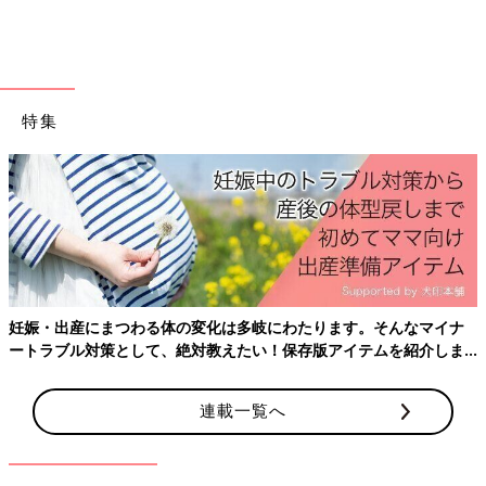
グ用の袋があります。一時期、お菓子作りにこっていたことがあ
り、『これ使えるかも』『かわいい！100円だからこれも買って
おこう』などと、まとめ買いしてしまったことがあります。けれ
ども、『これ便利かも』『いつか使えるかも』は、使う機会がほ
とんどやってくることはありません。
特集
みなさんもキッチンの引き出しの中に、いくつかそういった商品
が眠っているのではないでしょうか。
私はこれまでの反省もふまえて、100円ショップで買うもののリ
ストを作っています。
日用品は質や量、価格などコスパのいいものを選びたいので、
100円ショップで買うもの、ドラッグストアなどで買ったほうが
いいものを分けてリスト化しています。例えば、食品の保存袋
は、100円ショップで購入、掃除用のシートなどはドラッグスト
妊娠・出産にまつわる体の変化は多岐にわたります。そんなマイナ
アで購入といったように商品を吟味して分けています。
ートラブル対策として、絶対教えたい！保存版アイテムを紹介しま
す。
そして、余計なものを買わないためのポイントは、生活の中で必
連載一覧へ
要なものを見つけてから購入することです。お店の中で必要なも
のを探してしまうと、使わないものまで購入してしまうからで
す。結局、あれもこれもと、予定外のものまで購入してしまうこ
とになり、無駄遣いになってしまうことに。