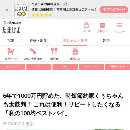
×
内祝い
SHOP
メニュー
TOP
妊娠・出産
赤ちゃん・育児
妊活
育児グッズ
病気・予防接種
離乳食
優待パス
ひよこクラブ
アプリ
SNS
キャンペーン
写真スタジオ
6年で1000万円貯めた、時短節約家くぅちゃん
も太鼓判！ これは便利！リピートしたくなる
「私の100均ベストバイ」
2025/01/11
更新