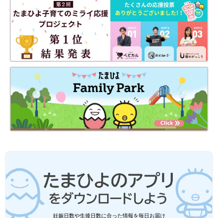
PROFILE）
時短節約家。高校と中学生の2人の息子、夫の4人家族。看護師専
門学校を卒業後、18年間、看護師を務める。共働きにもかかわら
ずお金が貯められず、主婦を読者層とする生活情報誌を読んで節
約に目覚める。節約に手間も時間もかけない「時短節約家」とし
て注目を集め、テレビや雑誌に登場多数。インスタグラムはフォ
ロワー数10万人超。著書に『節約主婦の今すぐ真似できる1000
万円貯蓄』（KADOKAWA）『くぅちゃんの食費がみるみる減る
献立ルール』（FUSOSHAムック）のほか、5000冊以上入れた節
約に役立つ『献立ノート』がある。インスタライブも人気
（@me
gu
m.nakano）。
時短節約家くぅちゃんオフィシャルブログ
妊娠日数や生後日数に合った情報を毎日お届け