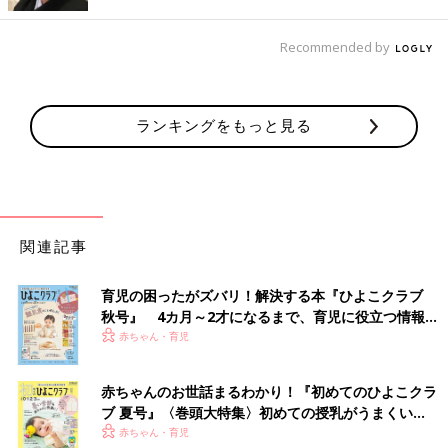
Recommended by
ランキングをもっと見る
インスタグラムで人気の
時短
節約家のくぅちゃんに100円ショッ
プのお気に入りのアイテムを聞いてみました。
関連記事
「日用品や雑貨などが安価で購入できる100円ショップは、便利
ですね。日常的に活用する日用品が揃っているので、私もよく利
育児の困ったがズバリ！解決する本『ひよこクラブ
用しています。
秋号』 4カ月～2才になるまで、育児に役立つ情報が
いっぱい！
赤ちゃん・育児
私が、リピ買いしているオススメアイテムは、主に３つの商品で
す。
野菜の鮮度保存袋
と
食材用のポリ袋
、そして
糸つきようじ
で
赤ちゃんのお世話まるわかり！『初めてのひよこクラ
す。
ブ 夏号』〈巻頭大特集〉初めての授乳がうまくい
く！ おっぱい・ミルクの基本と夏のトラブル 解決テ
赤ちゃん・育児
野菜が長持ちする鮮度保存袋は、野菜を入れて保存しておくだけ