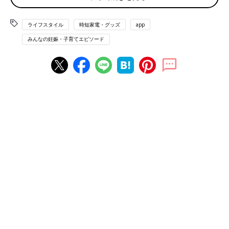
「ウェットティッシュ、ビニール袋、スポンジ、排水口の網、使
い捨ての手袋などなど腐らない消耗品は100均最高！！です」
ライフスタイル
時短家電・グッズ
app
（こじか）
みんなの妊娠・子育てエピソード
◾️排水口の髪取りシート
「ダイソーやセリアの排水口の髪取りシートを浴室の排水口に貼
っています。こまめにシートを替えれば、掃除をしなくても清潔
を保てるので気に入っています」（らっきー）
◾️臭わない袋
「おむつが臭わない袋。下の子はうんちをする回数半端な
い！！！そして、めちゃくちゃ臭くなるので袋は必須ですね。あ
とは、粘土、クレヨン、お絵描き帳など、上の子が家で遊べるも
のです。集中して遊べるお絵描きや粘土は常備しています」（な
っとー）
◾️シールブック
「子どもが病院の待ち時間などの時に使っているシールブック。
何度も貼ってはがせるので繰り返し遊べるだけでなく、100円な
のでコスパがいい！種類も豊富なのでいろんな種類を買っておい