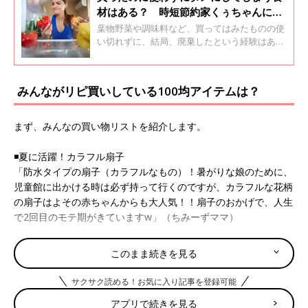
材はある？ 時短節約家くぅちゃんに聞
く！食材を無駄にしない方法はあるの？
葉物野菜や調味料など、買ってはみたものの使
い切れずに、結局、廃棄したという経験はあり
ませんか？無駄にしがちな食材を「たまひよ」
アプリユーザーに聞くとともに、食材を無駄に
しない方法について時短節約家のくぅちゃんに
みんながリピ買いしている100均アイテムは？
教えてもらいました。
まず、みんなの買い物リストを紹介します。
◾️夏に活躍！カラフル扇子
「防水タイプの扇子（カラフルなもの）！暑がりな娘のために、
児童館に出かける時は必ず持って行くのですが、カラフルな花柄
の扇子はよその赤ちゃんからも大人気！！扇子のおかげで、人生
で2回目のモテ期がきていますw」（ちみーずママ）
◾️洗濯ネット
このまま続きを見る
「洗濯ネットは必須です。靴下の行方不明がなくなりました」
（あーと）
サクサク読める！お気に入り記事を登録可能
アプリで続きを見る
◾️腐らない消耗品