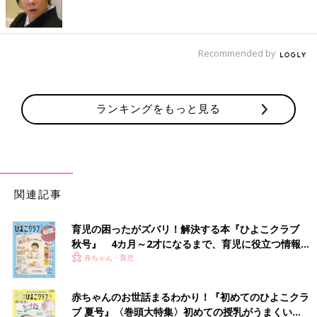
出典：Instagramアカウント「m.k.sisters_」
Recommended by
セリアでキッズソックスを毎年買い足しているというchiiiさんが
今年ゲットしたのは、「キッズショートクルー丈ソックス 3Dハ
ロウィン柄」。写真のように片足ずつ柄違いのものを履かせてみ
ランキングをもっと見る
たらとっても可愛かったのだとか♪ サイズは16～18cmとのこ
と。
ギンガムチェック柄が可愛い「ウッドプレート ハロ
ウィン」
関連記事
育児の困ったがズバリ！解決する本『ひよこクラブ
秋号』 4カ月～2才になるまで、育児に役立つ情報が
いっぱい！
赤ちゃん・育児
赤ちゃんのお世話まるわかり！『初めてのひよこクラ
ブ 夏号』〈巻頭大特集〉初めての授乳がうまくい