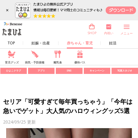
×
内祝い
SHOP
メニュー
TOP
妊娠・出産
赤ちゃん・育児
妊活
育児グッズ
病気・予防接種
離乳食
優待パス
ひよこクラブ
アプリ
SNS
キャンペーン
写真スタジオ
セリア「可愛すぎて毎年買っちゃう」「今年は
急いでゲット」大人気のハロウィングッズ5選
2024/09/25
更新