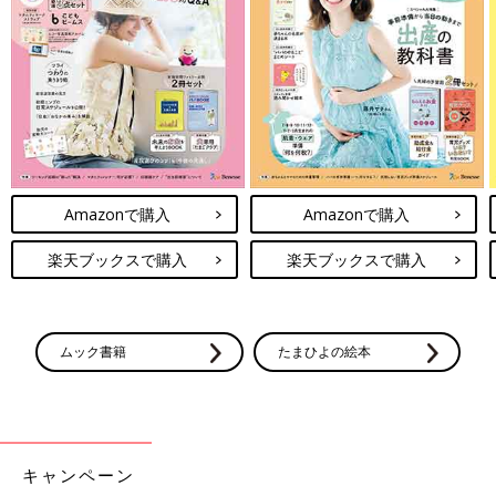
Amazonで購入
Amazonで購入
楽天ブックスで購入
楽天ブックスで購入
出典：Instagramアカウント「kazumin0611」
かずみんさんがセリアでまとめ買いしたのは、ハロウィン仕様の
シマエナガのオブジェ。いろいろなタイプがあり、売り場にあっ
たものは全種類購入したんだとか。コロンとした雰囲気が可愛く
ムック書籍
たまひよの絵本
て見ているだけで癒されますよね♪
セリア「再販待ってました！」「ずっと
探してたやつ」超使えるスマホグッズ4
選
キャンペーン
今回はセリアでゲットできるスマホグッズをご