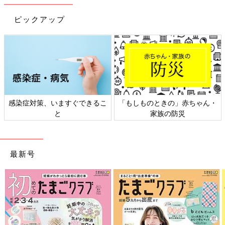
ピックアップ
出典：Instagramアカウント「monmama.disney.fashion」
こちらはmonmama.disney.fashionさんがセリアで購入したディ
ズニーのハロウィンランタン。点滅の速さや光の色がランダムに
変わって、いろいろな光り方をするようです。ピカピカ光るアイ
テムはキッズも喜びそう♪ おばけミッキーやリトルグリーンメン
のデザインもあったとのこと。
コロンとしたフォルムが可愛すぎる！シマエナガの
感染症対策、いますぐできるこ
「もしものときの」赤ちゃん・
と
家族の防災
オブジェ
最新号