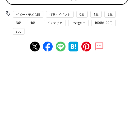
ベビー・子ども服
行事・イベント
0歳
1歳
2歳
3歳
4歳～
インテリア
Instagram
100均/100円
app
出典：Instagramアカウント「ayachan0803」
こちらはayachan0803さんがセリアでまとめ買いした新作の仮装
グッズ。ねこ耳とうさぎ耳は後ろにクリップが付いているようで
す。コウモリネクタイは高見えしていておしゃれで、パンダカチ
ューシャはふわふわで可愛いとのこと♪
可愛すぎて思わず買っちゃう！ハロウィン柄のキッ
ズソックス