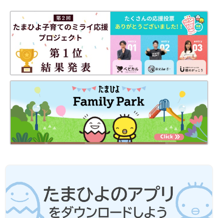
紹介！再販待ちになるほど大人気のスマホスタ
ンドや、スマホケースをMagSafe化できるリン
グなど気になるものが勢ぞろいです。超使える
アイテムばかりなので、ぜひチェックしてみて
今回はセリアのハロウィングッズをご紹介しました。季節物は出
くださね♪
番が少ないので、1個110円とプチプラでゲットできるのは助か
りますよね。人気のアイテムは早々に売り切れてしまうことが多
いので、早めのチェックをおすすめします♪
(文：mayu)
●記事内の価格はすべて税込み、2024年9月時点のものです。
●記事内容でご紹介している投稿、リンク先は、削除される場合
があります。あらかじめご了承ください。
●記事の内容は2024年9月の情報で、現在と異なる場合がありま
す。
セリアで大人気！「これが110円はすご
すぎ」「便利すぎてリピ決定」高見えフ
ァッショングッズ5選
今回はセリアのファッショングッズに注目！ち
ょっとしたお出かけに便利なショルダーバッグ
や、いろんなものを入れられるコインケースな
ど、優秀アイテムが勢ぞろい♪ 高見えしていて
おしゃれすぎるとSNSでも大人気なので、ぜひ