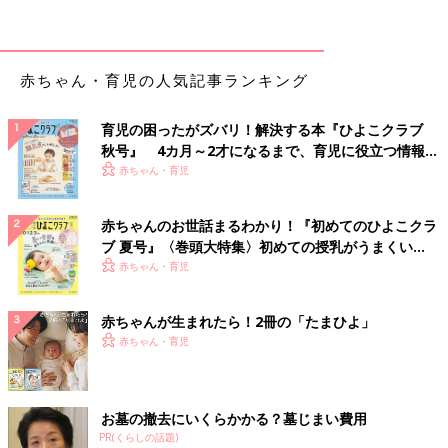
赤ちゃん・育児の人気記事ランキング
育児の困ったがズバリ！解決する本『ひよこクラブ
秋号』 4カ月～2才になるまで、育児に役立つ情報が
いっぱい！
赤ちゃん・育児
赤ちゃんのお世話まるわかり！『初めてのひよこクラ
ブ 夏号』〈巻頭大特集〉初めての授乳がうまくい
く！ おっぱい・ミルクの基本と夏のトラブル 解決テ
赤ちゃん・育児
ク
赤ちゃんが生まれたら！2冊の「たまひよ」
赤ちゃん・育児
お墓の撤去にいくらかかる？墓じまい費用
PR(くらしの話題)