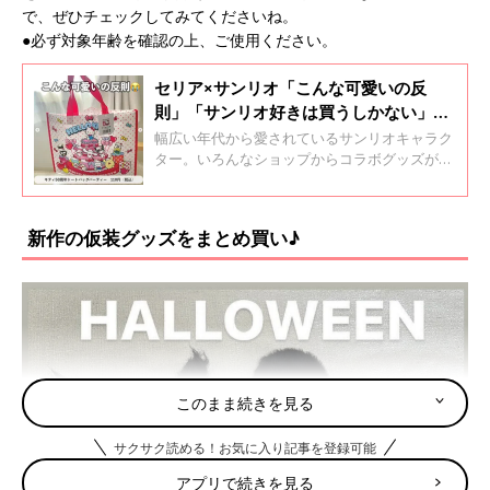
で、ぜひチェックしてみてくださいね。
●必ず対象年齢を確認の上、ご使用ください。
セリア×サンリオ「こんな可愛いの反
則」「サンリオ好きは買うしかない」大
人気アイテム4選
幅広い年代から愛されているサンリオキャラク
ター。いろんなショップからコラボグッズが販
売されており、SNSでも注目を集めています。
そこで今回は、セリアでゲットできるサンリオ
グッズをご紹介！大人気のものばかりなので、
新作の仮装グッズをまとめ買い♪
ぜひチェックしてみてくださいね。
このまま続きを見る
サクサク読める！お気に入り記事を登録可能
アプリで続きを見る