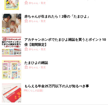
く！ おっぱい・ミルクの基本と夏のトラブル 解決テ
赤ちゃん・育児
ク
赤ちゃんが生まれたら！2冊の「たまひよ」
赤ちゃん・育児
アカチャンホンポでたまひよ雑誌を買うとポイント10
倍【期間限定】
赤ちゃん・育児
たまひよの雑誌
赤ちゃん・育児
出典：Instagramアカウント「gnm.ao」
こちらはgnm.aoさんがセリアで見つけた「ウッドプレート ハロ
ウィン」。大好きなギンガムチェック柄に惹かれて購入したのだ
そう。ゆるっとしたオバケのイラストも可愛いですよね。ナチュ
もらえる年金25万円以下の人が知るべき事
ラルな雰囲気で派手すぎないので、どんなインテリアにも合わせ
PR(くらしの話題)
やすそうです◎
キッズも喜びそう♪ ディズニーのハロウィンランタ