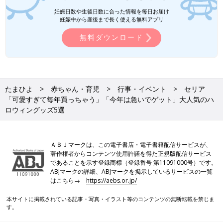
チェックしてみてくださいね。
ダイソー、セリア「これが110円は破
妊娠日数や生後日数に合った情報を毎日お届け
格」「可愛すぎて2個買い」話題の高見
妊娠中から産後まで長く使える無料アプリ
えインテリアグッズ5選
「プチプラなのにおしゃれすぎる」とSNSでも
無料ダウンロード
大注目の100均のインテリアグッズ。そこで今
回は、ダイソーとセリアでゲットできる高見え
インテリアグッズをご紹介します！話題のアイ
テムばかりなので、ぜひチェックしてみてくだ
100均/100円の記事一覧
さいね。
たまひよ
赤ちゃん・育児
行事・イベント
セリア
「可愛すぎて毎年買っちゃう」「今年は急いでゲット」大人気のハ
ロウィングッズ5選
ＡＢＪマークは、この電子書店・電子書籍配信サービスが、
著作権者からコンテンツ使用許諾を得た正規版配信サービス
であることを示す登録商標（登録番号 第11091000号）です。
ABJマークの詳細、ABJマークを掲示しているサービスの一覧
はこちら→
https://aebs.or.jp/
本サイトに掲載されている記事・写真・イラスト等のコンテンツの無断転載を禁じま
す。