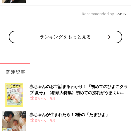
いろいろな想定外に対し、家計としては『緊急予備費』として用
Recommended by
意しますが、一部は現金にしておきます。電化製品が突然故障し
てもクレジットカードで買い替えが可能ですが、現金を包む機会
もままあるからです。タンス預金（安全に管理してくださいね）
か普通預貯金がいいですね。両方の組み合わせもＯＫです。
ランキングをもっと見る
社会人になったり、結婚したりなどで新たな家計をスタートさせ
たら、高額な買い物や将来の子どもの教育費のために積立て預貯
金を始めると思います。そこに『緊急予備費』分も加えるように
してください。
関連記事
読者のエピソードは、あらかじめ準備しておけるものと、そうで
ないものに分けられそうです。
赤ちゃんのお世話まるわかり！『初めてのひよこクラ
ブ 夏号』〈巻頭大特集〉初めての授乳がうまくい
自動車や自宅建物の事故は、保険で備えられる可能性がありま
く！ おっぱい・ミルクの基本と夏のトラブル 解決テ
赤ちゃん・育児
す。めったに起こらないけれど、起きた場合は負担が大きいとい
ク
う事故に備えるのが『保険』です。保険料という対価をあらかじ
赤ちゃんが生まれたら！2冊の「たまひよ」
め払う必要はありますが、安心を得ることができます」（菅原直
赤ちゃん・育児
子さん）