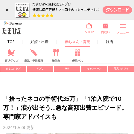
×
内祝い
SHOP
メニュー
TOP
妊娠・出産
赤ちゃん・育児
妊活
育児グッズ
病気・予防接種
離乳食
優待パス
ひよこクラブ
アプリ
SNS
キャンペーン
写真スタジオ
「拾ったネコの手術代35万」「1泊入院で10
万！」涙が出そう…急な高額出費エピソード。
専門家アドバイスも
2024/10/28
更新