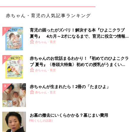
「想定外以外にも予測できる支出もあるのであらか
赤ちゃん・育児の人気記事ランキング
じめ準備を」とFP菅原さん
育児の困ったがズバリ！解決する本『ひよこクラブ
夏号』 4カ月～2才になるまで、育児に役立つ情報が
値上がりラッシュでただでさえ支出が増えているのに、想定外の
いっぱい！
赤ちゃん・育児
支出に頭を抱えることもあります。そこで、想定外の支出に備え
てできることを菅原直子さんに教えていただきました。
赤ちゃんのお世話まるわかり！『初めてのひよこクラ
「想定外の支出については、『想定外の支出があることを想定』
ブ 夏号』〈巻頭大特集〉初めての授乳がうまくい
しておくことが大切です。想定外だと感じるけれど、実際は予測
く！ おっぱい・ミルクの基本と夏のトラブル 解決テ
赤ちゃん・育児
できる支出もあります。
ク
赤ちゃんが生まれたら！2冊の「たまひよ」
たとえば、時期こそ特定できないものの誰でもいつかは死を迎え
赤ちゃん・育児
るのですから、見舞いや葬儀に行くための交通費や見舞金、香典
代は生活費とは別にキープしておきたいものです。香典代など
は、親せきや地域の相場をあらかじめ親世代に教えておいてもら
いましょう。交通費は気持ちが動転していて車の運転に支障があ
お墓の撤去にいくらかかる？墓じまい費用
ると危険なので、公共交通機関の費用を用意しておくといいでし
PR(くらしの話題)
ょう。