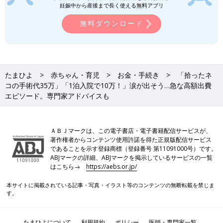
妊娠中から産後まで長く使える無料アプリ
無料ダウンロード
たまひよ
赤ちゃん・育児
お金・手続き
「拾ったネ
コの手術代35万」「1泊入院で10万！」涙が出そう…急な高額出費
エピソード。専門家アドバイスも
ＡＢＪマークは、この電子書店・電子書籍配信サービスが、
著作権者からコンテンツ使用許諾を得た正規版配信サービス
であることを示す登録商標（登録番号 第11091000号）です。
ABJマークの詳細、ABJマークを掲示しているサービスの一覧
はこちら→
https://aebs.or.jp/
本サイトに掲載されている記事・写真・イラスト等のコンテンツの無断転載を禁じま
す。
たまひよについて
利用規約
ポリシー
医師・専門家一覧