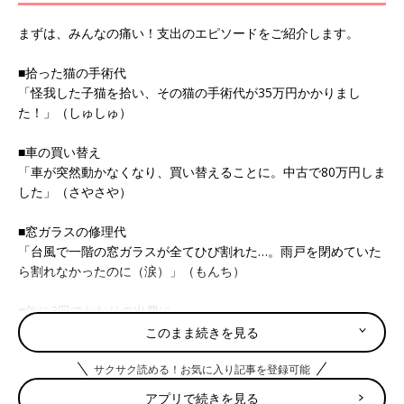
まずは、みんなの痛い！支出のエピソードをご紹介します。
■拾った猫の手術代
「怪我した子猫を拾い、その猫の手術代が35万円かかりまし
た！」（しゅしゅ）
■車の買い替え
「車が突然動かなくなり、買い替えることに。中古で80万円しま
した」（さやさや）
■窓ガラスの修理代
「台風で一階の窓ガラスが全てひび割れた…。雨戸を閉めていた
ら割れなかったのに（涙）」（もんち）
■年に3回でかなりの出費に
「1年の間に3回も身内の不幸が続いて、遠方に住んでいるため、
このまま続きを見る
往復の交通費・香典代・宿泊費が積み重なって、びっくりする金
額になってしまいました…」（ほっちゃん）
サクサク読める！お気に入り記事を登録可能
アプリで続きを見る