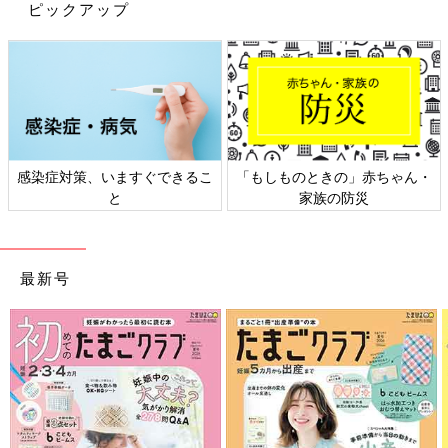
理店を経て1997年FP資格取得・独立。わが子の成長にあわせて
ピックアップ
教育資金関連に注力し、各地の高校で保護者・生徒向けの進学費
用に関する講演多数。現在は子育て世帯からの教育費を中心とし
た家計相談に加え、高齢者や独立しない子どものいる家族のライ
フプラン相談も。「働けない子どものお金を考える会」「子ども
にかけるお金を考える会」メンバー。
感染症対策、いますぐできるこ
「もしものときの」赤ちゃん・
と
家族の防災
最新号