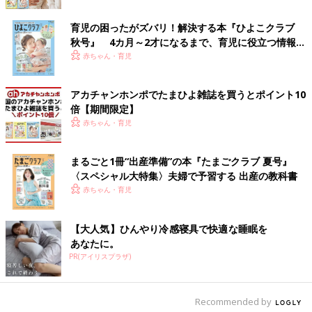
「今年のボーナス、何に使う？」専門家
育児の困ったがズバリ！解決する本『ひよこクラブ
が教える子育て家庭の後悔しない臨時収
秋号』 4カ月～2才になるまで、育児に役立つ情報が
入の使い方
もうすぐ夏のボーナスの時期ですね。今回のテ
いっぱい！
赤ちゃん・育児
ーマは「臨時収入」についてです。臨時収入が
入った時、子育て家庭ではどのようにしている
のでしょうか。「たまひよ」アプリユーザーに
アカチャンホンポでたまひよ雑誌を買うとポイント10
リアルな話を聞くとともに、ファイナンシャル
想定外の支出は本当に頭が痛いですね。本来は準備しておくべき
倍【期間限定】
プランナーの菅原直子さんに、子育て家庭のお
なのですが、値上がりラッシュのせいにして準備できていないこ
赤ちゃん・育児
金の使い方について聞きました。
とを反省しました…。
（取材・文／酒井範子、たまひよONLINE編集部）
まるごと1冊“出産準備”の本『たまごクラブ 夏号』
※文中のコメントは「たまひよ」アプリユーザーから集めた体験
〈スペシャル大特集〉夫婦で予習する 出産の教科書
談を再編集したものです。
赤ちゃん・育児
※この記事は「たまひよONLINE」で過去に公開されたもので
す。
【大人気】ひんやり冷感寝具で快適な睡眠を
※記事の内容は2023年3月の情報で、現在と異なる場合がありま
あなたに。
す。
PR(アイリスプラザ)
菅原直子さん
Recommended by