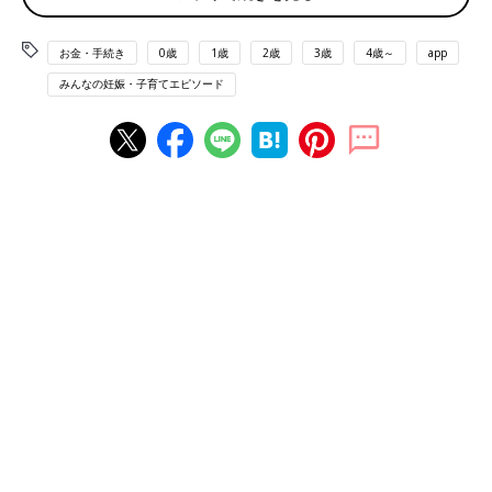
■プラスαの請求
「
陣痛
がきて入院したが、おさまってしまいいったん退院。その
1泊の費用が10万！分娩とは別で請求されました」（テディ）
お金・手続き
0歳
1歳
2歳
3歳
4歳～
app
みんなの妊娠・子育てエピソード
■家電を２年ローンに
「1年の間に家電製品が次々と壊れて、2年のローンを組んで支払
い中…」（なつ）
■ご祝儀が重なり…
「弟の結婚式で交通費・御祝儀総額20万超が確定した直後、夫の
いとこの結婚式でまた20万超確定です」（こぶ）
■歯の治療をサボったら…
「歯医者の定期検診をサボっていたら、虫歯だらけでセラミック
を入れるハメに...。1カ所3万×8本（泣）」（あまえび食べたい）
■度重なる車の修理代
「飛び石でフロントガラスにヒビで5万、その数日後にエンジン
が不調になり交換して3万、そのまた数日後に対向車にサイドミ
ラーを壊され2万…、お祓いに行こうかと思いました」（あす
か）