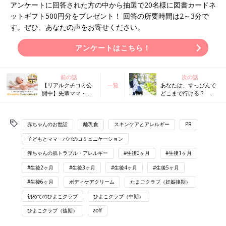
アンケートに回答された方の中から抽選で20名様に図書カードネ
ットギフト500円分をプレゼント！ 回答の所要時間は2～3分で
す。ぜひ、あなたの声をお寄せください。
アンケートはこちら！
前の話
次の話
【リアルクチコミ公
一覧
あなたは、すっぴんで
開中】先輩ママ・パ
どこまで行ける⁉
パが選ぶ神スキンケ
「すっぴん＝肌にい
アって？（キャンペ
い」は誤解。このお手
ーンあり）<PR>
入れを忘れないで！
赤ちゃんのお世話
離乳食
スキンケアとアレルギー
PR
子どもとママ・パパのコミュニケーション
赤ちゃんの肌トラブル・アレルギー
#生後0ヶ月
#生後1ヶ月
#生後2ヶ月
#生後3ヶ月
#生後4ヶ月
#生後5ヶ月
#生後6ヶ月
ボディケアクリーム
たまごクラブ（妊娠後期）
初めてのひよこクラブ
ひよこクラブ（中期）
ひよこクラブ（後期）
aoff