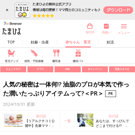
×
内祝い
SHOP
メニュー
TOP
妊娠・出産
赤ちゃん・育児
妊活
育児グッズ
病気・予防接種
離乳食
優待パス
ひよこクラブ
アプリ
SNS
キャンペーン
写真スタジオ
人気の秘密は一体何!? 油脂のプロが本気で作っ
た潤いたっぷりアイテムって?＜PR＞
2024/10/31
更新
前の話
次の話
【リアルクチコミ公
一覧
あなたは、すっぴんで
開中】先輩ママ・パ
どこまで行ける⁉
パが選ぶ神スキンケ
「すっぴん＝肌にい