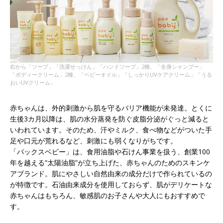
右から「ソープ」「洗濯せっけん」「ハンドソープ」2種、「全身シャンプー」
「ボディークリーム」2種、「ベビーオイル」「しっかりUVケアクリーム」「うる
おいUVクリーム」
赤ちゃんは、外的刺激から肌を守るバリア機能が未発達。とくに
生後3カ月以降は、肌の水分蒸発を防ぐ皮脂分泌がぐっと減ると
いわれています。そのため、汗やミルク、食べ物などがついた手
足や口元が荒れるなど、刺激にも弱くなりがちです。
「パックスベビー」は、食用油脂や石けん事業を扱う、創業100
年を越える“太陽油脂”が立ち上げた、赤ちゃんのためのスキンケ
アブランド。肌にやさしい自然由来の成分だけで作られているの
が特徴です。石油由来成分を使用しておらず、肌がデリケートな
赤ちゃんはもちろん、敏感肌のお子さんや大人にもおすすめで
す。