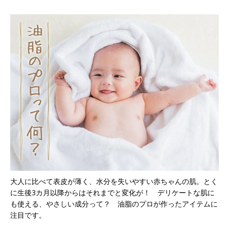
アって？（キャンペ
い」は誤解。このお手
ーンあり）<PR>
入れを忘れないで！
大人に比べて表皮が薄く、水分を失いやすい赤ちゃんの肌。とく
に生後3カ月以降からはそれまでと変化が！ デリケートな肌に
も使える、やさしい成分って？ 油脂のプロが作ったアイテムに
注目です。