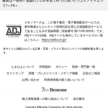
秘密は一体何!? 油脂のプロが本気で作った潤いたっぷりアイテムっ
て?＜PR＞
ＡＢＪマークは、この電子書店・電子書籍配信サービスが、
著作権者からコンテンツ使用許諾を得た正規版配信サービス
であることを示す登録商標（登録番号 第11091000号）です。
ABJマークの詳細、ABJマークを掲示しているサービスの一覧
はこちら→
https://aebs.or.jp/
本サイトに掲載されている記事・写真・イラスト等のコンテンツの無断転載を禁じま
す。
たまひよについて
利用規約
ポリシー
医師・専門家一覧
サイトマップ
調査・プレスリリース・メディア掲載
広告のご相談
お問い合わせ
利用者情報の取り扱いについて
個人情報保護への取り組みについて
会社案内
Copyright ©Benesse Corporation All rights reserved.