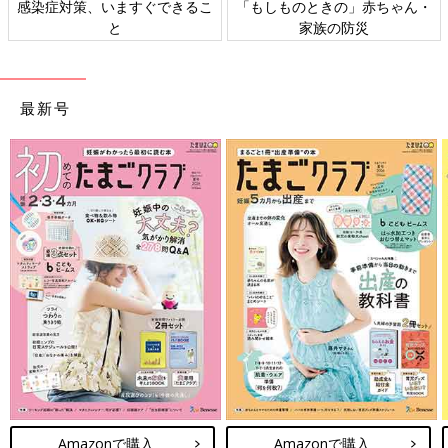
ときの」赤ちゃん・
日本外来小児科学会リーフレッ
六星占術 細
家族の防災
ト検討会
最新号
Amazonで購入
Amazonで購入