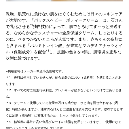
乾燥、肌荒れに負けない肌をはぐくむためには日々のスキンケア
が大切です。「パックスベビー ボディークリーム」は、石けん
で乳化させる
*3
独自技術によって、肌でとろけてす～っと浸透す
る、なめらかなテクスチャーの全身保湿クリーム。しっとりする
のに、ベタつかないところが人気です。また、赤ちゃんの皮脂に
も含まれる「パルミトレイン酸」が豊富なマカデミアナッツオイ
ル（保湿成分）を配合
*4
し、皮脂の働きを補助。肌環境を正常な
状態に近づけます。
※掲載価格はメーカー希望小売価格です。
＊1 香料は使用していませんが、配合成分のにおい（原料臭）を感じることがあ
ります。
＊2 すべての方に肌荒れや刺激、アレルギーが起きないというわけではありませ
ん。
＊3 クリームに使用している微量の石けん成分は、水と油を混ぜ合わせる（乳
化）特徴がありますが、通常の石けんとは濃度も性質も異なります。塗布するとす
ぐに油脂（脂肪酸）に変化するため、しっとり保湿してくれます。
＊4 精製度の非常に高い食品グレードの油脂を使用していますが、ご使用になる
前にパッチテストをおすすめしています。