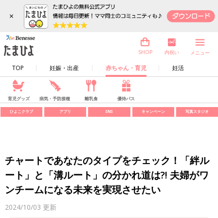
×
内祝い
SHOP
メニュー
TOP
妊娠・出産
赤ちゃん・育児
妊活
育児グッズ
病気・予防接種
離乳食
優待パス
ひよこクラブ
アプリ
SNS
キャンペーン
写真スタジオ
チャートであなたのタイプをチェック！「絆ル
ート」と「溝ルート」の分かれ道は?! 夫婦がワ
ンチームになる未来を実現させたい
2024/10/03
更新