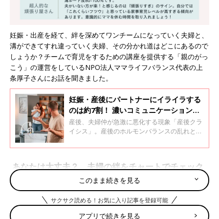
妊娠・出産を経て、絆を深めてワンチームになっていく夫婦と、
溝ができてすれ違っていく夫婦、その分かれ道はどこにあるので
しょうか？チームで育児をするための講座を提供する「親のがっ
こう」の運営をしているNPO法人ママライフバランス代表の上
条厚子さんにお話を聞きました。
妊娠・産後にパートナーにイライラする
のは約7割！ 濃いコミュニケーションと
休息を取ることが不仲を引きずらないコ
産後、夫婦仲が急激に悪化する現象「産後クラ
ツ
イシス」。産後のホルモンバランスの乱れと寝
不足、子どもが最優先となる生活になり、急激
な変化が起こるママとパパの間でのコミュニケ
ーションのすれ違いが原因で起こります。離婚
あなたは大丈夫？ 夫婦の絆をチャートでチェック
問題にも発展しかねない産後クライシスについ
て、たまひよが3000名以上のママパパにリサー
このまま続きを見る
チ！リアルな本音を聞きました。今回の質問は
育児をしていく中で、あなたはパートナーときちんとリレーショ
「妊娠中・産後にパートナー不満を感じた
サクサク読める！お気に入り記事を登録可能
ンシップが築けているでしょうか。まずはチャートで診断をして
か」。
みてください。ママ用・パパ用があるので、それぞれにやってみ
アプリで続きを見る