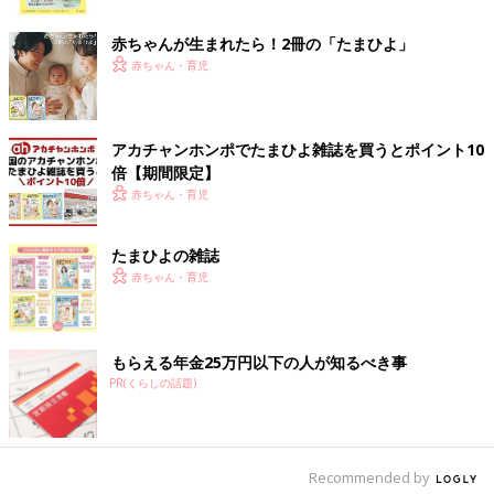
ク
赤ちゃんが生まれたら！2冊の「たまひよ」
赤ちゃん・育児
「絆ルート」を継続できるパパたちの２つの特徴
アカチャンホンポでたまひよ雑誌を買うとポイント10
――絆ルートにいくために、パパにできることはなんですか？
倍【期間限定】
赤ちゃん・育児
上条 育児は夫婦二人で協力するもの、という意識が芽生えてい
るパパは多いですが、産後数年たつとすれ違っていく夫婦が多い
のが現状です。絆ルートのパパの特徴が大きく２つあるのでご紹
たまひよの雑誌
介します。
赤ちゃん・育児
１、家事・育児のスキル格差ゼロ
もらえる年金25万円以下の人が知るべき事
家事と育児のどのタスクをママがやってもパパがやっても問題な
PR(くらしの話題)
い。という状態を目指して育児の初動にスタートを切っていくこ
とが大切です。
仕事に例えると、属人化しているタスクがあるとその人が休みづ
らい状況に陥りますよね？それと同じです。
寝かしつけ
はママし
Recommended by