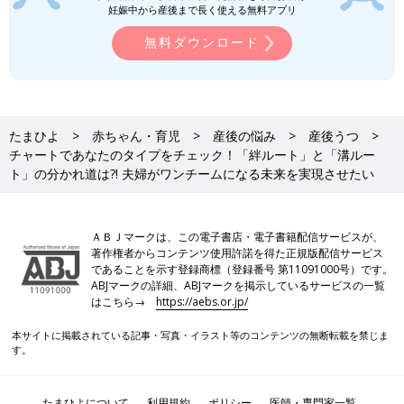
妊娠中から産後まで長く使える無料アプリ
上条 一番大きなきっかけは、長女が7才、二女が
2才
のときに私
自身が産後うつと診断されたことです。体も気持ちもなんかしん
無料ダウンロード
どい状態は、長女出産後もずっとあって。でも育児ストレスとい
う自己認識だったので、病院には行きませんでした。上の子が幼
稚園に入園して、元気になって次女が生まれて、また同じ状態に
なりました。
その際、泌尿器科と呼吸器内科の両方から心療内科に行ってくだ
たまひよ
赤ちゃん・育児
産後の悩み
産後うつ
さいといわれ、
産後うつ
と診断されました。産後ずっと続いてい
チャートであなたのタイプをチェック！「絆ルート」と「溝ルー
た不調にようやく名前がついた感じで。3人中2人のママは産後う
ト」の分かれ道は?! 夫婦がワンチームになる未来を実現させたい
つであることに無自覚だといわれていますが、私自身もまさにそ
れでした。
ＡＢＪマークは、この電子書店・電子書籍配信サービスが、
――産後うつの原因をどう自己分析していますか？
著作権者からコンテンツ使用許諾を得た正規版配信サービス
であることを示す登録商標（登録番号 第11091000号）です。
ABJマークの詳細、ABJマークを掲示しているサービスの一覧
上条 当時は気づいていなかったんですけど“いい母親でなけれ
はこちら→
https://aebs.or.jp/
ばならない”“お母さんってふつうはこうだよね”という自分の中で
の理想像があって。世の中でつくられた完璧なお母さん像に、自
本サイトに掲載されている記事・写真・イラスト等のコンテンツの無断転載を禁じま
す。
分の育児を合わせようとがんばっていたのが一番の原因だったの
かな。
責任感や思い込み、1人で抱え込む傾向が私は強くて夫や親、友
たまひよについて
利用規約
ポリシー
医師・専門家一覧