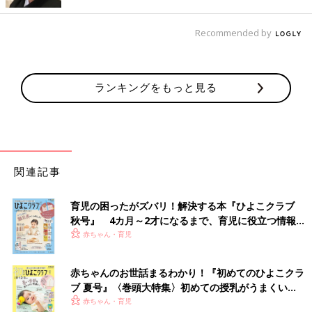
Recommended by
ランキングをもっと見る
関連記事
育児の困ったがズバリ！解決する本『ひよこクラブ
秋号』 4カ月～2才になるまで、育児に役立つ情報が
いっぱい！
赤ちゃん・育児
赤ちゃんのお世話まるわかり！『初めてのひよこクラ
ブ 夏号』〈巻頭大特集〉初めての授乳がうまくい
く！ おっぱい・ミルクの基本と夏のトラブル 解決テ
赤ちゃん・育児