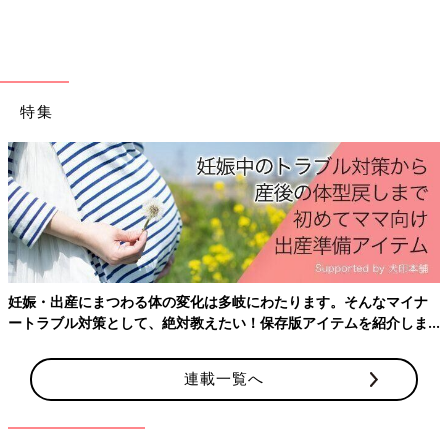
かできない、うんちのおむつ替えはママしかできない、予防接種
のスケジュールはママしか把握していない等が多いケースです。
「僕が子どもみているから、出かけてきたら？」と休息を提案し
ても、断られてしまう。という場合は、既に家事育児のスキル格
差ができてしまっているサインです。「パパに任せる不安」が勝
特集
っているということです。女性の方が育休取得期間が長かった
り、
里帰り出産
をしたり、育児に関わる時間が長いケースが今の
日本社会では多数派のため女性の方が育児のスキルが高くなりや
すい社会構造があります。意識的に家事育児のスキル格差をなく
していけるようにしていきましょう！
２、ママの状態の把握能力が高い
ママの機嫌がわるい。怒りっぽくイライラしている。疲れがたま
妊娠・出産にまつわる体の変化は多岐にわたります。そんなマイナ
っていそうだ。と感じたら、育児でキャパオーバーのサインで
ートラブル対策として、絶対教えたい！保存版アイテムを紹介しま
す。
す。
ママ本人も育児がはじめてなので、キャパオーバーに無自覚で、
連載一覧へ
しんどくても「私ががんばらなきゃ」と抱え込んでいるケースが
多いです。そのため、パパから積極的に家事育児を巻き取る提案
をしていきましょう。どの部分でキャパオーバーになっているか