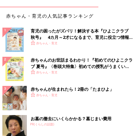
――とはいえ、休むことに罪悪感を持つママもいます。その心構
赤ちゃん・育児の人気記事ランキング
えをどう切り替えればいいでしょうか。
育児の困ったがズバリ！解決する本『ひよこクラブ
上条 まず“育児は一人ではできない”と認識しましょう。自分が
秋号』 4カ月～2才になるまで、育児に役立つ情報が
「母親としていたらないから一人でできない」とご相談をいただ
いっぱい！
赤ちゃん・育児
くことが多いのですが、違います。アフリカのことわざで「一人
の子どもを育てるには村がまるごと一つは必要」というのが有名
ですがその通りです。夫婦で協力しあうことや外部サービスを利
赤ちゃんのお世話まるわかり！『初めてのひよこクラ
用して第三の大人の手を頼ることは、むしろ必要不可欠なことで
ブ 夏号』〈巻頭大特集〉初めての授乳がうまくい
す。真面目で責任感が強いママほど「これは私の役割だ」と育児
く！ おっぱい・ミルクの基本と夏のトラブル 解決テ
赤ちゃん・育児
の自分担当の範囲が広く、それがしんどさの一因です。疲れてい
ク
るなら食事は惣菜を買ってくるとか夫に任せるとか、自分担当の
赤ちゃんが生まれたら！2冊の「たまひよ」
育児を一つずつ減らしていきましょう。パートナーや外部サービ
赤ちゃん・育児
スに頼るのが上手な女性は、育児がしんどいとはなりづらいで
す。頼ること・休むことに罪悪感がないのでキャパオーバーにな
らず、ご機嫌に過ごせるからです。周囲に甘える練習をしていき
ましょう。
お墓の撤去にいくらかかる？墓じまい費用
PR(くらしの話題)