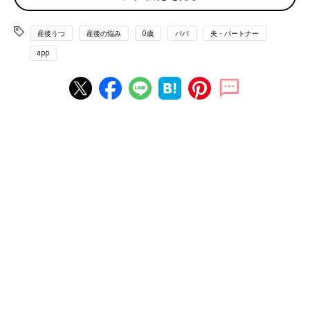
て！
産後うつ
産後の悩み
0歳
パパ
夫・パートナー
本稿の編集を担当し、二児のママである編集Kが挑戦したとこ
ろ、結果は“溝ルート度80〜100％の超人的な頑張り屋さん”とい
app
う結果に。このままだと育児に対するハードルが高すぎて自滅す
る可能性が……。みなさんはどうでしたか？
意識的に休んで自分を大切にすることがわが子の幸
せにつながる
――上条さん、どうすれば絆ルートに方向転換できますか？
上条 お子さんが寝たあと、何をされています？ 皿洗いとか掃
除とか、家事をしていませんか？ それ、絶対に今しなきゃいけ
ないことですか？ スキマ時間は「母」や「妻」を休んで、高級
チョコレートを1粒食べるとか、10分間でも横になるとか、自分
へのプチご褒美をプレゼントしましょう。24時間ママ業をしてい
る状況から意識的に一人の時間を持つことが大切です。
それは何故か。一人の大人として心身ともに健全であることが、
巡りめぐってわが子の幸せにつながるからです。