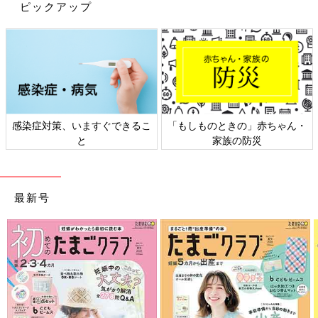
を把握するためには、ママとの会話で、子どもとの毎日の中で
ピックアップ
「どんな時がしんどいのか」を意識的に聞いていきましょう。
子どもが生まれることで体型や体調に大きな負担があったり、キ
ャリアプランを変更したり、パパが参加できるような飲み会に行
けないなど、産後は様々な方面での制約がある中でママたちは育
児をしています。パパもいっしょに育児をするのは大前提として
も「出産」をした女性ならではのしんどさ、子どもと過ごす時間
が「長い」ならではのしんんどさ（女性が
育休
期間が長い・産後
感染症対策、いますぐできるこ
「もしものときの」赤ちゃん・
離職した・復職後時短勤務）があります。そこを理解しにいく前
と
家族の防災
のめりな情報収集力をもてると絆が育まれます。
育児の「しんどさも」を理解して、パートナーの心
理的孤独を減らす
最新号
――パパはママにどう接するのがいいですか？
上条 今の日本では、仕事で家にいる時間が「短い」パパたちが
多い傾向にあり、物理的に家事育児の割合や時間をママと「同
じ」にする難易度は高いと思います。だからこそ、夫婦の日常会
話の中で、ママの「しんどさ」を理解し、ねぎらいや感謝の言葉