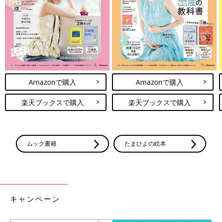
をかけていきましょう。これだけでママの心理的孤独はかなり少
なくなります。
育児は夫婦二人で協力するものというのは、大前提としても核家
族なら大人の手は圧倒的に足りていません。生後何カ月から、1
時間いくらで、どこであずかってもらえるか。お住まいの地域で
提供されている民間から自治体までの育児サポートサービスを、
パパから提案してママといっしょに調べてみてください。ママの
Amazonで購入
Amazonで購入
休息時間の確保、お互いに「一人の大人として」心身ともに余裕
のある状態を意識的につくることができれば、思いやりが土台に
楽天ブックスで購入
楽天ブックスで購入
あるコミュニケーションとなり絆が育まれます。
――相互理解を深めることで夫婦関係はどう変わりますか？
ムック書籍
たまひよの絵本
上条 スポーツでもそうだと思うんですけど、チームがうまくい
っているときって1＋1＝2ではなく、1＋1＝10のパワーが生まれ
ます。夫婦が協力体制の整ったチームメイトになると、コミュニ
ケーションが「ケンカ」ではなく、建設的な「作戦会議」に変わ
キャンペーン
ります。そのためにママは遠慮を捨てて、パートナーや周囲を思
いっきり頼りましょう！パパはママが安心して頼れるように家