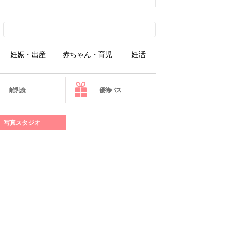
妊娠・出産
赤ちゃん・育児
妊活
離乳食
優待パス
写真スタジオ