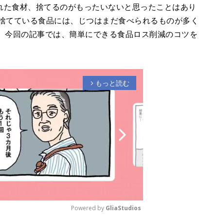
れた食材、捨てるのがもったいないと思ったことはあり
く捨てている食品には、じつはまだ食べられるものが多く
」。今回の記事では、簡単にできる食品ロス削減のコツを
もっと読む
arrow_forward_ios
Powered by 
GliaStudios