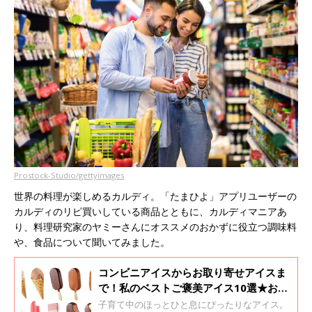
Prostock-Studio/gettyimages
世界の料理が楽しめるカルディ。「たまひよ」アプリユーザーの
カルディのリピ買いしている商品とともに、カルディマニアあ
り、料理研究家のヤミーさんにオススメのおかずに役立つ調味料
や、食品について聞いてみました。
コンビニアイスからお取り寄せアイスま
で！私のベストご褒美アイス10選★お取
り寄せ生活研究家のおすすめも
子育て中のほっとひと息にぴったりなアイス。