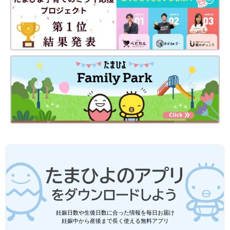
冷凍のキンパは、ちょっと失敗？ということもありますが、カル
ディのもち米キンパは、もちもちしているので、本当に美味しい
です。ストックしておくと、忙しい時や、小腹が減った時に便利
です。
シャトレーゼ「個包装だから手土産にも
ピッタリ！」「ギフトにもおすすめ」話
題のお菓子4選
シャトレーゼのお菓子はいろんな種類があっ
て、選ぶのが楽しいですよね♪ 洋菓子やアイス
もあり、あれもこれもと食べたくなるものばか
り！そこで今回は、個包装で手土産に喜ばれ、
ギフトにもおすすめな話題のお菓子をご紹介し
カルディに行くとテンションが上がりますね。買うものがなくて
ます。
もつい立ち寄ってしまいます。ヤミーさんと皆さんのオススメの
中には購入したことがないものもあるので、早速チェックしてみ
ます。
（取材・文／酒井範子、たまひよONLINE編集部）
※文中のコメントは「たまひよ」アプリユーザーから集めた体験
談を再編集したものです。
※記事の内容は2024年10月の情報で、現在と異なる場合がありま
妊娠日数や生後日数に合った情報を毎日お届け
妊娠中から産後まで長く使える無料アプリ
す。