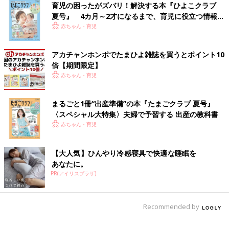
育児の困ったがズバリ！解決する本『ひよこクラブ
夏号』 4カ月～2才になるまで、育児に役立つ情報が
いっぱい！
赤ちゃん・育児
アカチャンホンポでたまひよ雑誌を買うとポイント10
倍【期間限定】
赤ちゃん・育児
まるごと1冊“出産準備”の本『たまごクラブ 夏号』
〈スペシャル大特集〉夫婦で予習する 出産の教科書
ここでは、ヤミーさんに
時短
にも役立つ調味料や食品などの商品
赤ちゃん・育児
について教えてもらいました。
【大人気】ひんやり冷感寝具で快適な睡眠を
「みなさんのオススメのカルディの商品は、定番商品が多く、パ
あなたに。
スタソースやチュモッパの素、冷凍ベーグルなど、私もリピ買い
PR(アイリスプラザ)
しているものがたくさんありました。
カルディの魅力は、なんといっても世界の食材が手軽な価格で手
Recommended by
に入り、現地の味を楽しめることです。海外の珍しい調味料や商
品は高級スーパーなどに売っていましたが、価格が高くなかなか