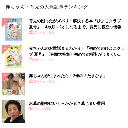
◾️素焼きミックスナッツ（ビッグサイズ）
赤ちゃん・育児の人気記事ランキング
「ナッツが大好きなのですがスーパーだと割高、そこで見つけた
のがカルディのミックスナッツでした。マカダミアナッツが結構
育児の困ったがズバリ！解決する本『ひよこクラブ
入っているのが嬉しいです」（あんず）
夏号』 4カ月～2才になるまで、育児に役立つ情報が
いっぱい！
赤ちゃん・育児
◾️冷凍 セリ・エキスキーズ カヌレ
「カルディの冷凍のカヌレは、少し大きくて食べ応えあり！」
（はるる）
赤ちゃんのお世話まるわかり！『初めてのひよこクラ
ブ 夏号』〈巻頭大特集〉初めての授乳がうまくい
◾️生ハム
く！ おっぱい・ミルクの基本と夏のトラブル 解決テ
赤ちゃん・育児
「生ハムと大根、きゅうりと一緒にピエトロドレッシングであえ
ク
ると箸が止まりません」（あずちん）
赤ちゃんが生まれたら！2冊の「たまひよ」
赤ちゃん・育児
◾️かにの味噌汁の素
「お湯と混ぜるだけでかんたん！自分で作るのはなかなか難しい
し、汁物のレパートリー増えて助かります」（ココ）
お墓の撤去にいくらかかる？墓じまい費用
◾️肉骨茶（バクテー）の素
PR(くらしの話題)
「バクテーはマレーシアの角煮のようなもので独特のスパイスの
風味がクセになる味です。旅行した際に食べて感動し、カルディ