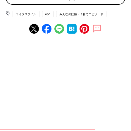
◾️冷凍 ニューヨークベーグル
「美味しいので見かけたら買ってしまいます」（らっきー）
ライフスタイル
app
みんなの妊娠・子育てエピソード
◾️ナチュロニー カナディアンハニー
「カナディアンハニーのハチミツ！逆さボトルで出しやすいし適
度な甘さで飲み物にもヨーグルトにも合います」（だあい）
◾️ラニエリ エキストラバージンオリーブオイル
「オリーブオイルは高めだけど、カルディは良心的でコスパが
◎」（ことんとん）
◾️チュモッパの素
「子どもと一緒に作ったりします。とにかく味が美味しい！」
（みこちゃん）
◾️パンダ杏仁豆腐
「濃厚な杏仁豆腐が好きで、自分好みの杏仁豆腐を探していまし
た。味、固さともに好みのものとは、なかなか出合えないのです
が、この杏仁豆腐は好きなタイプです」（すぅたろう）