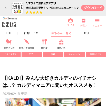
×
内祝い
SHOP
メニュー
TOP
妊娠・出産
赤ちゃん・育児
妊活
育児グッズ
病気・予防接種
離乳食
優待パス
ひよこクラブ
アプリ
SNS
キャンペーン
写真スタジオ
【KALDI】みんな大好きカルディのイチオシ
は…？ カルディマニアに聞いたオススメも！
2025/02/15
更新