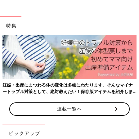
ハードルが高いイメージで、カルディのおかげでハードルが低く
なったと思います。
ただカルディ商品は、3,000点近くあるほど豊富。宝探しのよう
特集
に、美味しいものを探すのは大変なので、つい、いつも購入して
いる商品になることも多いですね。しかも、商品の回転が早いの
で、気になっていたけれど、次に来店した時には売り切れという
こともあります。人気の商品は、再販されることもあるのでこま
めにチェックしてみてください。
新しい商品の見つけ方のポイントとしては、お店のポップに注目
することです。中でも店員さんオススメの商品はまちがいありま
せん。箱でたくさん積まれている商品も売れ筋商品なのでチェッ
妊娠・出産にまつわる体の変化は多岐にわたります。そんなマイナ
クしてみるのもいいと思います。
ートラブル対策として、絶対教えたい！保存版アイテムを紹介しま
す。
カルディは、商品数も多いので店舗ごとに置いている商品が違う
連載一覧へ
こともあるので、新しい店舗に行った時は、いつもの店舗にない
ものに出合えることがあります。店舗スタッフの推し商品もある
ので、スタッフに相談してみるのもいいかもしれません。
ピックアップ
今回、私がオススメする商品は、美味しいだけでなく時短にも役