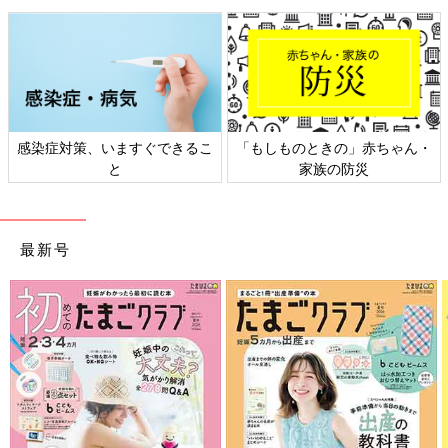
立つのでぜひ試してみてください」（ヤミーさん）
これ試してみて！ ヤミーさんオススメのカルディ商品
◾️メガシェフのオイスターソース
タイのオイスターソースなので、中華料理に使うオイスターソー
感染症対策、いますぐできるこ
「もしものときの」赤ちゃん・
スよりもクセがないんです。ソテーした肉やハンバーグソースに
と
家族の防災
使うだけでなく、茹で野菜や蒸し野菜、野菜スティックにそのま
まかけたり、つけたりするだけで副菜が一品できます。ごま油を
少し混ぜて使っても。
最新号
◾️混ぜるだけ中華おこわ
ご飯に混ぜるだけで、もちもちの中華おこわになるんです。もち
もちの秘密は、おもちが入っているから。子どもも大人も大満足
な味です。ご飯に混ぜるだけには、ビビンバの素もあり、こちら
もオススメです。
◾️ラ・コロナ フラワートルティア（冷凍）
好きな具材を巻いて食べる手巻き寿司の感覚で楽しんでもらいた
いのが、トルティーヤ。挽肉やお肉、野菜など巻いて食べるだけ