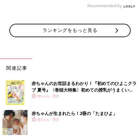
でバクテーの素を見つけて興奮しました！スペアリブを買ってこ
Recommended by
の素を使って煮こむと簡単に東南アジア気分が味わえます」（ピ
よ）
◾️焼豚はレンジで
ランキングをもっと見る
「タレが入った袋の中に、かたまり肉を入れて、袋を閉じてレン
チンするだけで、美味しいチャーシューができます！ タレはそ
の後、煮卵を作るのに活用して、一石二鳥です」（まめごま）
◾️パスタソース アーリオ＆ペペロンチーノ
関連記事
「パスタを茹ででこれを掛けるだけ！美味しいペペロンチーノが
出来上がります」（みー）
赤ちゃんのお世話まるわかり！『初めてのひよこクラ
ブ 夏号』〈巻頭大特集〉初めての授乳がうまくい
カルディマニア、ヤミーさんの激推し時短に役立つ
く！ おっぱい・ミルクの基本と夏のトラブル 解決テ
赤ちゃん・育児
商品とは…？
ク
赤ちゃんが生まれたら！2冊の「たまひよ」
赤ちゃん・育児