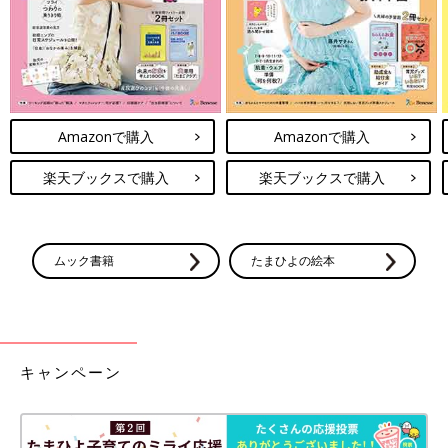
で、大満足です。カレーの時のご飯やナンのかわりに、そしてチ
ーズやトマトソースをつけて焼くだけでピザに変身します。残っ
たトルティーヤは、生クリームとバナナを巻くと丸ごとバナナ風
のスイーツとしても楽しめます。ぜひ試してみて！
◾️レンジで手羽唐揚
Amazonで購入
Amazonで購入
このシリーズは、「焼豚はレンジで」も大人気ですが、この手羽
唐揚もオススメです。手羽中を入れて、レンジでチンするだけ
楽天ブックスで購入
楽天ブックスで購入
で、あら不思議？！本当に唐揚げになるんです。少しスパーシー
なので、大人向けの味ですが、お酒のおつまみにぴったりです。
料理しながら、レンジでおつまみが一品できますよ。
ムック書籍
たまひよの絵本
◾️メキシチョイス チリコンカン
このチリコンカンは、お豆やお肉が入っているのでホットドッグ
やトルティーヤのソースとして使えるだけでなく、ご飯にかけて
丼にしたり、トマトやレタスなどをトッピングしてタコライスに
したりするのもいいんです。辛くないので子どももOK。大人は
キャンペーン
少し、タバスコを入れても。
◾️冷凍もち米キンパ