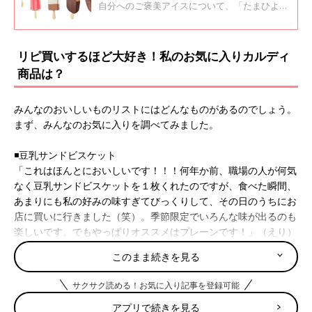
自分へのご褒美アイスについて、「たまひよ」
アプリユーザーのおすすめとともに、お取り寄
せ生活研究家のaiko＊さんにとっておきの逸品
を紹介してもらいました。
リピ買いするほど大好き！私のお気に入りカルディ
商品は？
みんなのおいしいものリストにはどんなものがあるのでしょう。
まず、みんなのお気に入りを調べてみました。
◾️豆乳サンドビスケット
「これはほんとにおいしいです！！！何年か前、職場の人が何気
なく豆乳サンドビスケットを１枚くれたのですが、食べた瞬間、
あまりにも私の好みの味すぎてびっくりして、その日のうちにお
店に買いに行きました（笑）。季節限定でいろんな味が出るのも
楽しいです。でもやっぱりオススメはプレーンです！」（えり）
このまま続きを見る
◾️スイスデリス ロスティ
「朝ごはんにぴったりだし、ロスティは焼くだけなのがいい！」
サクサク読める！お気に入り記事を登録可能
（エビ）
アプリで続きを見る