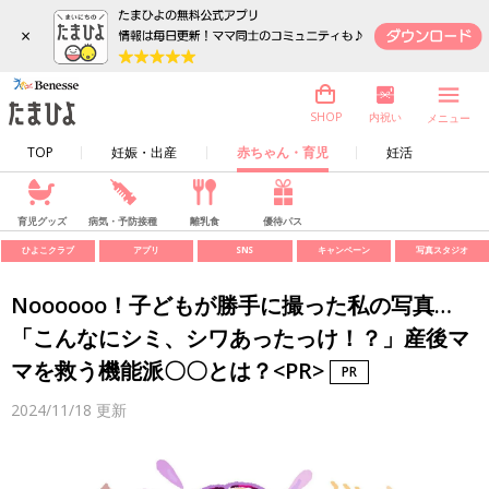
×
内祝い
SHOP
メニュー
TOP
妊娠・出産
赤ちゃん・育児
妊活
育児グッズ
病気・予防接種
離乳食
優待パス
ひよこクラブ
アプリ
SNS
キャンペーン
写真スタジオ
Noooooo！子どもが勝手に撮った私の写真…
「こんなにシミ、シワあったっけ！？」産後マ
マを救う機能派〇〇とは？<PR>
2024/11/18
更新