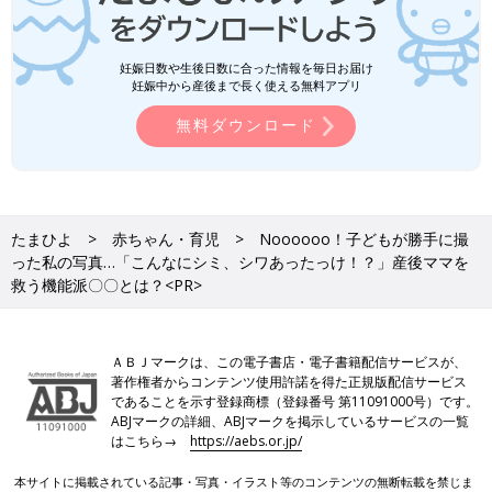
妊娠日数や生後日数に合った情報を毎日お届け
妊娠中から産後まで長く使える無料アプリ
無料ダウンロード
たまひよ
赤ちゃん・育児
Noooooo！子どもが勝手に撮
った私の写真…「こんなにシミ、シワあったっけ！？」産後ママを
救う機能派〇〇とは？<PR>
ＡＢＪマークは、この電子書店・電子書籍配信サービスが、
著作権者からコンテンツ使用許諾を得た正規版配信サービス
であることを示す登録商標（登録番号 第11091000号）です。
ABJマークの詳細、ABJマークを掲示しているサービスの一覧
はこちら→
https://aebs.or.jp/
本サイトに掲載されている記事・写真・イラスト等のコンテンツの無断転載を禁じま