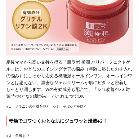
産後ママから高い支持を得る「肌ラボ 極潤 ハリパーフェクトゲ
ル」は、おとなのエイジングケアの悩み（年齢に応じたお手入れ
の悩み）にしっかり応える機能派オールインワン。オールインワ
ンとは思えない、濃密なジェルクリームが肌にピタッと密着し、
しっとり潤します。Wの有効成分も配合で、「シワ改善×シミ対
策
※1
×おとなの肌悩み」がこれ１つでOK！
※１ メラニンの生成を抑え、シミ、そばかすを防ぐ
乾燥でゴワつくおとな肌にジュワッと浸透※2！
※２ 角層まで