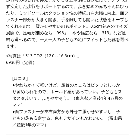
ず安定した歩行をサポートするので、歩き始めの赤ちゃんにぴっ
たり。ミッドソールはクッション性の持続力を大幅に向上。面フ
ァスナー部分が大きく開き、手を離しても開いた状態をキープし
てくれるので、履かせやすいのもポイント。0.5cm刻みのサイズ
展開で、足幅が細めなら「996」、やや幅広なら「313」など足
幅も選べるので、一人一人の子どもの足にフィットした靴を選べ
ます。
※写真は「313 TD2（12.0～16.5cm）」
6930円（定価）
[口コミ]
●やわらかくて軽いけど、足首のところはピタッとしっか
り留められるので、ホールド感があっていい。子どももス
タスタ歩いて、歩きやすそう。（東京都／産後1年4カ月の
ママ）
●面ファスナーが左右両方から外せて履かせやすいし、子
どもの足も安定する。色もデザインもかわいい。（富山県
／産後1年のママ）