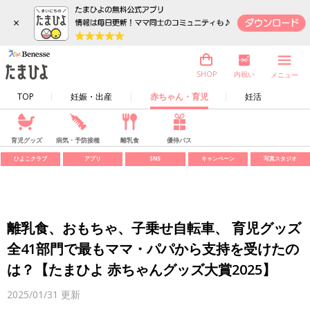
×
内祝い
SHOP
メニュー
TOP
妊娠・出産
赤ちゃん・育児
妊活
育児グッズ
病気・予防接種
離乳食
優待パス
ひよこクラブ
アプリ
SNS
キャンペーン
写真スタジオ
離乳食、おもちゃ、子乗せ自転車、 育児グッズ
全41部門で最もママ・パパから支持を受けたの
は？【たまひよ 赤ちゃんグッズ大賞2025】
2025/01/31
更新