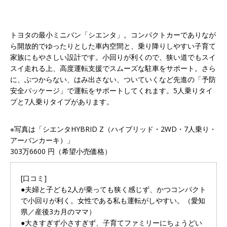
トヨタの最小ミニバン「シエンタ」。コンパクトカーでありなが
ら開放的でゆったりとした車内空間と、乗り降りしやすい子育て
家族にもやさしい設計です。小回りが利くので、狭い道でもスイ
スイ走れる上、高度運転支援でスムーズな駐車をサポート。さら
に、ぶつからない、はみ出さない、ついていくなど先進の「予防
安全パッケージ」で運転をサポートしてくれます。5人乗りタイ
プと7人乗りタイプがあります。
※写真は「シエンタHYBRID Z（ハイブリッド・2WD・7人乗り・
アーバンカーキ）」
303万6600 円（希望小売価格）
[口コミ]
●夫婦と子ども2人が乗っても狭く感じず、かつコンパクト
で小回りが利く。女性である私も運転がしやすい。（愛知
県／産後3カ月のママ）
●大きすぎず小さすぎず、子育てファミリーにちょうどい