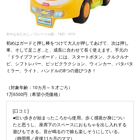
©︎やなせたかし／フレーベル館・TMS・NTV
初めはガードと押し棒をつけて大人が押してあげて、次は押し
車、そして足こぎ…と、成長に合わせて長く使えます。手元の
「ドライブファンボード」には、スタートボタン、クルクルナ
ビ、シフトレバー、ピッピクラクション、ウィンカー、パタパタ
ミラー、ライト、ハンドルの8つの遊びつき！
（対象年齢：10カ月～５才ごろ）
1万6500円（希望小売価格）
[口コミ]
●伝い歩きが始まったころから使用。歩く感覚が身につい
たと思うし、座席下のスペースにおもちゃを出し入れする
遊びもできる。音が鳴るので娘も楽しそうにしている。
（静岡県／産後11カ月のママ）