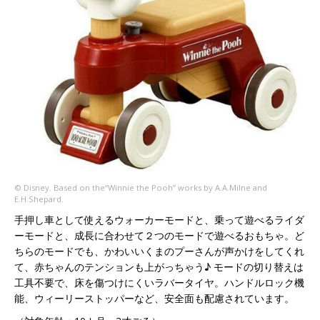
©︎ Disney. Based on the“Winnie the Pooh” works by A.A.Milne and
E.H.Shepard.
手押し車として使えるウォーカーモードと、乗って遊べるライダ
ーモードと、成長に合わせて２つのモードで遊べるおもちゃ。ど
ちらのモードでも、かわいいくまのプーさんが声かけをしてくれ
て、赤ちゃんのテンションも上がっちゃう♪ モードの切り替えは
工具不要で、床を傷つけにくいラバータイヤ。ハンドルロック機
能、ウィーリーストッパーなど、安全面も配慮されています。