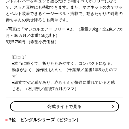
ンドルレバーをギュッと握るだけで4輪すべてがフリーになっ
て、スッと真横にも移動できます。また、マグネットの力でサッ
とベルト装着できるイージーベルト搭載で、動きたがりの時期の
赤ちゃんの乗せ降ろしも簡単です。
※写真は「マジカルエアー フリー AB」（重量3.9kg／全2色／7カ
月～36カ月／体重15kg以下）
3万5750円 （希望小売価格）
[口コミ]
●本当に軽くて、折りたたみやすく、コンパクトになる。
動きがよく、操作性もいい。（千葉県／産後1年3カ月のマ
マ）
●頑丈で安定感があり、赤ちゃんが快適に乗れていると感
じる。（石川県／産後7カ月のママ）
公式サイトで見る
3位 ビングルシリーズ（ピジョン）