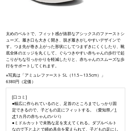
太めのベルトで、フィット感が抜群なアシックスのファーストシ
ューズ。履き口も大きく開き、脱ぎ履きがしやすいデザインで
す。つま先が巻き上がった形状にしてつまずきにくくしたり、靴
底全体のエッジを丸くして、ぐらつきやすい赤ちゃんの歩行で起
こりがちな引っかかりを軽減したりと、赤ちゃんのスムーズな歩
行をサポートしてくれます。
※写真は「アミュレファースト SL（11.5～13.5cm）」
6380円（定価）
[口コミ]
●幅広に作られているのと、足首のところまでしっかり固
定できるので、子どもの足にフィットする。（愛知県／
1
才
1カ月の赤ちゃんのパパ）
●ミドルカットで未熟な足を支えてくれる。ダブルベルト
なので下と上とで締め具合を変えられて、子どもの足にし