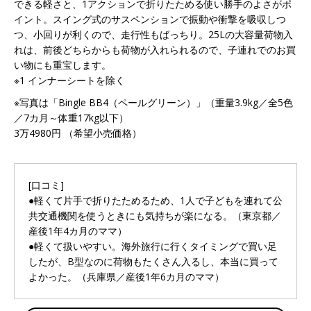
できる軽さと、1アクションで折りたためる使い勝手のよさがポ
イント。スイング式のサスペンションで振動や衝撃を吸収しつ
つ、小回りが利くので、走行性もばっちり。25Lの大容量荷物入
れは、前後どちらからも荷物が入れられるので、子連れでのお買
い物にも重宝します。
※1 インナーシートを除く
※写真は「Bingle BB4（ペールグリーン）」（重量3.9kg／全5色
／7カ月～体重17kg以下）
3万4980円 （希望小売価格）
[口コミ]
●軽くて片手で折りたためるため、1人で子どもを連れて公
共交通機関を使うときにも気持ちが楽になる。（東京都／
産後1年4カ月のママ）
●軽くて扱いやすい。海外旅行に行くタイミングで買い足
したが、B型なのに荷物もたくさん入るし、本当に買って
よかった。（兵庫県／産後1年6カ月のママ）