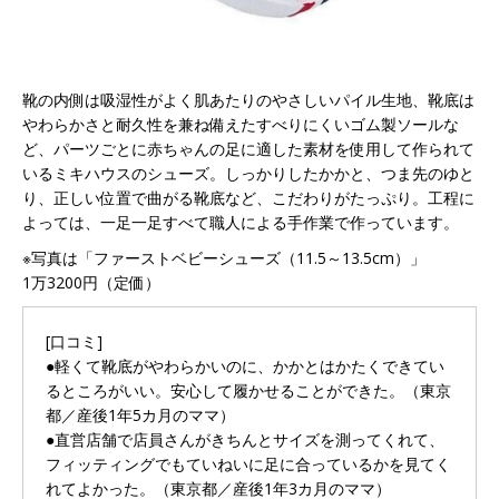
靴の内側は吸湿性がよく肌あたりのやさしいパイル生地、靴底は
やわらかさと耐久性を兼ね備えたすべりにくいゴム製ソールな
ど、パーツごとに赤ちゃんの足に適した素材を使用して作られて
いるミキハウスのシューズ。しっかりしたかかと、つま先のゆと
り、正しい位置で曲がる靴底など、こだわりがたっぷり。工程に
よっては、一足一足すべて職人による手作業で作っています。
※写真は「ファーストベビーシューズ（11.5～13.5cm）」
1万3200円（定価）
[口コミ]
●軽くて靴底がやわらかいのに、かかとはかたくできてい
るところがいい。安心して履かせることができた。（東京
都／産後1年5カ月のママ）
●直営店舗で店員さんがきちんとサイズを測ってくれて、
フィッティングでもていねいに足に合っているかを見てく
れてよかった。（東京都／産後1年3カ月のママ）