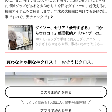
のに、また汚れてる...ということもあり、気軽に＆ラクにできる
お掃除グッズがあると大助かり！今回はダイソーの、超使えるお
掃除アイテムをご紹介します。年末の大掃除に向けても必須の記
事ですので、要チェックです♪
ダイソー、セリア「優秀すぎる」「目か
らウロコ！」整理収納アドバイザーの資
格をもつライターも驚きの100均ブック
100円ショップで手軽に買えるブックエンド。
エンド活用法5選
さまざまな大きさや形、素材のものがたくさん
販売されています。ブックエンドといえば本を
立てるために使うものですが、実は収納にとて
も便利なアイテムなんです。そこで今回は、ブ
買わなきゃ損な神クロス！「おそうじクロス」
ックエンドの活用法を紹介します。整理収納ア
ドバイザーのおすすめポイントとあわせて、ぜ
ひ参考にしてみてくださいね！
このまま続きを見る
サクサク読める！お気に入り記事を登録可能
アプリで続きを見る