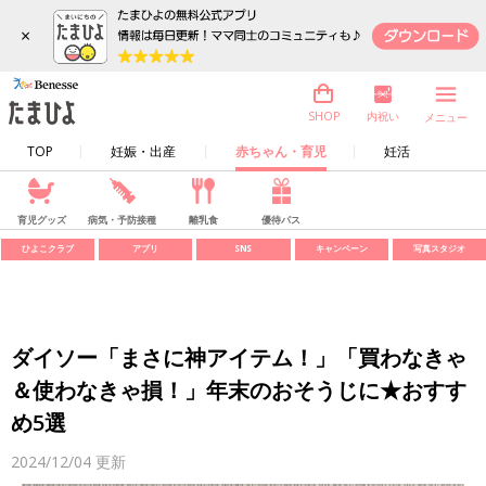
×
内祝い
SHOP
メニュー
TOP
妊娠・出産
赤ちゃん・育児
妊活
育児グッズ
病気・予防接種
離乳食
優待パス
ひよこクラブ
アプリ
SNS
キャンペーン
写真スタジオ
ダイソー「まさに神アイテム！」「買わなきゃ
＆使わなきゃ損！」年末のおそうじに★おすす
め5選
2024/12/04
更新