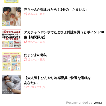
ク
赤ちゃんが生まれたら！2冊の「たまひよ」
赤ちゃん・育児
アカチャンホンポでたまひよ雑誌を買うとポイント10
倍【期間限定】
赤ちゃん・育児
出典：Instagramアカウント「pajamakazoku」
たまひよの雑誌
パジャマ家族さんは「園芸用噴霧器」と「メラミンスポンジ」を
赤ちゃん・育児
購入。何度もシュッシュと吹きかける霧吹きとは違い、こちらの
園芸用噴霧器は水圧が強いので、サッシの汚れを飛ばしたり窓に
水を吹きかけたりと使い勝手も良いんだそう！水で濡らしたメラ
ミンスポンジを使えば、網戸もキレイになるんだとか。窓掃除は
【大人気】ひんやり冷感寝具で快適な睡眠を
寒くなる前に！とのことで、おすすめのようですよ。
あなたに。
PR(アイリスプラザ)
シンクはコレでピッカピカ！「多目的クレンザー」
Recommended by