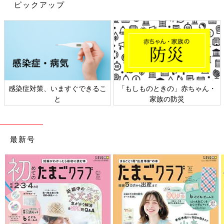
ピックアップ
感染症対策、いますぐできるこ
「もしものときの」赤ちゃん・
と
家族の防災
最新号
出典：Instagramアカウント「tsukimi_kurashi」
つきみさんは「多目的クレンザー」を購入。水アカがつきやすい
シンクは、こちらで磨くとピッカピカになるんだそう！水も弾い
てくれるとのことなので、普段のお手入れもラクになりますね。
油汚れ、焦げ、サビにも使えて万能♪ これは助かりますよね。
冷蔵庫や洗濯機の下のほこりや髪の毛もしっかりか