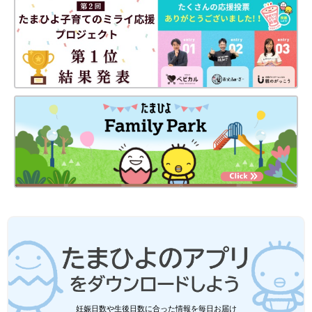
出典：Instagramアカウント「miyuto_kurashi」
みゆとさんは「隙間らくらくハンディワイパー」を購入。洗濯機
の下や冷蔵庫の下、家具と家具の間など、掃除機が入らないよう
なところもスーッと入るんだとか。ほこりや髪の毛をしっかりか
らめとってくれるそうですよ！スムーズにとれるのは嬉しいです
よね♪
まさに神洗剤！「重曹」「アルカリ電解水」「クエ
ン酸」
妊娠日数や生後日数に合った情報を毎日お届け