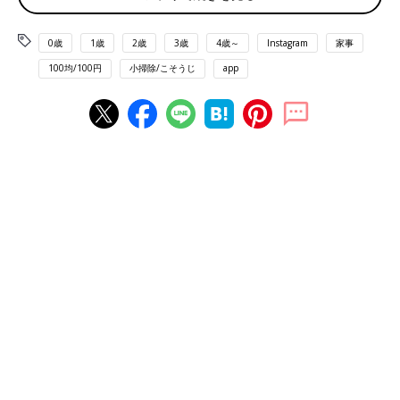
0歳
1歳
2歳
3歳
4歳～
Instagram
家事
100均/100円
小掃除/こそうじ
app