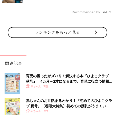
Recommended by
ランキングをもっと見る
関連記事
育児の困ったがズバリ！解決する本『ひよこクラブ
秋号』 4カ月～2才になるまで、育児に役立つ情報が
いっぱい！
赤ちゃん・育児
赤ちゃんのお世話まるわかり！『初めてのひよこクラ
ブ 夏号』〈巻頭大特集〉初めての授乳がうまくい
く！ おっぱい・ミルクの基本と夏のトラブル 解決テ
赤ちゃん・育児