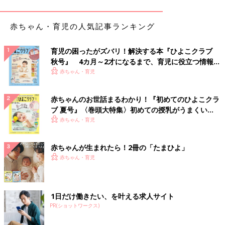
赤ちゃん・育児の人気記事ランキング
育児の困ったがズバリ！解決する本『ひよこクラブ
秋号』 4カ月～2才になるまで、育児に役立つ情報が
出典：Instagramアカウント「chimi_clean_」
いっぱい！
赤ちゃん・育児
ちみさんは「おそうじクロス」を購入。まさに買わなきゃ損！コ
スパ最強クロスなんだとか。水で濡らしてしぼってこするだけ
赤ちゃんのお世話まるわかり！『初めてのひよこクラ
で、水アカがおもしろいくらい取れるとのこと。しかも2枚で
ブ 夏号』〈巻頭大特集〉初めての授乳がうまくい
110円！これは買いなアイテムですね。
く！ おっぱい・ミルクの基本と夏のトラブル 解決テ
赤ちゃん・育児
ク
寒くなる前に窓の掃除はコレで！「園芸用噴霧器」
赤ちゃんが生まれたら！2冊の「たまひよ」
と「メラミンスポンジ」
赤ちゃん・育児
1日だけ働きたい、を叶える求人サイト
PR(ショットワークス)