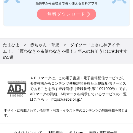
妊娠中から産後まで長く使える無料アプリ
無料ダウンロード
たまひよ
赤ちゃん・育児
ダイソー「まさに神アイテ
ム！」「買わなきゃ＆使わなきゃ損！」年末のおそうじに★おすす
め5選
ＡＢＪマークは、この電子書店・電子書籍配信サービスが、
著作権者からコンテンツ使用許諾を得た正規版配信サービス
であることを示す登録商標（登録番号 第11091000号）です。
ABJマークの詳細、ABJマークを掲示しているサービスの一覧
出典：Instagramアカウント「fumama_kurashi」
はこちら→
https://aebs.or.jp/
ふうさんは「重曹」「アルカリ電解水」「クエン酸」を購入。重
本サイトに掲載されている記事・写真・イラスト等のコンテンツの無断転載を禁じま
曹はそのまま使ったり、水で薄めてペースト状にして使ったり
す。
と、におい取りや汚れを取る際にも便利なんだとか。アルカリ電
解水は油汚れに効果アリで、クエン酸はアンモニア臭を中和して
くれる効果も！まさに神洗剤ですね♪
たまひよについて
利用規約
ポリシー
医師・専門家一覧