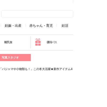
妊娠・出産
赤ちゃん・育児
妊活
離乳食
優待パス
写真スタジオ
「パジャマや小物類も！」この冬大活躍★新作アイテム4