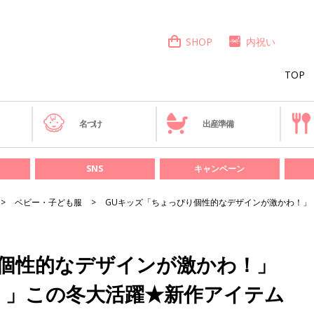
SHOP
内祝い
TOP
き
名づけ
出産準備
SNS
キャンペーン
ベビー・子ども服
GUキッズ「ちょっぴり個性的なデザインが激かわ！」
り個性的なデザインが激かわ！」
！」この冬大活躍★新作アイテム