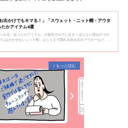
たお出かけでもキマる！」「スウェット・ニット帽・アウタ
ったかアイテム4選
てくれる「あったかアイテム」が販売されています！ほどよい厚みがうれ
デにはかかせないニット帽、おしりまで隠れる長め丈のアウターなど、ど
回はそんなGUの、冬のおすすめアイテムをご紹介します。
もっと読む
arrow_forward_ios