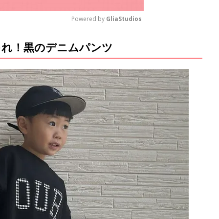
Powered by 
GliaStudios
ゃれ！黒のデニムパンツ
M
u
t
e