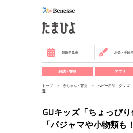
妊娠早見表
お金・手続
雑誌・書籍
アプリ
トップ
赤ちゃん・育児
ベビー用品・グッズ
選
GUキッズ「ちょっぴ
「パジャマや小物類も