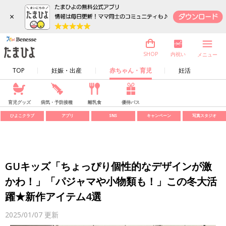
×
内祝い
SHOP
メニュー
TOP
妊娠・出産
赤ちゃん・育児
妊活
育児グッズ
病気・予防接種
離乳食
優待パス
ひよこクラブ
アプリ
SNS
キャンペーン
写真スタジオ
GUキッズ「ちょっぴり個性的なデザインが激
かわ！」「パジャマや小物類も！」この冬大活
躍★新作アイテム4選
2025/01/07
更新