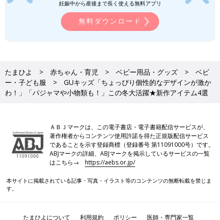
妊娠中から産後まで長く使える無料アプリ
無料ダウンロード
たまひよ
赤ちゃん・育児
ベビー用品・グッズ
ベビ
ー・子ども服
GUキッズ「ちょっぴり個性的なデザインが激か
わ！」「パジャマや小物類も！」この冬大活躍★新作アイテム4選
ＡＢＪマークは、この電子書店・電子書籍配信サービスが、
著作権者からコンテンツ使用許諾を得た正規版配信サービス
であることを示す登録商標（登録番号 第11091000号）です。
ABJマークの詳細、ABJマークを掲示しているサービスの一覧
はこちら→
https://aebs.or.jp/
本サイトに掲載されている記事・写真・イラスト等のコンテンツの無断転載を禁じま
す。
たまひよについて
利用規約
ポリシー
医師・専門家一覧