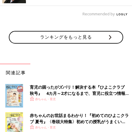
くまさんの形がキュート！ふわふわのイヤーマフ
Recommended by
ランキングをもっと見る
関連記事
育児の困ったがズバリ！解決する本『ひよこクラブ
秋号』 4カ月～2才になるまで、育児に役立つ情報が
いっぱい！
赤ちゃん・育児
赤ちゃんのお世話まるわかり！『初めてのひよこクラ
ブ 夏号』〈巻頭大特集〉初めての授乳がうまくい
く！ おっぱい・ミルクの基本と夏のトラブル 解決テ
赤ちゃん・育児