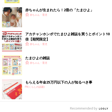
ク
赤ちゃんが生まれたら！2冊の「たまひよ」
赤ちゃん・育児
アカチャンホンポでたまひよ雑誌を買うとポイント10
出典：Instagramアカウント「mugi________0107」
倍【期間限定】
赤ちゃん・育児
mugi________0107さんは、こちらのイヤーマフを購入。この写真
の角度だと見えにくいですが、耳に着ける部分がくまさんの形を
しているんだとか！ふわふわで着け心地も良さそう♪ とってもお
たまひよの雑誌
似合いですよね。
赤ちゃん・育児
はかせやすくておむつ替えもラク！ストライプ柄の
レギンスパンツ
もらえる年金25万円以下の人が知るべき事
PR(くらしの話題)
Recommended by