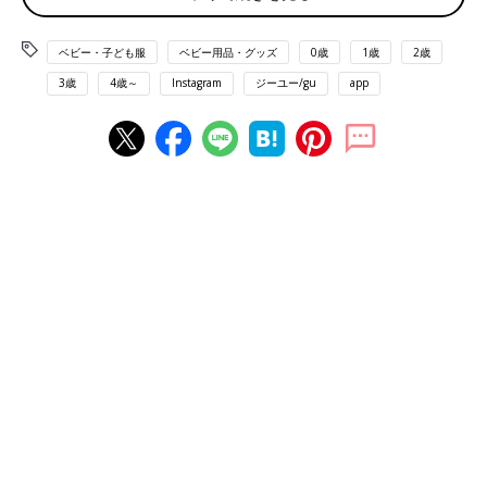
ベビー・子ども服
ベビー用品・グッズ
0歳
1歳
2歳
3歳
4歳～
Instagram
ジーユー/gu
app
出典：Instagramアカウント「t.wwwwwa」
towaさんは、こちらのデニムパンツを購入。モノトーンでそろ
えたかっこいいコーデですよね。パンツもワイドな形で、シルエ
ットもオシャレ！シンプルなので、どんなアイテムとも合わせや
すそうですよね。
パンダさんのお洋服とトラさんパジャマが激かわ！