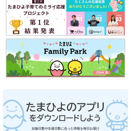
冬新商品と定番商品、おすすめのポイントもい
ベビー・子ども服の記事一覧
っしょにご紹介します！
妊娠日数や生後日数に合った情報を毎日お届け