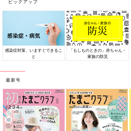
ピックアップ
ぴっぴさんは、こちらのレギンスを購入。ほどよく厚みがあり、
とってもはかせやすく、おむつ替えもラクとのこと。これからの
時期にもピッタリだとお気に入りの様子。ほかにも3種類ゲット
したんだとか。ゆったりしていて、はき心地もよさそうですよ
ね。
GUキッズ「ゆったり具合がちょうどイ
イ！」「毎年買うほどお気に入り♪」冬
感染症対策、いますぐできるこ
「もしものときの」赤ちゃん・
のお出かけにおすすめ★おしゃれアイテ
と
家族の防災
GUの冬アイテムはもうチェックしましたか？
ム5選
冬の公園遊びにも最適なゆったりパンツや、お
出かけしたくなるほど可愛いファーのついたセ
ットアップなど、見た目もおしゃれ！今回はそ
んなGUの、冬のお出かけにおすすめな冬アイ
最新号
GUの新作アイテムは、どれも可愛いものばかりでしたね！パン
テムをご紹介します。
ツアイテムは、レギンスもデニムもはかせやすく、ほどよいゆっ
たり具合が◎。トップスやパジャマ、小物類も、ちょっぴり個性
的でキュートなものが多いのもGUアイテムの良いところですよ
ね。気になるアイテムがあれば、ぜひチェックしてみてくださ
い。
(文・水川ちさ)
●記事内容でご紹介している投稿、リンク先は、削除される場合