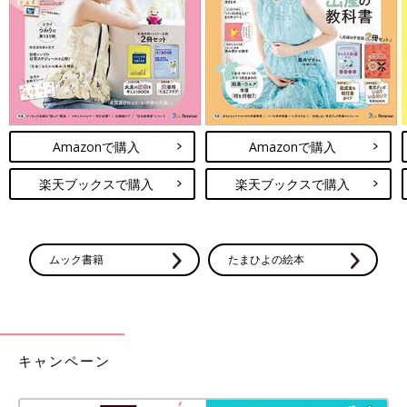
があります。あらかじめご了承ください。
●記事の内容は2024年12月の情報で、現在と異なる場合がありま
す。
●記事内の価格はすべて税込み、2024年12月時点のものです。
GUキッズ「1,000円以下で買える！」
「秋冬コーデのポイントに！」コスパ最
Amazonで購入
Amazonで購入
強★おすすめアイテム5選
秋冬コーデが楽しい時期になりましたね♪ 長袖
のロンTやパンツ、帽子といった小物類など、
楽天ブックスで購入
楽天ブックスで購入
そろえ始めているかたも多いかと思います。
GUでは、そんな秋冬アイテムが1,000円以下で
買えるものもあり、なおかつ可愛いものばかり
なんです！今回はそんなGUの、まさにコスパ
GUベビー＆キッズ「秋冬の新作が激か
ムック書籍
たまひよの絵本
最強★おすすめアイテムをご紹介します。
わ！」「ニット・パンツ・アウター
も！」元アパレル店員ライターおすすめ
GUの秋冬商品はもうチェックしましたか？特
★超使えるアイテム5選
に今年の新作には注目で、はくだけでこなれた
感が出る「パンツ」や、他にはない柄が可愛い
「ニット」など、ぜひともチェックしてほしい
ものばかり♪ 定番の「セパオール」や、高機能
キャンペーン
GUの記事一覧
な「アウター」にも注目です。今回は元アパレ
ル店員ライターが、ぜひともねらってほしい秋