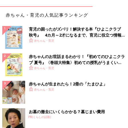
赤ちゃん・育児の人気記事ランキング
育児の困ったがズバリ！解決する本『ひよこクラブ
秋号』 4カ月～2才になるまで、育児に役立つ情報が
いっぱい！
赤ちゃん・育児
赤ちゃんのお世話まるわかり！『初めてのひよこクラ
ブ 夏号』〈巻頭大特集〉初めての授乳がうまくい
く！ おっぱい・ミルクの基本と夏のトラブル 解決テ
赤ちゃん・育児
ク
赤ちゃんが生まれたら！2冊の「たまひよ」
赤ちゃん・育児
出典：Instagramアカウント「yuri87_snt_sg」
yuriさんは、こちらのアイテムを購入。以前パジャマをゲットし
て気に入ったそうで、追加で購入したんだとか。パンダのポシェ
お墓の撤去にいくらかかる？墓じまい費用
ットを掛けているかのようなデザインがなんともキュート！パジ
PR(くらしの話題)
ャマも、トラが寝ている姿が可愛らしく、ほかにはないデザイン
ですよね。