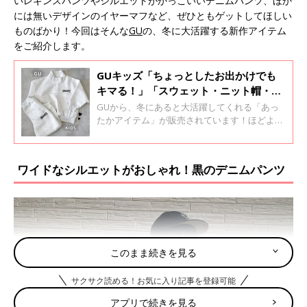
いレギンスパンツやシルエットがかっこいいデニムパンツ、ほか
には無いデザインのイヤーマフなど、ぜひともゲットしてほしい
ものばかり！今回はそんな
GU
の、冬に大活躍する新作アイテム
をご紹介します。
GUキッズ「ちょっとしたお出かけでも
キマる！」「スウェット・ニット帽・ア
ウターも！」冬に大活躍★あったかアイ
GUから、冬にあると大活躍してくれる「あっ
テム4選
たかアイテム」が販売されています！ほどよい
厚みがうれしいスウェットやおしゃれコーデに
はかかせないニット帽、おしりまで隠れる長め
丈のアウターなど、どれも欲しくなるものばか
ワイドなシルエットがおしゃれ！黒のデニムパンツ
り♪ 今回はそんなGUの、冬のおすすめアイテ
ムをご紹介します。
このまま続きを見る
サクサク読める！お気に入り記事を登録可能
アプリで続きを見る