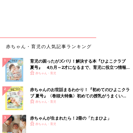
赤ちゃん・育児の人気記事ランキング
育児の困ったがズバリ！解決する本『ひよこクラブ
夏号』 4カ月～2才になるまで、育児に役立つ情報が
いっぱい！
赤ちゃん・育児
赤ちゃんのお世話まるわかり！『初めてのひよこクラ
ブ 夏号』〈巻頭大特集〉初めての授乳がうまくい
く！ おっぱい・ミルクの基本と夏のトラブル 解決テ
赤ちゃん・育児
ク
赤ちゃんが生まれたら！2冊の「たまひよ」
赤ちゃん・育児