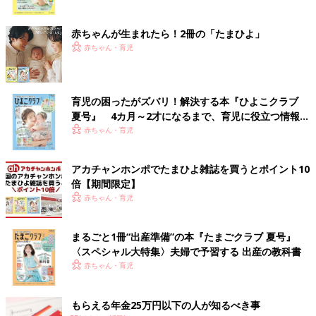
ク
赤ちゃんが生まれたら！2冊の「たまひよ」
赤ちゃん・育児
育児の困ったがズバリ！解決する本『ひよこクラブ
夏号』 4カ月～2才になるまで、育児に役立つ情報が
いっぱい！
赤ちゃん・育児
アカチャンホンポでたまひよ雑誌を買うとポイント10
倍【期間限定】
赤ちゃん・育児
まるごと1冊“出産準備”の本『たまごクラブ 夏号』
〈スペシャル大特集〉夫婦で予習する 出産の教科書
赤ちゃん・育児
もらえる年金25万円以下の人が知るべき事