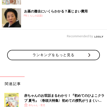
お墓の撤去にいくらかかる？墓じまい費用
PR(くらしの話題)
Recommended by
ランキングをもっと見る
関連記事
赤ちゃんのお世話まるわかり！『初めてのひよこクラ
ブ 夏号』〈巻頭大特集〉初めての授乳がうまくい
く！ おっぱい・ミルクの基本と夏のトラブル 解決テ
赤ちゃん・育児