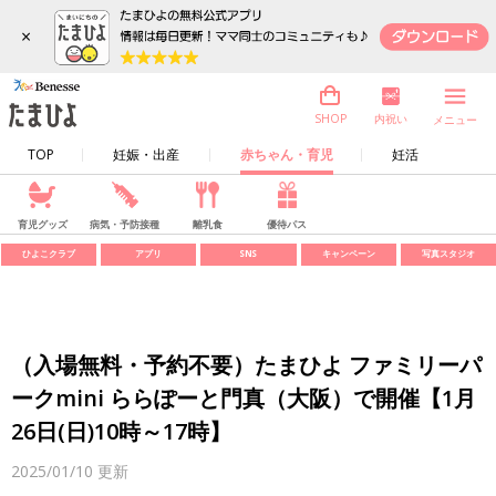
×
内祝い
SHOP
メニュー
TOP
妊娠・出産
赤ちゃん・育児
妊活
育児グッズ
病気・予防接種
離乳食
優待パス
ひよこクラブ
アプリ
SNS
キャンペーン
写真スタジオ
（入場無料・予約不要）たまひよ ファミリーパ
ークmini ららぽーと門真（大阪）で開催【1月
26日(日)10時～17時】
2025/01/10
更新