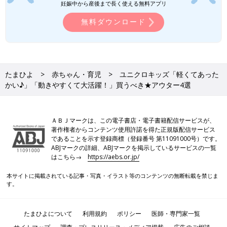
妊娠中から産後まで長く使える無料アプリ
無料ダウンロード
たまひよ
赤ちゃん・育児
ユニクロキッズ「軽くてあった
かい♪」「動きやすくて大活躍！」買うべき★アウター4選
ＡＢＪマークは、この電子書店・電子書籍配信サービスが、
著作権者からコンテンツ使用許諾を得た正規版配信サービス
であることを示す登録商標（登録番号 第11091000号）です。
ABJマークの詳細、ABJマークを掲示しているサービスの一覧
はこちら→
https://aebs.or.jp/
本サイトに掲載されている記事・写真・イラスト等のコンテンツの無断転載を禁じま
す。
たまひよについて
利用規約
ポリシー
医師・専門家一覧