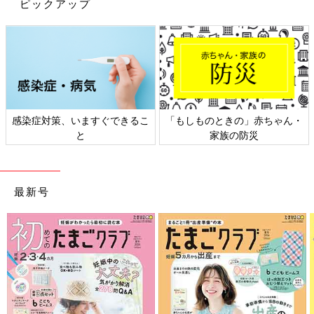
ピックアップ
もピッタリ！ピンクとホワイトのコーデがとっても可愛らしくて
お似合いですね♪
ユニクロキッズ「カウズ + ウォーホルコ
ラボが超おしゃれ！」「今の時期に使え
る！」話題の人気アイテム4選
ユニクロから、これからの時期に大活躍するア
イテムがたくさん販売されています！話題のカ
ウズ + ウォーホルコラボのスウェットアイテム
感染症対策、いますぐできるこ
「もしものときの」赤ちゃん・
や、何枚もってても使えるシャツやレギンスな
と
家族の防災
ど、ぜひともチェックしてほしいものばかり♪
ユニクロのアウターはどれも暖かくて軽そうでしたね！お出かけ
今回はそんなユニクロの、話題のアイテムをご
や公園遊びなど、元気に動くお子さんたちには、軽くて動きやす
紹介します。
いアウターが◎。ユニクロでは、期間限定価格でお買い得になっ
最新号
ていることもあるので、ぜひチェックしてみてくださいね。
(文・水川ちさ)
●記事内容でご紹介している投稿、リンク先は、削除される場合
があります。あらかじめご了承ください。
●記事の内容は2024年12月の情報で、現在と異なる場合がありま
す。
●記事内の価格はすべて税込み、2024年12月時点のものです。