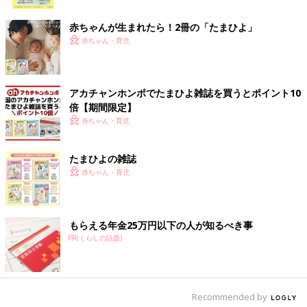
ク
赤ちゃんが生まれたら！2冊の「たまひよ」
赤ちゃん・育児
アカチャンホンポでたまひよ雑誌を買うとポイント10
倍【期間限定】
赤ちゃん・育児
出典：Instagramアカウント「hecomom」
たまひよの雑誌
hecomomさんは、アニヤ・ハインドマーチとのコラボアウター
赤ちゃん・育児
を購入。肩部分にあるおめめのポイントがとってもキュートです
よね！形も可愛いとお気に入りの様子。軽くてお子さんたちも快
適に着られているとのこと。丈感もおしり部分まであり、暖かそ
もらえる年金25万円以下の人が知るべき事
うですね♪
PR(くらしの話題)
ほどよい厚みで暖かそう！白のアウター
Recommended by