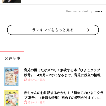
出典：Instagramアカウント「___.mi1124」
Recommended by
miyu.さんは、こちらのフリースベストを購入。大活躍している
とのことで、腕回りも動きやすく、暖かそうで良いですよね。見
た目もとってもキュート♪ お外でも使えますし、おうちの中でも
役立つこと間違いなしですよね。
ランキングをもっと見る
おめめのポイントが激かわ！アニヤ・ハインドマー
チとのコラボアウター
関連記事
育児の困ったがズバリ！解決する本『ひよこクラブ
秋号』 4カ月～2才になるまで、育児に役立つ情報が
いっぱい！
赤ちゃん・育児
赤ちゃんのお世話まるわかり！『初めてのひよこクラ
ブ 夏号』〈巻頭大特集〉初めての授乳がうまくい
く！ おっぱい・ミルクの基本と夏のトラブル 解決テ
赤ちゃん・育児