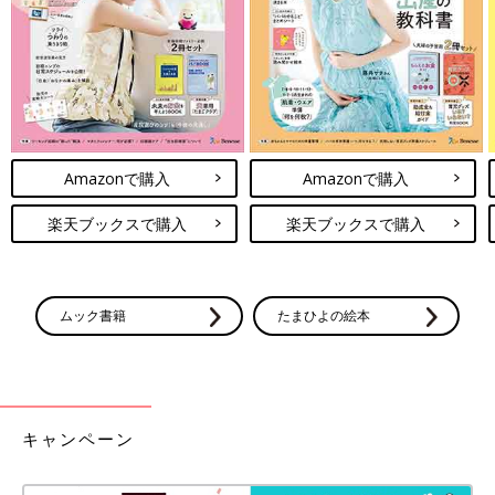
西松屋「即買いした」「可愛くて暖か
い」お店へ急いで！大人気のハート柄ア
イテム5選
大人気ブランドの西松屋では、最近「ハート柄
アイテム」が話題を集めています。ハートはこ
こ数年のトレンド柄でもあるので、今っぽコー
デに仕上げたい人にもぴったり♪ そこで今回
は、SNSで特に人気となっているアイテムをご
紹介します。
ユニクロベビー「この安さ、びっく
Amazonで購入
Amazonで購入
り！」「秋冬アイテムも狙い目」元アパ
レル店員ライター厳選★これ買っとけば
楽天ブックスで購入
楽天ブックスで購入
ユニクロのお洋服をチェックしていると、値下
間違いなし！値下げアイテム5選
げ商品がたくさんあります！トレンド関係なく
使えるものばかりで、まさに今が狙い目なんで
す♪ 安いうちに大量買いもアリですし、来年着
られるように大き目サイズを買っておくのも
ムック書籍
たまひよの絵本
ユニクロ/UNIQLOに関する記事一覧
Good！そこで今回は元アパレル店員ライター
が、ぜひともねらってほしい値下げ商品と、お
すすめのポイントをご紹介します。
ベビー・子ども服の記事一覧
キャンペーン