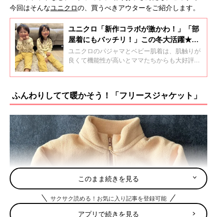
今回はそんな
ユニクロ
の、買うべきアウターをご紹介します。
ユニクロ「新作コラボが激かわ！」「部
屋着にもバッチリ！」この冬大活躍★パ
ジャマ＆ベビー肌着4選
ユニクロのパジャマとベビー肌着は、肌触りが
良くて機能性が高いとママたちからも大好評で
す！たくさん洗濯してもへたりにくいのも特徴
で、パジャマや部屋着はユニクロ一択だという
人もいるんだとか♪ 今回は、おうちのリラック
ふんわりしてて暖かそう！「フリースジャケット」
スシーンにおすすめな「パジャマ」＆「ベビー
肌着」をご紹介します。
このまま続きを見る
サクサク読める！お気に入り記事を登録可能
アプリで続きを見る