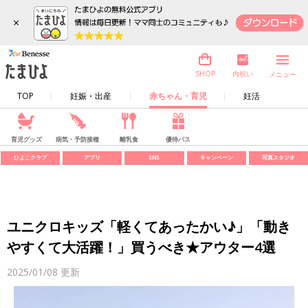
×
内祝い
SHOP
メニュー
TOP
妊娠・出産
赤ちゃん・育児
妊活
育児グッズ
病気・予防接種
離乳食
優待パス
ひよこクラブ
アプリ
SNS
キャンペーン
写真スタジオ
ユニクロキッズ「軽くてあったかい♪」「動き
やすくて大活躍！」買うべき★アウター4選
2025/01/08
更新