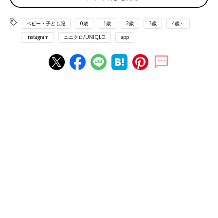
ベビー・子ども服
0歳
1歳
2歳
3歳
4歳～
Instagram
ユニクロ/UNIQLO
app
出典：Instagramアカウント「miri_mama_」
miri_mama_さんは、こちらのフリースジャケットを購入。今ま
で寒いと言うことのなかった息子さんが寒がりさんになったそう
で、こちらをゲットしたんだとか。ふんわりとしていて暖かそ
う！首元までしっかりと温まるデザインですよね。
動きやすくて大活躍！「フリースベスト」