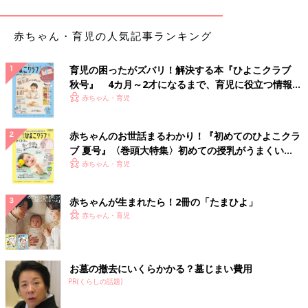
赤ちゃん・育児の人気記事ランキング
育児の困ったがズバリ！解決する本『ひよこクラブ
秋号』 4カ月～2才になるまで、育児に役立つ情報が
いっぱい！
赤ちゃん・育児
赤ちゃんのお世話まるわかり！『初めてのひよこクラ
ブ 夏号』〈巻頭大特集〉初めての授乳がうまくい
く！ おっぱい・ミルクの基本と夏のトラブル 解決テ
赤ちゃん・育児
ク
赤ちゃんが生まれたら！2冊の「たまひよ」
赤ちゃん・育児
お墓の撤去にいくらかかる？墓じまい費用
PR(くらしの話題)