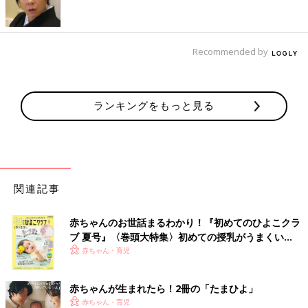
指先に遊具などに触れた感覚が伝わりにくいためです。
雪があまり降らない地域で、靴の選び方で大切なこ
Recommended by
ととは？
――防寒靴が必要ない、積雪がない地域での子どもの冬靴の選び
ランキングをもっと見る
方ポイントを教えてください。
吉村 冬でもいちばん重要なのは、元気に走り回るときに履く運
動靴です。冬の外遊びはおっくうに感じますが。夏にはできない
経験ができるチャンスです。たとえば、気温が低い中で動くこと
関連記事
で、心肺機能や体温調節機能などを育てる好機です。息を大きく
吸ったりはいたりすることで、体がだんだん温まる気持ちよさを
覚えます。
赤ちゃんのお世話まるわかり！『初めてのひよこクラ
ブ 夏号』〈巻頭大特集〉初めての授乳がうまくい
また、靴を履いて歩きだす
1歳
以降は「足感覚」が芽生える重要
く！ おっぱい・ミルクの基本と夏のトラブル 解決テ
赤ちゃん・育児
な時期です。面テープをしっかり締めて、フィットした靴でよい
ク
「足感覚」を育てましょう。実はこの感覚は将来の靴の履き方を
赤ちゃんが生まれたら！2冊の「たまひよ」
左右する重要な感覚で、幼児期に身に着けるのが最も自然です。
赤ちゃん・育児