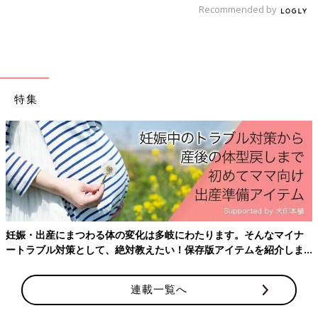
しゃがんだりなど、さまざまな足や脚の動きに応じて曲がってく
Recommended by
れます。なので運動靴と同じダイナミックな動きができ、機能的
なのです。
積雪がある地域での、冬仕様の靴の選び方のポイン
トは？
特集
――寒い地方仕様の靴でも活発に動き回らせたい、そのときの選
び方のポイントを教えてください。
吉村 寒冷地仕様の長靴の場合、左右の足長のうち長いほうと同
じ、もしくはプラス0.5㎝のものを選びましょう。また長靴の場
合はふくらはぎの太さ（筒回り）が入るかどうかも大切なので、
雪遊びの装備（靴下やスノーウエア、雪よけ足カバーなど）を身
妊娠・出産にまつわる体の変化は多岐にわたります。そんなマイナ
につけてから試し履きをしてみるのがベストです。
ートラブル対策として、絶対教えたい！保存版アイテムを紹介しま
す。
――ほかに注意をしたほうがいいことはありますか？
連載一覧へ
吉村 寒冷地用長靴の中には、靴底のかかとの部分に滑り止め防
止の金属びょうスパイク（折りたたみ式になっていることが多