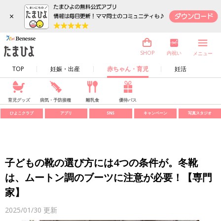
×
内祝い
SHOP
メニュー
TOP
妊娠・出産
赤ちゃん・育児
妊活
育児グッズ
病気・予防接種
離乳食
優待パス
ひよこクラブ
アプリ
SNS
キャンペーン
写真スタジオ
子どもの靴の選び方には4つの条件が。冬靴
は、ムートン調のブーツに注意が必要！【専門
家】
2025/01/30
更新