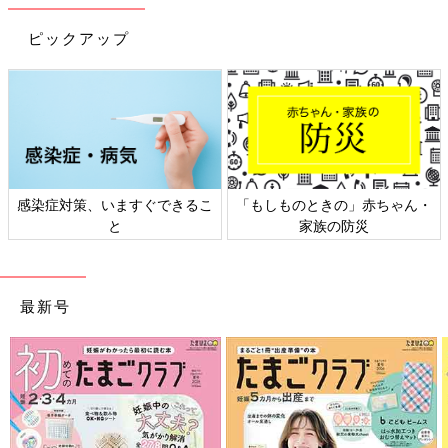
い）がつけられているものがあります。親が滑りにくくて安心だ
ピックアップ
ろうと思って履かせてしまうと、思わぬけがをしてしまうという
落とし穴があります。
幼児の遊びの状況を想像してみましょう。雪上でも構わず転げま
わって遊びますし、凍った雪面で走り、スピードが出た状態でし
りもちをつきながら滑りながらお友だちにぶつかって衝突する、
というような場面がめずらしくありません。その際、運が悪いと
足を前に突き出して突進することになるため、かかとのスパイク
感染症対策、いますぐできるこ
「もしものときの」赤ちゃん・
がお友だちの頭部や顔面に激突して激しい出血を伴うけがをす
と
家族の防災
る、といったケースが起きることがあり大変危険です。
保育園ではスパイクつきの長靴は禁止というところもあるとか。
購入前に確認をしましょう。
最新号
子どもの運動靴の選び方には4つの条件が
――子どもの靴の選び方で、冬の季節に限らず、注意をすべきこ
とはありますか？
吉村 運動靴選びで、推奨されているの条件は4つあります。