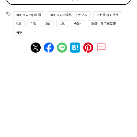
ーツなどが必要でしょうか？
赤ちゃんのお世話
赤ちゃんの病気・トラブル
吉村眞由美 先生
吉村先生（以下敬称略） 雪があまり降らない地域では、冬にな
ると雪遊び用の靴を買ったほうがいいのかが気になると思いま
0歳
1歳
2歳
3歳
4歳～
医師・専門家監修
す。寒いと言っても、靴を暖かい素材のものにする必要があるの
app
は、東北以北の雪が積もる寒い地方です。雪のない地方でも、雪
専用のスノーブーツなどが売られていますが、これはスキー場な
ど、あくまでレジャー旅行用であり、雪のレジャーに出かけるこ
とがある家庭で購入すればいいと思います。また、自宅近くでの
雪遊びには、そこまで本格的な靴はなくても間に合うものです。
――ムートンブーツなどを履かせたほうが防寒になりますか？
吉村 近年、防寒用というより冬のおしゃれ用として、女児のム
ートンブーツはとても人気があるようです。履かせるならば、ム
ートンブーツは機能的には、問題があることを知っておきましょ
う。デザイン性が重視されて作られているムートンブーツは、足
に固定できるベルトもなく、足部の形状もデザイン重視で、幼児
の足の形状に合っていません。靴底もフラットでかたく簡単な作
りです。