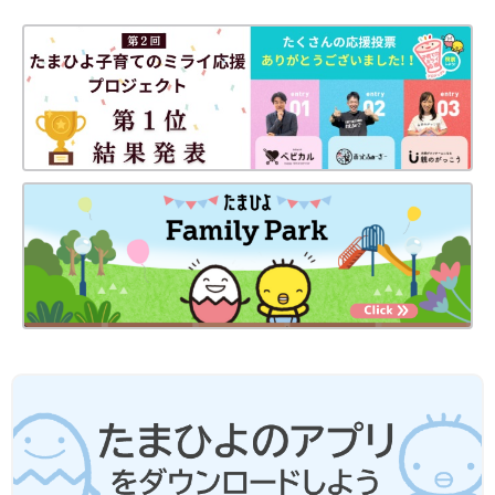
ゆとりは約1㎝になり、ゆとりを持って履けます。
ファーストシューズからセカンドシューズに変わるころ（1～
2歳
ごろ）は、1年で2cm成長し、その後は1年に1cm成長と変わって
いくので、とくに2歳までは頻繁にサイズの確認が必要です。
また、お下がりは靴の消耗がなければどんどん行って大丈夫で
す。お下がりの靴はダメというインターネット上の情報があった
りしますが、根拠はありません。お下がりをうまく利用してこま
めにサイズ交換（0.5cmずつ）をしましょう。
――衛生面でも中敷きが取り出せたほうがいいでしょうか？
吉村 そうです。足は全身の中でもっとも細菌の繁殖が多く起き
る場所なのを知っていますか。細菌は湿って温かな場所で繁殖
し、低温で乾燥に弱いことはよく知られています。なので、イン
ソールが取り出せることは、衛生面でも重要な役目を果たしてく
れます。サッと取り出して洗い、短時間で乾かせる中敷きは優れ
モノなのです。汚れやすい子ども靴にとって、
時短
で清潔を保て
ることは大きなメリットです。お母さん・お父さんたちのお悩み
でよく聞く、靴や靴下のにおいも細菌の繁殖が原因。そのお悩み