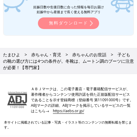
も防げるのです。
妊娠日数や生後日数に合った情報を毎日お届け
妊娠中から産後まで長く使える無料アプリ
お話・監修／吉村眞由美先生 構成／たまひよONLINE編集部
無料ダウンロード
「便秘症」は治療が必要な病気。子ども
の便秘が慢性化するのを防ぐために、正
しい知識を身につけて【専門医】
「うちの子、便秘かな？」慢性化してしまった
便秘は、治療しないと治らないことを知ってい
るママ・パパは、少ないのではないでしょう
たまひよ
赤ちゃん・育児
赤ちゃんのお世話
子ども
か。子どもを慢性便秘症にさせないために必要
の靴の選び方には4つの条件が。冬靴は、ムートン調のブーツに注意
なことは何でしょうか。大阪母子医療センター
が必要！【専門家】
「大きすぎる靴や、不安定な子どもの足をサポートしない靴では
消化器・内分泌科副部長の萩原真一郎先生に聞
正しい歩行ができません」と吉村先生は話します。赤ちゃん・子
きました。全2回のインタビューの前編です。
どもの足と歩行のの健やかな成長のために、適切な靴を選んであ
げましょう。
ＡＢＪマークは、この電子書店・電子書籍配信サービスが、
著作権者からコンテンツ使用許諾を得た正規版配信サービス
であることを示す登録商標（登録番号 第11091000号）です。
●記事の内容は2025年１月当時の情報であり、現在と異なる場合
ABJマークの詳細、ABJマークを掲示しているサービスの一覧
があります。
はこちら→
https://aebs.or.jp/
本サイトに掲載されている記事・写真・イラスト等のコンテンツの無断転載を禁じま
す。