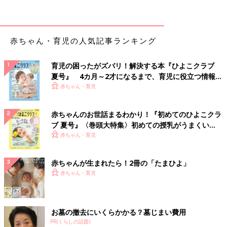
そのため、幼児期の子どもにいちばん身につけてもらいたい歩き
方「かかとで足を着地させ、つま先でけり出して前に進む”踏み
返し動作”」ができず、正常な歩き方が阻害されてしまいます。
赤ちゃん・育児の人気記事ランキング
具体的には、かかとが開き気味で足の内側に重心がかかり、靴底
の後ろの部分を引きずった状態で、足の指をやや浮かせた歩き方
育児の困ったがズバリ！解決する本『ひよこクラブ
（浮き指が起きる足のバランス）になりやすいので注意が必要で
夏号』 4カ月～2才になるまで、育児に役立つ情報が
す。
いっぱい！
赤ちゃん・育児
――ムートンブーツの特徴を理解していれば、履かせても大丈夫
でしょうか？
赤ちゃんのお世話まるわかり！『初めてのひよこクラ
ブ 夏号』〈巻頭大特集〉初めての授乳がうまくい
吉村 おしゃれブーツを履かせたいなら、比較的短時間のお出か
く！ おっぱい・ミルクの基本と夏のトラブル 解決テ
赤ちゃん・育児
ク
けなど走り回らないときにしましょう。走りにくい、つまずきや
すい、不自然な歩き方や走り方になる、結果として長時間遊べな
赤ちゃんが生まれたら！2冊の「たまひよ」
い（すぐに疲れてしまう）靴なので、運動目的で公園などに遊び
赤ちゃん・育児
に行くときには向いていません。
さらに、高さのある公園遊具などで遊ぶ際は要注意です。高いと
ころに登ったり降りたりするときに、段差を踏みはずしてしまっ
お墓の撤去にいくらかかる？墓じまい費用
たり、引っかかってしまって転落したり、バランスをくずすこと
PR(くらしの話題)
でのけがをする危険性も増大します。ブーツのつま先が分厚く、