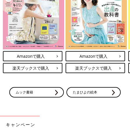
（１）面テープがついていて、足にフィットさせられる調節がで
きること。
（２）かかとがかたくて足の着地時にぐらつかず、足をしっかり
ささえてくれること。
（３）ファーストシューズでは靴底は平らで安定性があり、まだ
不安定さのある立ち姿勢を足元で支えてくれること。セカンドシ
ューズ以降は、踏み返し動作をしたときに曲がる足の部分（親指
つけ根の足関節）と同じ部分に曲がりやすい工夫がされて（しな
Amazonで購入
Amazonで購入
やかに曲がり、自然に戻る柔軟性）前進しやすいこと。
（４）カップインソールと呼ばれる形状の中敷きが入っていて、
楽天ブックスで購入
楽天ブックスで購入
取り出せること。
――中敷きが取り出せたほうがいいのはどうしてですか？
ムック書籍
たまひよの絵本
吉村 インソールのかかとの端と赤ちゃん・子どもの足のかかと
の端の位置を合わせて足を乗せることで、指先に差が出るので、
その長さで靴内での足の状況の判断ができます。
つまり、その差を計ることで、まだ履けるか、もう履けないない
かの確認の判断ができるのです。指先のゆとり量（捨て寸）が5
キャンペーン
㎜以下になったら5㎜上のサイズに変更します。すると、指先の