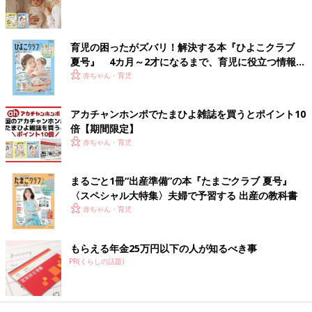
その第1歩として、自分で靴を脱いだり、履いたりしたがるよう
になったら、声かけをしながら正しい手順を教えましょう。靴教
育の「適齢期」。とても重要な時期です。
育児の困ったがズバリ！解決する本『ひよこクラブ
夏号』 4カ月～2才になるまで、育児に役立つ情報が
積雪がある地域は、寒冷地仕様の長靴で、元気に外
いっぱい！
赤ちゃん・育児
遊びを
アカチャンホンポでたまひよ雑誌を買うとポイント10
――積雪がある地域では、冬、子どもはどんな靴を履いて過ごせ
倍【期間限定】
ばいいでしょうか？
赤ちゃん・育児
吉村 冬、北海道や東北地方など、積雪の中で生活する地域の場
合、雪の中で日常生活を送る期間が長いので、子どもたちも外で
まるごと1冊“出産準備”の本『たまごクラブ 夏号』
〈スペシャル大特集〉夫婦で予習する 出産の教科書
元気に遊びます。その際に欠かせないのが「寒冷地仕様の長靴」
赤ちゃん・育児
です。冬靴と呼ばれ、運動靴（夏靴）と呼び分けられているくら
い日常的に履かれています。
もらえる年金25万円以下の人が知るべき事
このような靴は北国でしか売られていないでしょう。靴底の刻み
PR(くらしの話題)
は深く、筒部の内張りには保温のための起毛素材などが張られ
て、足元が冷えない工夫がされています。
素材がやわらかく足首を曲げてしゃがんだり、つま先立ちをして