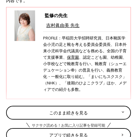
内容です。
監修の先生
吉村眞由美 先生
PROFILE：早稲田大学招聘研究員、日本靴医学
会小児の足と靴を考える委員会委員長、日本外
来小児科学会代議員などを務める。全国の子育
て支援事業、
保育園
、認定こども園、幼稚園、
小学校などで靴教育を行い、靴教育（シューエ
デュケーション®）の普及を行い、義務教育
化・一般化に取り組む。「まいにちスクスク」
（NHK）、「後期のひよこクラブ」ほか、メデ
ィアでの紹介も多数。
雪があまり降らない地域は、冬仕様の靴でなくても
このまま続きを見る
大丈夫。ムートンブーツには注意を
サクサク読める！お気に入り記事を登録可能
――雪があまり降らない、関東地方より南の地域では、スノーブ
アプリで続きを見る