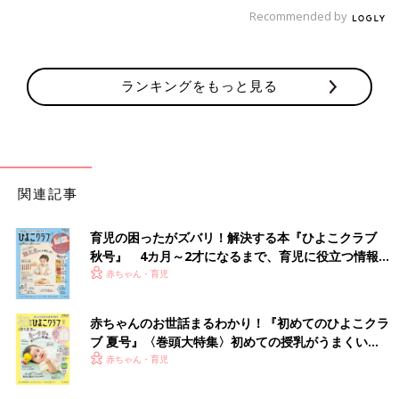
Recommended by
ランキングをもっと見る
当たり前なんですが、なんとなんと、
土日も休めない！！！とい
関連記事
うことに驚きます。
子どもが生まれる前は、仕事が忙しくても金
曜には、「一週間乗り切ったー！明日から土日だー！」って感じ
育児の困ったがズバリ！解決する本『ひよこクラブ
だったんですが、それがないんですよね。平日は子どもとほとん
秋号』 4カ月～2才になるまで、育児に役立つ情報が
ど遊べず、時間に追われてお世話だけしてるような感じなんで、
いっぱい！
赤ちゃん・育児
土日は思いっきり遊びたいので・・・というか、どうせ家にいて
も休めないので（ハハのさけび#15参照）、毎週末、疲れた体を
引きずって出かけることになるのです。そして気づけば週末が終
赤ちゃんのお世話まるわかり！『初めてのひよこクラ
ブ 夏号』〈巻頭大特集〉初めての授乳がうまくい
わり、また月曜日から仕事・・・。えっ・・・
えっ？！いつ休む
く！ おっぱい・ミルクの基本と夏のトラブル 解決テ
赤ちゃん・育児
の私？！？！
ク