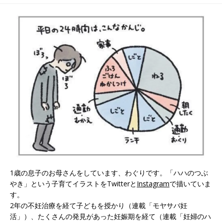
のさけび #27]
ル！[ハハのさけび
#29]
1歳の息子のお母さんをしています、わぐりです。「ハハのつぶ
やき」という子育てイラストをTwitterと
Instagram
で描いていま
す。
2年の不妊治療を経て子どもを授かり（連載「モヤサバ妊
活」）、たくさんの発見があった妊娠期を経て（連載「妊婦のハ