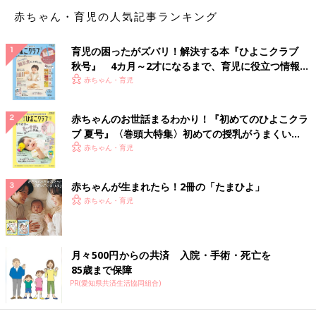
赤ちゃん・育児の人気記事ランキング
育児の困ったがズバリ！解決する本『ひよこクラブ
秋号』 4カ月～2才になるまで、育児に役立つ情報が
いっぱい！
赤ちゃん・育児
こんな感じなので、常に何かに追われていて、
息継ぎできずにず
っと泳ぎ続けているような気分
です。子どもが起きている間は子
赤ちゃんのお世話まるわかり！『初めてのひよこクラ
どもの相手しているし、少しでも時間ができれば、仕事に、家事
ブ 夏号』〈巻頭大特集〉初めての授乳がうまくい
に、保育園準備に・・・やらなければならないこと、が大量にあ
く！ おっぱい・ミルクの基本と夏のトラブル 解決テ
赤ちゃん・育児
りすぎて、首が回らない。仕事も生活も、いつもギリギリの綱渡
ク
りです。
ちなみに、いつも後回しになるのは片付けとかですね。やらなく
赤ちゃんが生まれたら！2冊の「たまひよ」
ても一応生活は回るので、服やら子どものおもちゃやらで床が埋
赤ちゃん・育児
まっていきます・・・ううう。
月々500円からの共済 入院・手術・死亡を
85歳まで保障
PR(愛知県共済生活協同組合)