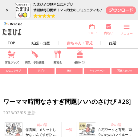
×
内祝い
SHOP
メニュー
TOP
妊娠・出産
赤ちゃん・育児
妊活
育児グッズ
病気・予防接種
離乳食
優待パス
ひよこクラブ
アプリ
SNS
キャンペーン
写真スタジオ
ワーママ時間なさすぎ問題[ハハのさけび #28]
2025/02/03
更新
前の話
次の話
保育園、メリットし
一覧
在宅ワークと育児、両
かないんですが[ハハ
立のためのマイルー