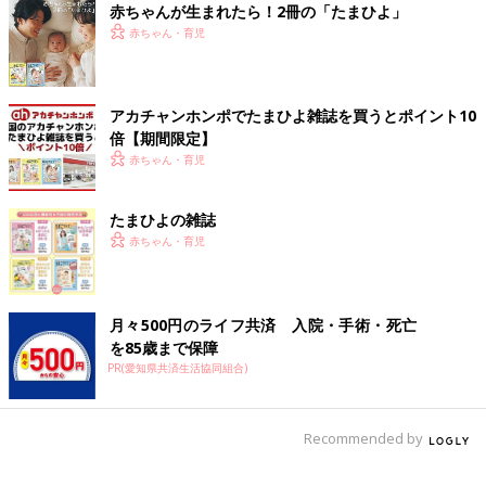
休日は家派？外出派？[ハハのさけび
赤ちゃんが生まれたら！2冊の「たまひよ」
#15]
赤ちゃん・育児
休日は家派？外出派？[ハハのさけび #15]毎
日、家事に育児に仕事に、疲れていますよね。
休みの日は、家でゆっくり子どもを見られた
ら、それが一番。でも実は、家で子どもを見る
アカチャンホンポでたまひよ雑誌を買うとポイント10
のも、それなりに疲れます。絵本やおもちゃ、
倍【期間限定】
色々あるのに、すぐネタ切れしてしまう。自分
赤ちゃん・育児
も疲れてきて、横になって見たりしちゃうし、
子どもも飽きてきて不機嫌に。
たまひよの雑誌
赤ちゃん・育児
月々500円のライフ共済 入院・手術・死亡
を85歳まで保障
PR(愛知県共済生活協同組合)
Recommended by