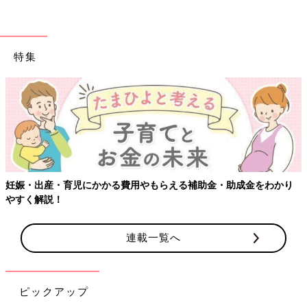
シンプルに叫ばせてもらいたい。
時間なさすぎる！！！！！！み
んなどうしてるんですか？！？！
[わぐり]
2018年4月に息子を出産した34歳。
特集
Twitter
(@ninputweet)とInstagram(@haha_waguri)で、妊娠中か
ら現在の育児中までのイラストを、ほぼ毎日更新しています。
X（旧Twitter）「ハハのつぶやき」
Instagram「ハハのつぶやき」
※この記事は、過去にたまひよONLINEで公開されたものです。
妊娠・出産・育児にかかる費用やもらえる補助金・助成金をわかり
やすく解説！
前の話
次の話
保育園、メリットし
一覧
在宅ワークと育児、両
かないんですが[ハハ
立のためのマイルー
のさけび #27]
ル！[ハハのさけび
連載一覧へ
#29]
ピックアップ