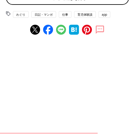
今回は、私の平日24時間の内訳を紹介します。勤務時間はすごく
わぐり
日記・マンガ
仕事
育児体験談
app
自由にさせてもらっていますが、フルタイムなので８時間仕事
（ランチ１時間）。６時間睡眠。
保育園
の送り迎えと通勤に２時
間。朝夕のお世話で６時間。子ども寝た後の家事１時間。あれ
れ・・・
合計２４時間。わかりますか・・・？余裕が、全く、な
いんです！！！！
ちなみにこの記事はというと、週末の、子どもがお昼寝の時間
と、子どもが寝た後の時間、その唯一の自由時間に書いていま
す。。