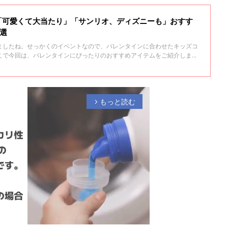
「可愛くて大当たり」「サンリオ、ディズニーも」おすす
選
ましたね。せっかくのイベントなので、バレンタインに合わせたキッズコ
こで今回は、バレンタインにぴったりのおすすめアイテムをご紹介します
もっと読む
arrow_forward_ios