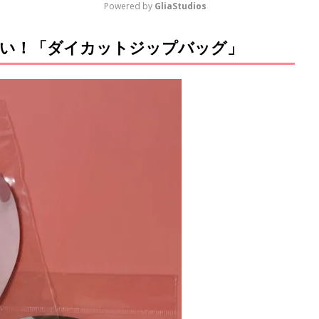
Powered by 
GliaStudios
い！「ダイカットジップバッグ」
M
u
t
e