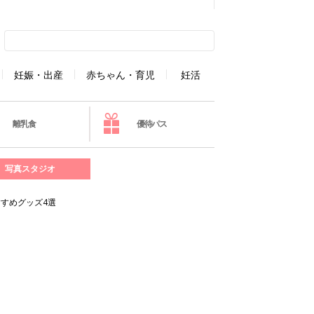
妊娠・出産
赤ちゃん・育児
妊活
離乳食
優待パス
写真スタジオ
すめグッズ4選