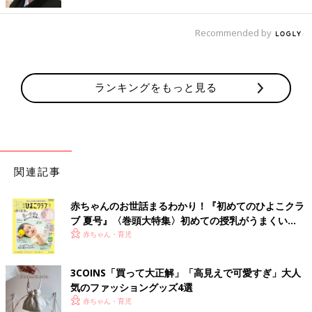
Recommended by
ランキングをもっと見る
出典：Instagramアカウント「tomo__room__」
tomo__room__さんは、ハート型のプレートやギフト缶などを
関連記事
3COINSでまとめ買い。シンプルですが、英字のロゴが入ってい
てとってもおしゃれですよね。ほかにもバレンタイングッズを購
入したようですが、天才級に可愛いと大絶賛の様子◎
赤ちゃんのお世話まるわかり！『初めてのひよこクラ
ブ 夏号』〈巻頭大特集〉初めての授乳がうまくい
く！ おっぱい・ミルクの基本と夏のトラブル 解決テ
お菓子作りが不慣れな人にもおすすめ！「ハート型
赤ちゃん・育児
ク
ワッフルメーカー」
3COINS「買って大正解」「高見えで可愛すぎ」大人
気のファッショングッズ4選
赤ちゃん・育児