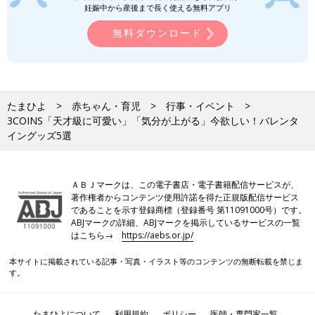
妊娠中から産後まで長く使える無料アプリ
すいものばかりです。SNSでも大人気なので、
ぜひチェックしてみてくださいね♪
今回は3COINSのバレンタイングッズをご紹介しました。どれも
無料ダウンロード
可愛すぎて、お菓子作りをしない人でも欲しくなってしまうよう
なアイテムばかりでしたよね。季節物は早々に売り切れてしまう
ことも多いので、早めのチェックをおすすめします！
(文：mayu)
たまひよ
赤ちゃん・育児
行事・イベント
●記事内の価格はすべて税込み、2025年1月時点のものです。
3COINS「天才級に可愛い」「気分が上がる」今欲しい！バレンタ
●記事内容でご紹介している投稿、リンク先は、削除される場合
イングッズ5選
があります。あらかじめご了承ください。
●記事の内容は2025年1月の情報で、現在と異なる場合がありま
す。
ＡＢＪマークは、この電子書店・電子書籍配信サービスが、
著作権者からコンテンツ使用許諾を得た正規版配信サービス
3COINS×サンリオ「ゲットできて嬉しす
であることを示す登録商標（登録番号 第11091000号）です。
ぎ！」「懐かしくて買っちゃう」超人気
ABJマークの詳細、ABJマークを掲示しているサービスの一覧
アイテム5選
はこちら→
https://aebs.or.jp/
3COINSにサンリオキャラクターとのコラボグ
ッズが登場しました！発売前から話題になって
本サイトに掲載されている記事・写真・イラスト等のコンテンツの無断転載を禁じま
おり、即完してしまったものもあるようです。
す。
SNSでも超人気のアイテムばかりなので、ぜひ
チェックしてみてくださいね♪
3COINS「色も質感も最高！」「なかな
たまひよについて
利用規約
ポリシー
医師・専門家一覧