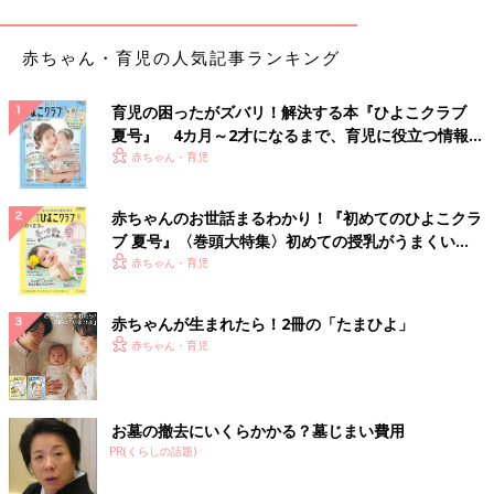
が、料理にも使えて便利そうですね。
赤ちゃん・育児の人気記事ランキング
天才級に可愛い！ハート型のプレートやギフト缶を
まとめ買い
育児の困ったがズバリ！解決する本『ひよこクラブ
夏号』 4カ月～2才になるまで、育児に役立つ情報が
いっぱい！
赤ちゃん・育児
赤ちゃんのお世話まるわかり！『初めてのひよこクラ
ブ 夏号』〈巻頭大特集〉初めての授乳がうまくい
く！ おっぱい・ミルクの基本と夏のトラブル 解決テ
赤ちゃん・育児
ク
赤ちゃんが生まれたら！2冊の「たまひよ」
赤ちゃん・育児
お墓の撤去にいくらかかる？墓じまい費用
PR(くらしの話題)