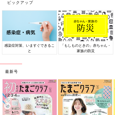
ピックアップ
ん・
日本外来小児科学会リーフレッ
六星占術 細木かおりさんの
ト検討会
相談
最新号