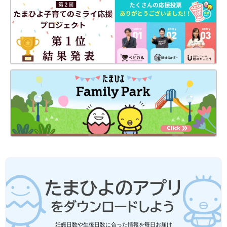
出典：Instagramアカウント「flower_sairi」
こちらはflower_sairiさんが3COINSで見つけた「充電式ハンドミ
キサー」。コードレスで使える点に惹かれて即買いしたのだと
か。2,200円商品のようですが、デザインも可愛すぎると気に入
っているよう様子♪ スピードを3段階に切り替えられるとのこと
で、機能性もバッチリですね。
3COINS×ライオン・キング「絶対に欲し
かったやつ」「可愛すぎて使えない」大
人気アイテム4選
3COINSにディズニー映画「ライオン・キン
グ」とのコラボグッズが登場！グレーや白を基
調としたおしゃれなデザインで、普段使いしや
妊娠日数や生後日数に合った情報を毎日お届け