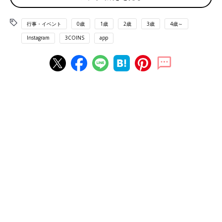
行事・イベント
0歳
1歳
2歳
3歳
4歳～
Instagram
3COINS
app
出典：Instagramアカウント「pin.home_」
pin.home_さんは
3COINS
のバレンタイングッズのなかから、こ
ちらの調理器具をチョイス。普段からよくお菓子作りをするそう
で、気分が上がるように可愛いアイテムをゲットしたとのこと♪
ステンレスバットは880円、ハートトングは550円のようです