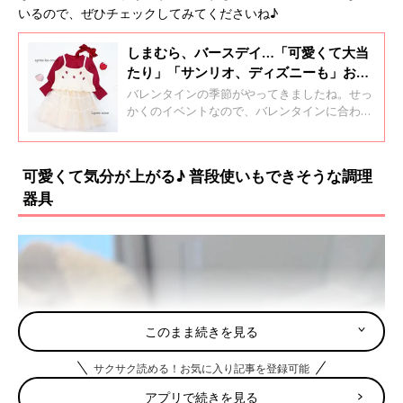
いるので、ぜひチェックしてみてくださいね♪
しまむら、バースデイ…「可愛くて大当
たり」「サンリオ、ディズニーも」おす
すめのバレンタインコーデ5選
バレンタインの季節がやってきましたね。せっ
かくのイベントなので、バレンタインに合わせ
たキッズコーデを楽しみたいですよね！そこで
今回は、バレンタインにぴったりのおすすめア
イテムをご紹介します♪
可愛くて気分が上がる♪ 普段使いもできそうな調理
器具
このまま続きを見る
サクサク読める！お気に入り記事を登録可能
アプリで続きを見る