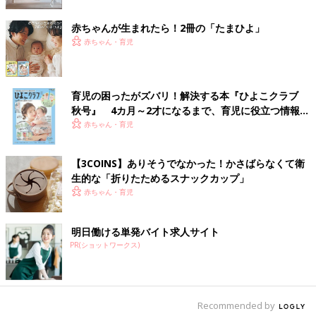
赤ちゃんが生まれたら！2冊の「たまひよ」
赤ちゃん・育児
育児の困ったがズバリ！解決する本『ひよこクラブ
秋号』 4カ月～2才になるまで、育児に役立つ情報が
いっぱい！
赤ちゃん・育児
【3COINS】ありそうでなかった！かさばらなくて衛
生的な「折りたためるスナックカップ」
赤ちゃん・育児
明日働ける単発バイト求人サイト
PR(ショットワークス)
Recommended by