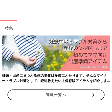
特集
出典：Instagramアカウント「____mii.17」
産後はお世話で大忙し、出産前にそろえておきたいアイテム、知
こちらは____mii.17さんが3COINSで購入した「ハート型ワッフル
ておきたいことをわかりやすく紹介！
メーカー」。生地を流し込んで3〜5分待つだけで、ハート型の可
愛いワッフルが焼けるのだとか。両面加熱で均等に焼けるとのこ
とで、お菓子作りに慣れていない人にも良さそうですね♪ こちら
は1,980円商品とのこと。
ナ
60枚入りでコスパ◎ ラッピングに大活躍の「ワック
ま
スペーパー2柄セット」
連載一覧へ