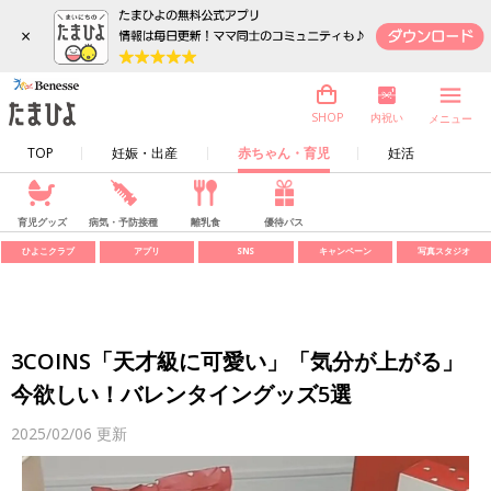
×
内祝い
SHOP
メニュー
TOP
妊娠・出産
赤ちゃん・育児
妊活
育児グッズ
病気・予防接種
離乳食
優待パス
ひよこクラブ
アプリ
SNS
キャンペーン
写真スタジオ
3COINS「天才級に可愛い」「気分が上がる」
今欲しい！バレンタイングッズ5選
2025/02/06
更新