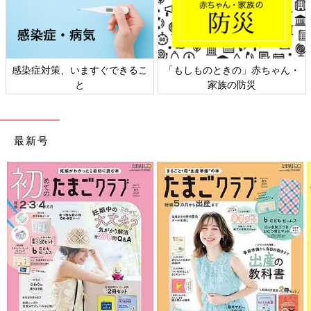
」赤ちゃん・
日本外来小児科学会リーフレッ
六星占術 細木かおり
災
ト検討会
相談
最新号