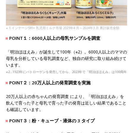
※ 1 インテージSRI+ 乳児用ミルク市場 2023年4 月～2024年3 月 累計販売金額
POINT１：6000人以上の母乳サンプルを調査
「明治ほほえみ」が誕生して100年（※2）。6000人以上のママの
母乳を分析している母乳調査など、独自の研究に取り組み続けて
います。
※2…1923年にパトローゲンを発売してから、2023年で「明治ほほえみ」は100周年
POINT２：20万人以上の発育調査を実施
20万人以上の赤ちゃんの発育調査 により、「明治ほほえみ」を
飲んで育った子と母乳で育った子の発育は近しい結果であること
も確認しています。
POINT３：粉・キューブ・液体の 3 タイプ