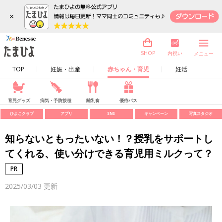
×
内祝い
SHOP
メニュー
TOP
妊娠・出産
赤ちゃん・育児
妊活
育児グッズ
病気・予防接種
離乳食
優待パス
ひよこクラブ
アプリ
SNS
キャンペーン
写真スタジオ
知らないともったいない！？授乳をサポートし
てくれる、使い分けできる育児用ミルクって？
2025/03/03
更新