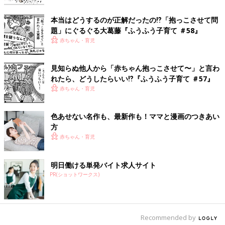
一児の父。イクメン。
わかっているようなわかっていないような父親目線の育児漫画。
本当はどうするのが正解だったの⁉︎「抱っこさせて問
共働きの妻をサポートすべく日々奮闘中！
題」にぐるぐる大葛藤『ふうふう子育て ＃58』
赤ちゃん・育児
インスタグラムはこちら：
@omutsu_oh
ツイッターはこちら：
@Omutsu_oh
見知らぬ他人から「赤ちゃん抱っこさせて〜」と言わ
れたら、どうしたらいい⁉︎『ふうふう子育て ＃57』
前の話
次の話
赤ちゃん・育児
［父親目線！育児漫
一覧
［父親目線！育児漫
画！オムツ王＃11］
画！オムツ王＃13］ダ
イクメン
ンス
色あせない名作も、最新作も！ママと漫画のつきあい
方
赤ちゃん・育児
明日働ける単発バイト求人サイト
PR(ショットワークス)
Recommended by