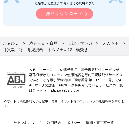
妊娠中から産後まで長く使える無料アプリ
無料ダウンロード
たまひよ
赤ちゃん・育児
日記・マンガ
オムツ王
［父親目線！育児漫画！オムツ王＃12］頭突き
ＡＢＪマークは、この電子書店・電子書籍配信サービスが、
著作権者からコンテンツ使用許諾を得た正規版配信サービス
であることを示す登録商標（登録番号 第11091000号）です。
ABJマークの詳細、ABJマークを掲示しているサービスの一覧
はこちら→
https://aebs.or.jp/
本サイトに掲載されている記事・写真・イラスト等のコンテンツの無断転載を禁じま
す。
たまひよについて
利用規約
ポリシー
医師・専門家一覧