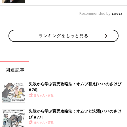
最初これが何の商品なのかわからなかったけどやっとわかった！
Recommended by
育児アイテムは奥深い。
ー連載第13回に続きます。お楽しみに！ー
ランキングをもっと見る
★
「父親目線！育児漫画！オムツ王」今までのお話はこちら
関連：
たまひよONLINE連載中の育児マンガ一覧
[オムツ王]
関連記事
失敗から学ぶ育児攻略法：オムツ替え[ハハのさけび
#76]
赤ちゃん・育児
失敗から学ぶ育児攻略法：オムツと洗濯[ハハのさけ
び #77]
赤ちゃん・育児