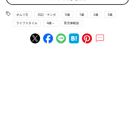
オムツ王
日記・マンガ
0歳
1歳
2歳
3歳
ライフスタイル
4歳～
育児体験談