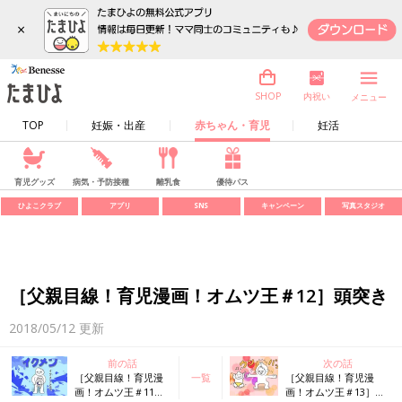
×
内祝い
SHOP
メニュー
TOP
妊娠・出産
赤ちゃん・育児
妊活
育児グッズ
病気・予防接種
離乳食
優待パス
ひよこクラブ
アプリ
SNS
キャンペーン
写真スタジオ
［父親目線！育児漫画！オムツ王＃12］頭突き
2018/05/12
更新
前の話
次の話
［父親目線！育児漫
一覧
［父親目線！育児漫
画！オムツ王＃11］
画！オムツ王＃13］ダ