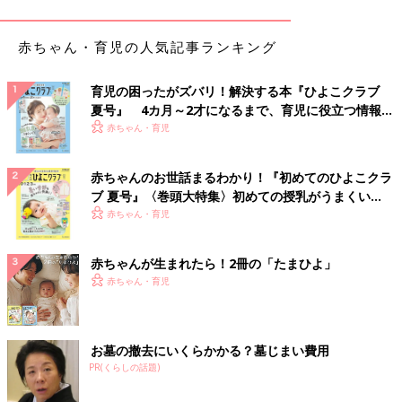
抱っこ紐デビューしました。
赤ちゃん・育児の人気記事ランキング
なぜか息子のお尻がデカすぎて入らないメーカーがありいろいろ
探した結果
育児の困ったがズバリ！解決する本『ひよこクラブ
息子が収まる抱っこひもをゲットしました！！
夏号』 4カ月～2才になるまで、育児に役立つ情報が
いっぱい！
赤ちゃん・育児
でもなぜか頭突きしてくるッ！！
赤ちゃんのお世話まるわかり！『初めてのひよこクラ
外部からの刺激にセンサーのように反応し、的確にアゴを捉え、
ブ 夏号』〈巻頭大特集〉初めての授乳がうまくい
抱っこしている人間の脳を揺らしにかかります。
く！ おっぱい・ミルクの基本と夏のトラブル 解決テ
赤ちゃん・育児
気安く撫でると抱っこしている人の脳が揺れることになります。
ク
そして月日は流れ頭突きブームは去り両サイドのベルトをハミハ
赤ちゃんが生まれたら！2冊の「たまひよ」
ミするブームが到来しました。
赤ちゃん・育児
良かった〜。
お墓の撤去にいくらかかる？墓じまい費用
けどベルトがびちょびちょッ！
PR(くらしの話題)
しかしそれをカバーするよだれカバーなるものが売っていた！！