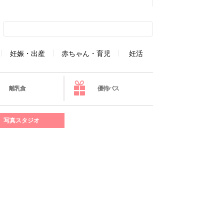
妊娠・出産
赤ちゃん・育児
妊活
離乳食
優待パス
写真スタジオ