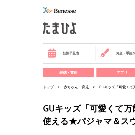
妊娠早見表
お金・手続
雑誌・書籍
アプリ
トップ
赤ちゃん・育児
GUキッズ「可愛くて
GUキッズ「可愛くて万
使える★パジャマ＆ス