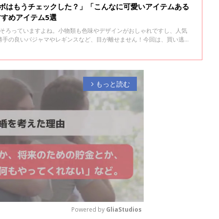
ラボはもうチェックした？」「こんなに可愛いアイテムある
すすめアイテム5選
がそろっていますよね。小物類も色味やデザインがおしゃれですし、人気
勝手の良いパジャマやレギンスなど、目が離せません！今回は、買い逃し
介します♪
もっと読む
arrow_forward_ios
Powered by 
GliaStudios