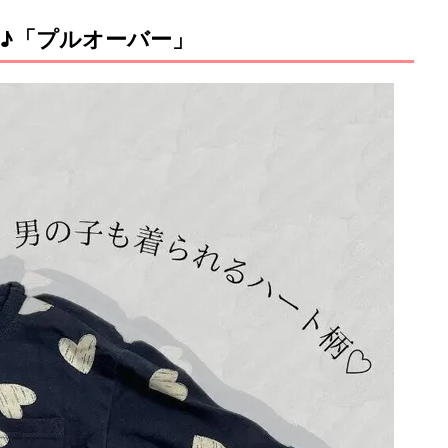
♪「プルオーバー」
M
u
t
e