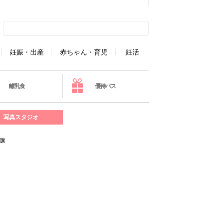
妊娠・出産
赤ちゃん・育児
妊活
離乳食
優待パス
写真スタジオ
選