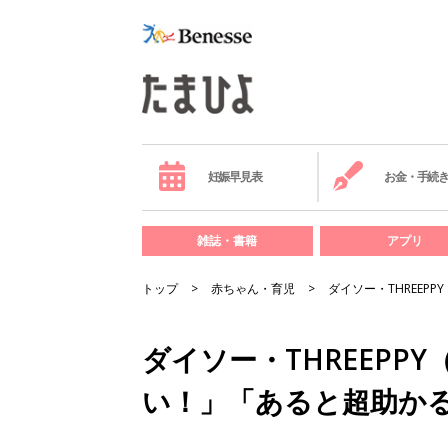
妊娠早見表
お金・手続
雑誌・書籍
アプリ
トップ
赤ちゃん・育児
ダイソー・THREE
ダイソー・THREEPP
い！」「あると超助か