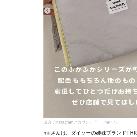
出典：Instagramアカウント「____mii.17」
miiさんは、ダイソーの姉妹ブランドTH