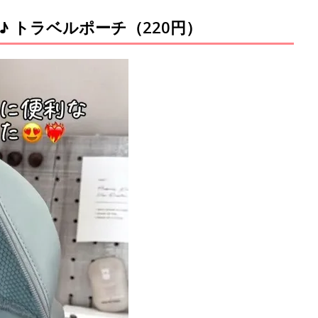
 トラベルポーチ（220円）
M
u
t
e