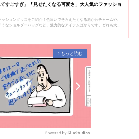
んてすごすぎ」「見せたくなる可愛さ」大人気のファッショ
ァッショングッズをご紹介！色違いでそろえたくなる激かわチャームや、
そうなショルダーバッグなど、魅力的なアイテムばかりです。どれも大人
してみてくださいね♪
もっと読む
arrow_forward_ios
Powered by 
GliaStudios