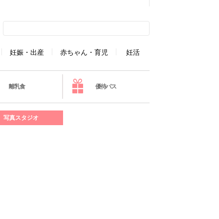
妊娠・出産
赤ちゃん・育児
妊活
離乳食
優待パス
写真スタジオ