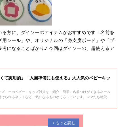
いる方に、ダイソーのアイテムがおすすめです！名前を
グ用シール」や、オリジナルの「身支度ボード」や「プ
参考になることばかり♪ 今回はダイソーの、超使えるア
愛くて実用的」「入園準備にも使える」大人気のベビーキッ
ィズニーのベビー・キッズ雑貨をご紹介！簡単に名前つけができるネーム
付けられるネットなど、気になるものがそろっています。ママたち絶賛の
ェックしてみてくださいね♪
もっと読む
arrow_forward_ios