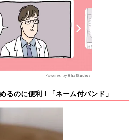
Powered by 
GliaStudios
めるのに便利！「ネーム付バンド」
M
u
t
e