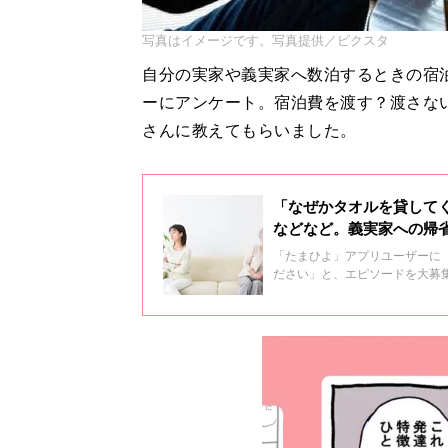
写真はイメージです。写真提供／ピクスタ
自分の実家や義実家へ数泊するときの宿
ーにアンケート。宿泊費を渡す？渡さな
さんに教えてもらいました。
「なぜかタオルを貸して
などなど。義実家への帰
「たまひよ」アプリユーザーに
ださい」と、エピソードを大募
う、戸惑い系の愚痴も届きまし
た。