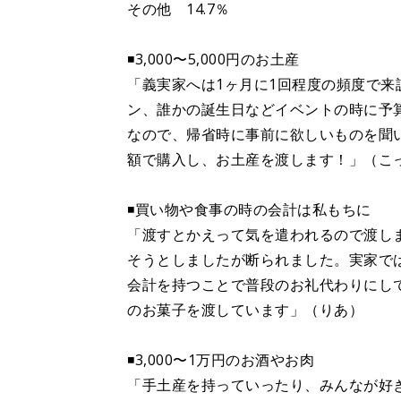
その他 14.7％
◾️3,000〜5,000円のお土産
「義実家へは1ヶ月に1回程度の頻度で
ン、誰かの誕生日などイベントの時に予算3
なので、帰省時に事前に欲しいものを聞
額で購入し、お土産を渡します！」（こ
◾️買い物や食事の時の会計は私もちに
「渡すとかえって気を遣われるので渡し
そうとしましたが断られました。実家で
会計を持つことで普段のお礼代わりにしてい
のお菓子を渡しています」（りあ）
◾️3,000〜1万円のお酒やお肉
「手土産を持っていったり、みんなが好き