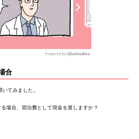
Powered by 
GliaStudios
場合
M
u
t
聞いてみました。
e
する場合、宿泊費として現金を渡しますか？