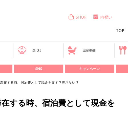
SHOP
内祝い
TOP
き
名づけ
出産準備
SNS
キャンペーン
滞在する時、宿泊費として現金を渡す？渡さない？
滞在する時、宿泊費として現金を