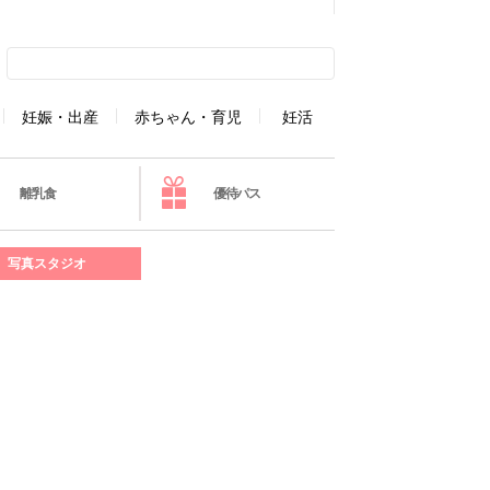
妊娠・出産
赤ちゃん・育児
妊活
離乳食
優待パス
写真スタジオ