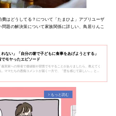
泊費はどうしてる？について「たまひよ」アプリユーザ
い問題の解決策について家族関係に詳しい、鳥居りんこ
くれない」「自分の箸で子どもに食事をあげようとする」
省でモヤったエピソード
「義実家への帰省で価値観や習慣でモヤることがありましたら、教えてく
集。ママたちの愚痴コメントが届く一方で、「壁を感じて寂しい…」とい
た。2児の母であり、子育てアドバイザーの長島ともこさんに聞きまし
もっと読む
arrow_forward_ios