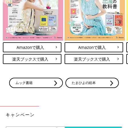
が進む!?令和の嫁事情
「たまひよ」アプリユーザーに「義実家に対し
て、やたらと『いい嫁』『いい婿』を頑張って
しまうことはありますか？」と、質問。「頑張
っていない」は半数を超え、「頑張ってしま
う」32％を上回りました。また「義実家での台
わが家では家族にお金は必要ないのですが、美味しいお土産なし
所のお手伝い」では、約80％が「基本的には台
では、家に入れてもらえません（笑）。パンは必須で、お茶菓子
所に入らない」と、回答。クールな令和の嫁事
や紅茶などなど、喜んでもらえるお土産探しは、日頃からかかせ
情が垣間見えてきました。二児の母で子育てア
Amazonで購入
Amazonで購入
ません。
ドバイザーの長島ともこさんに聞きました。
（取材・文／酒井範子、たまひよONLINE編集部）
楽天ブックスで購入
楽天ブックスで購入
※文中のコメントは「たまひよ」アプリユーザーから集めた体験
談を再編集したものです。
※調査は2025年2月実施の「まいにちのたまひよ」アプリユーザ
ムック書籍
たまひよの絵本
ーに実施ししたものです。（有効回答数156人）
※記事の内容は2025年4月の情報で、現在と異なる場合がありま
す。
鳥居りんこさん
キャンペーン