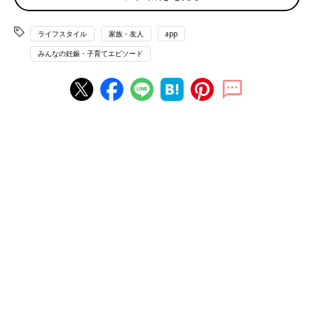
（こっちゃん）
ライフスタイル
家族・友人
app
◾️買い物や食事の時の会計は私もちに
「渡すとかえって気を遣われるので渡しません。出産で2ヶ月程
みんなの妊娠・子育てエピソード
実家に里帰りした時も、現金を渡そうとしましたが断られまし
た。実家では、一緒に買い物や食事に行ったタイミングでこちら
が会計を持つことで普段のお礼代わりにしています。義実家には
宿泊する時に1,500～3,000円程度のお菓子を渡しています」（り
あ）
◾️3,000〜1万円のお酒やお肉
「手土産を持っていったり、みんなが好きな3,000～1万円ほどの
お酒やお肉を買ったりして渡しています。現金は断られるので渡
していません」（たーこ）
◾️2万円くらい
「滞在期間にもよりますが2万くらい。帰るタイミングでお世話
になりましたと渡しています」（ゆりさん）
◾️お互いさまなので渡しません
「渡していません。手伝いをしたり、自分のところへ泊まりに来