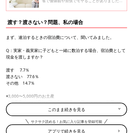
たエピソード
省で価値観や習慣でモヤることがありました
ら、教えてください」と、エピソードを大募
集。ママたちの愚痴コメントが届く一方で、
「壁を感じて寂しい…」という、戸惑い系の愚
渡す？渡さない？問題、私の場合
痴も届きました。2児の母であり、子育てアド
バイザーの長島ともこさんに聞きました。
まず、連泊するときの宿泊費について、聞いてみました。
Q：実家・義実家に子どもと一緒に数泊する場合、宿泊費として
現金を渡しますか？
渡す 7.7％
渡さない 77.6％
その他 14.7％
◾️3,000〜5,000円のお土産
「義実家へは1ヶ月に1回程度の頻度で来訪するので、毎回は持っ
ていきませんが、バレンタイン、誰かの誕生日などイベントの時
このまま続きを見る
に予算3,000～5,000円のものを持っていきます。実家は遠方なの
サクサク読める！お気に入り記事を登録可能
で、帰省時に事前に欲しいものを聞いて買っていくか、特に希望
がない時は義実家と同様の額で購入し、お土産を渡します！」
アプリで続きを見る