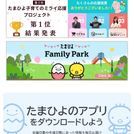
PROFILE）
作家、教育アドバイザー、介護アドバイザー。2003年、学研よ
り『偏差値30からの中学受験合格記』でデビュー。実体験に基づ
妊娠日数や生後日数に合った情報を毎日お届け