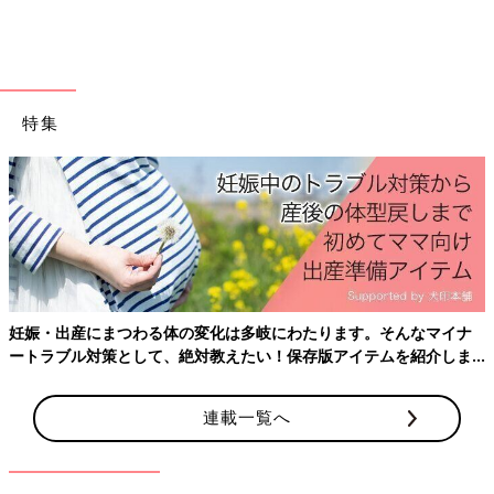
ます。
しかし、これは『我が家はこうしているよ』程度の話でありまし
て、そこに『正解』はないと思います。それぞれのお家で事情が
異なるのは当然。それこそ、ご家庭ごとのオリジナルの文化があ
特集
るので、アンケート結果の大多数がこうだから、こうしないとお
かしいということは一切ないと思います。
特に子育て中の家庭はいろいろと物入りなことも多いですから、
無理をしないってことが一番、大事。例えば、飛行機で帰省する
距離ともなれば、一家全員での大移動では交通費だけでもバカに
なりませんから、その上でホテル滞在並みの宿泊代金を支払うと
なると、その負担ははかり知れません。（もちろん、全く負担に
感じない人もいると思うので、それはその判断重視でＯＫ！）
妊娠・出産にまつわる体の変化は多岐にわたります。そんなマイナ
ートラブル対策として、絶対教えたい！保存版アイテムを紹介しま
もしその負担感で帰省が全くされないならば、じじ・ばば世代に
す。
はその方が打撃！？『滞在費なんていらないから、孫の顔を時々
は見せてね』と思うおじいちゃん、おばあちゃんは多いように感
連載一覧へ
じます。
出向く側、迎える側、双方とも経済的な負担が大きいとも思うの