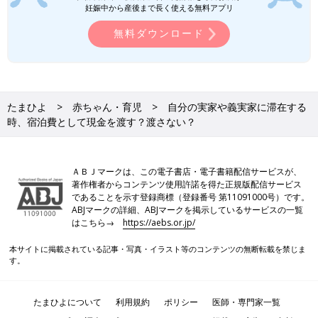
いた『中学受験シリーズ』が人気。著書に『親の介護をはじめる
妊娠中から産後まで長く使える無料アプリ
人へ 伝えておきたい１０のこと』（学研プラス）、『消化器内
無料ダウンロード
科の名医が本音で診断「お腹のトラブル」撲滅宣言！！』（双葉
社）など多数。執筆・講演活動などを通じて、子育てや受験、就
活、介護に悩む母たちを応援している。
たまひよ
赤ちゃん・育児
自分の実家や義実家に滞在する
時、宿泊費として現金を渡す？渡さない？
ＡＢＪマークは、この電子書店・電子書籍配信サービスが、
著作権者からコンテンツ使用許諾を得た正規版配信サービス
であることを示す登録商標（登録番号 第11091000号）です。
ABJマークの詳細、ABJマークを掲示しているサービスの一覧
はこちら→
https://aebs.or.jp/
本サイトに掲載されている記事・写真・イラスト等のコンテンツの無断転載を禁じま
す。
たまひよについて
利用規約
ポリシー
医師・専門家一覧