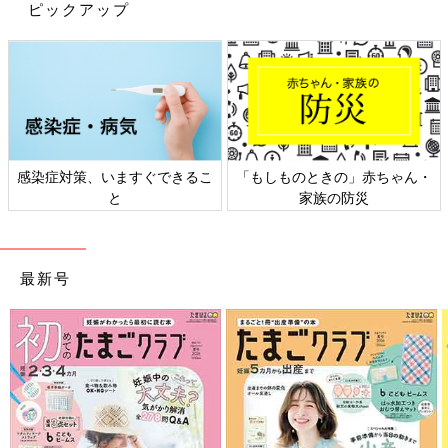
で、もし厳しい状況であれば『渡したいけど、ごめんね』的なエ
ピックアップ
クスキューズを入れて、代替策を講じるのも有り！
実際に会えないとしても、子ども世代からの『じじ・ばばのこと
も忘れてないよ』という『気遣い』ほど嬉しいものはありませ
ん。お金をかけなくても、じじばば世代を喜ばせる方法はあるよ
ってことも覚えていてくださいね。
感染症対策、いますぐできるこ
「もしものときの」赤ちゃん・
私も孫のいる年齢になって思うんですが、孫の成長はプライスレ
と
家族の防災
スな喜び。事実、本日も私は爺さん（夫）と孫の動画を見て元気
をもらっています。
滞在費を渡す・渡さない、お土産だけに留める・手ぶらで行くな
最新号
どの選択肢もすべて、そこに集う親族たちが気持ちよく過ごせる
方法を選べばいいのではないかなと思います。
要はギブ＆テイクのバランスが極端に偏らないようにするのがコ
ツ。自分なりの方法で、上手にバランスを取ってみてください
ね」（鳥居りんこさん）
“いいお嫁さん”を無理して頑張らない、
義実家の台所には入らない……クール化