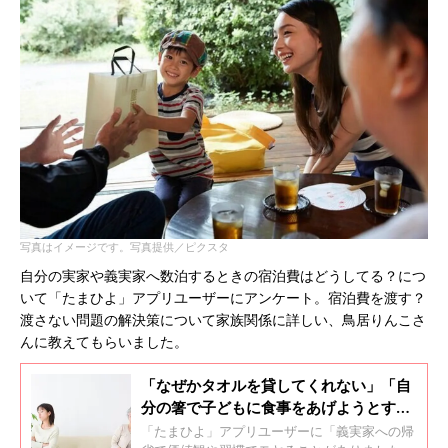
写真はイメージです。写真提供／ピクスタ
自分の実家や義実家へ数泊するときの宿泊費はどうしてる？につ
いて「たまひよ」アプリユーザーにアンケート。宿泊費を渡す？
渡さない問題の解決策について家族関係に詳しい、鳥居りんこさ
んに教えてもらいました。
「なぜかタオルを貸してくれない」「自
分の箸で子どもに食事をあげようとす
る」などなど。義実家への帰省でモヤっ
「たまひよ」アプリユーザーに「義実家への帰