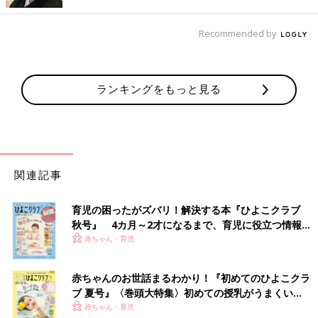
◾️里帰り1ヶ月の時は母に3万円
Recommended by
「1ヶ月ほど里帰りした時は渡しましたが、それ以外は払ってい
ません。里帰り1ヶ月は3万円を献身的にサポートしてくれた母に
ポチ袋に入れて、最後の玄関を出る時に渡しました」（はるた
ん）
ランキングをもっと見る
◾️後半のタイミングで1～2万円
「宿泊日後半に渡しています。現金はあまり多く渡すと遠慮され
るので1万～2万円渡して、あとは外食に連れていきます」
（80）
関連記事
◾️少し豪華なランチとイベントでお返し
育児の困ったがズバリ！解決する本『ひよこクラブ
「ケーキや、少し豪華なランチなど、相手が喜ぶ物を渡すように
秋号』 4カ月～2才になるまで、育児に役立つ情報が
しています。たくさんしてもらっているので、母・父の日や誕生
いっぱい！
赤ちゃん・育児
日などのイベントもかかさずにしています」（しろくま）
経済的負担が大きい場合は、『渡したいけど、ごめ
赤ちゃんのお世話まるわかり！『初めてのひよこクラ
ブ 夏号』〈巻頭大特集〉初めての授乳がうまくい
んね』的なエクスキューズを入れて、代替策を講じ
く！ おっぱい・ミルクの基本と夏のトラブル 解決テ
赤ちゃん・育児
るのも有り！