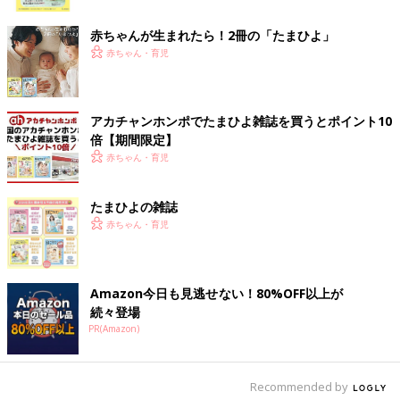
ク
赤ちゃんが生まれたら！2冊の「たまひよ」
親しき中にも礼儀あり？長期の場合や短期間のお泊まりでの親へ
赤ちゃん・育児
のお礼について、鳥居りんこさんに聞きました。
「アンケート結果を見て『うんうん、納得の数字！』と思いまし
た。8割弱が『現金は渡してないよ』ってことなんですね。
アカチャンホンポでたまひよ雑誌を買うとポイント10
倍【期間限定】
私自身も実家・義実家共に泊まらせてもらったからといって滞在
赤ちゃん・育児
費を渡した記憶もないですし、
里帰り出産
の時ですら実親に御礼
としてのお金を包んだ覚えもないんですよね。仮に渡したとして
たまひよの雑誌
も『実家の務めだから』と断られていたように思います。そのせ
赤ちゃん・育児
いか、娘のお産の際も『実家の務め』を喜んでやっていました
（笑）。
逆に親や子どもたちが遊びに来てくれた際も、滞在費としての金
Amazon今日も見逃せない！80%OFF以上が
銭の授受はないですね。
続々登場
PR(Amazon)
代わりと言っては何ですが、多くの皆さんがおっしゃるように、
例えば何かの記念日の時に親が喜ぶであろうプレゼントを渡すと
か滞在時の外食代を負担するとか、そういう感じで感謝の気持ち
Recommended by
を表してきたように思いますし、子どもたちからもそうされてい