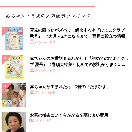
たりもするので、お互いさまです！」（toonca101）
赤ちゃん・育児の人気記事ランキング
◾️1ヶ月半の里帰りは5万円
「金額は滞在期間によりますが1ヶ月半の里帰りで5万円渡しまし
育児の困ったがズバリ！解決する本『ひよこクラブ
た。帰る日にお世話になりましたと言って渡します。早めに渡す
秋号』 4カ月～2才になるまで、育児に役立つ情報が
と、お土産として何か渡されてしまうので。現金とは別にお土産
いっぱい！
赤ちゃん・育児
として1,000円～3,000円くらいの日持ちするお菓子用意していま
す」（ちぃちゃん）
赤ちゃんのお世話まるわかり！『初めてのひよこクラ
ブ 夏号』〈巻頭大特集〉初めての授乳がうまくい
◾️3ヶ月の里帰りの時は10万円
く！ おっぱい・ミルクの基本と夏のトラブル 解決テ
赤ちゃん・育児
「数泊だったら渡していませんが、里帰りのように何ヶ月も滞在
ク
する場合は受け取ってくれるくれない関係なしに、用意して渡し
ています。祖父母宅に3ヶ月程里帰りした時は、最初に『これか
赤ちゃんが生まれたら！2冊の「たまひよ」
らお世話になります』と10万円を渡しました。また、年末年始に
赤ちゃん・育児
夫も1、2週間ほど滞在していたので、その時には菓子折りを渡し
ました」（Maria）
お墓の撤去にいくらかかる？墓じまい費用
◾️月単位は現金を渡すことも
PR(くらしの話題)
「里帰りなど月単位で泊まる時は現金を渡したが、1週間程度の
宿泊なら、手土産だけで現金は渡していません」（かぴこ）