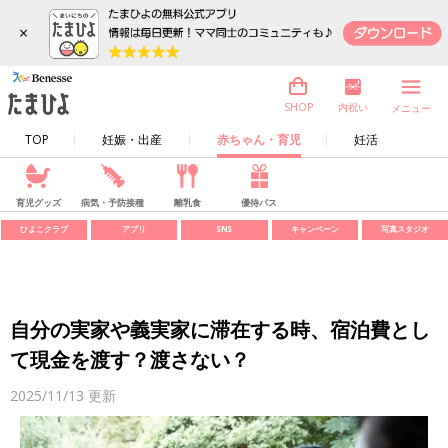
×
内祝い
SHOP
メニュー
TOP
妊娠・出産
赤ちゃん・育児
妊活
育児グッズ
病気・予防接種
離乳食
優待パス
ひよこクラブ
アプリ
SNS
キャンペーン
写真スタジオ
自分の実家や義実家に滞在する時、宿泊費とし
て現金を渡す？渡さない？
2025/11/13
更新