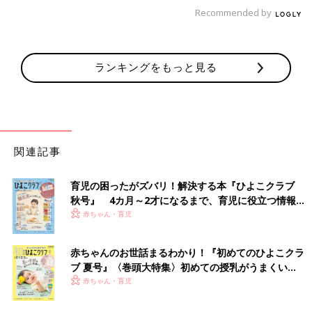
Recommended by
ランキングをもっと見る
関連記事
まだ
１才
なので、大人になったらほとんど覚えてないだろうなと
育児の困ったがズバリ！解決する本『ひよこクラブ
思いつつも、この子の中に、「節分の日はお家で豆をまいたな
秋号』 4カ月～2才になるまで、育児に役立つ情報が
ー」とか、「大晦日はうちはみんなで紅白見るんだよねー」と
いっぱい！
赤ちゃん・育児
か、
そういう記憶を残してあげたいなあと思うのです。
うまく言
えないのですが、こういうのが、子どもにとっての家族の思い出
になったりするのかなーという感覚があるんですよね。
赤ちゃんのお世話まるわかり！『初めてのひよこクラ
ブ 夏号』〈巻頭大特集〉初めての授乳がうまくい
く！ おっぱい・ミルクの基本と夏のトラブル 解決テ
赤ちゃん・育児
ク