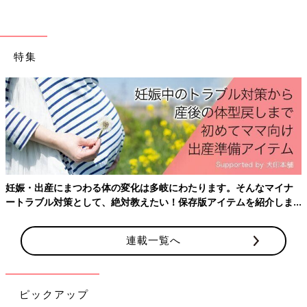
奥からオモチャを引っ張り出してきて、独特な
遊び方をしていたり、何言ってるかよくわから
ないけどおしゃべりしていたり。親の私が誘導
[わぐり]
したわけではない、子どもなりの興味を持っ
2018年4月に息子を出産した34歳。
特集
て、クリエイティブに遊んでいる様子（ハハの
Twitter
(@ninputweet)とInstagram(@haha_waguri)で、妊娠中か
さけび#32参照）を見ると、１人の人間だなあ
ら現在の育児中までのイラストを、ほぼ毎日更新しています。
という感じがします。
X（旧Twitter）「ハハのつぶやき」
Instagram「ハハのつぶやき」
※この記事は、過去にたまひよONLINEで公開されたものです。
妊娠・出産にまつわる体の変化は多岐にわたります。そんなマイナ
前の話
次の話
ートラブル対策として、絶対教えたい！保存版アイテムを紹介しま
子どもは○○の専門家
一覧
Eテレ信者になりまし
す。
だ！[ハハのさけび
た。[ハハのさけび
#41]
#43]
連載一覧へ
ピックアップ