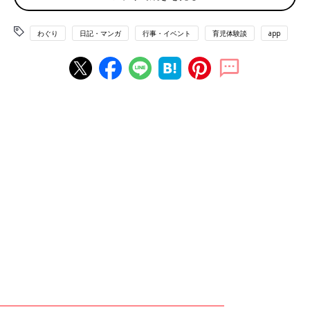
子育てってほんと、同じような毎日の繰り返しですよね〜。もち
わぐり
日記・マンガ
行事・イベント
育児体験談
app
ろん子どもは可愛いし、成長も喜ばしいのですが、なんだか同じ
ことの繰り返しのように感じて、辛い気持ちになること
も・・・。
そんな飽きっぽい私は、季節の行事にすごく救われて
います。
保育園
に通っていると、いろいろな季節のイベントが充実してい
て、とてもありがたいです。例えばひな祭りだったら、玄関にお
雛様が飾ってあって、給食に特別なメニューが出て、工作でお雛
様を作って、と盛りだくさん。子どもとも、「もうすぐひな祭り
だねー」と話したり、ひな祭りの歌を歌ったりと、自分も楽しめ
ます。