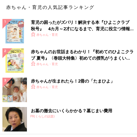
赤ちゃん・育児の人気記事ランキング
育児の困ったがズバリ！解決する本『ひよこクラブ
秋号』 4カ月～2才になるまで、育児に役立つ情報が
いっぱい！
赤ちゃん・育児
赤ちゃんのお世話まるわかり！『初めてのひよこクラ
大人になってから面倒くさくてスルーしていたイベントも、子ど
ブ 夏号』〈巻頭大特集〉初めての授乳がうまくい
もがいると、ついやってしまいます。
例えば、節分の豆まき。子
く！ おっぱい・ミルクの基本と夏のトラブル 解決テ
赤ちゃん・育児
どもが保育園で作ってきた鬼の仮面をかぶせ、豆を渡して、「鬼
ク
は〜そと、福は〜うち」。ただ豆を投げるだけなのに、真剣な様
子が、
かわいい！！！！！
そしてまた、そんなにうまく投げられ
赤ちゃんが生まれたら！2冊の「たまひよ」
ていないのを見て、来年はもっとうまく投げられるのかなーとか
赤ちゃん・育児
成長を想像して、
楽しい！！！！！
親バカだなあと思いますが、
この親バカフィルターを通すことで、全てのイベントが楽しくな
ってしまう、不思議。
お墓の撤去にいくらかかる？墓じまい費用
PR(くらしの話題)