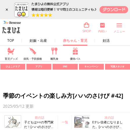
×
内祝い
SHOP
メニュー
TOP
妊娠・出産
赤ちゃん・育児
妊活
育児グッズ
病気・予防接種
離乳食
優待パス
ひよこクラブ
アプリ
SNS
キャンペーン
写真スタジオ
季節のイベントの楽しみ方[ハハのさけび #42]
2025/05/12
更新
前の話
次の話
子どもは○○の専門家
一覧
Eテレ信者になりまし
だ！[ハハのさけび
た。[ハハのさけび