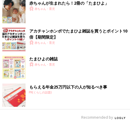
赤ちゃんが生まれたら！2冊の「たまひよ」
赤ちゃん・育児
アカチャンホンポでたまひよ雑誌を買うとポイント10
倍【期間限定】
赤ちゃん・育児
たまひよの雑誌
赤ちゃん・育児
子育てが、自分が改めて日本文化を知るきっかけになってるなー
と思います。
もらえる年金25万円以下の人が知るべき事
一緒に知って、一緒に体験して、家族の思い出を作って行こうね
PR(くらしの話題)
ーーー。
だんだん「人間」になる子ども[ハハのさ
けび #35]
Recommended by
だんだん「人間」になる子ども[ハハのさけび
#35]いつからか、ひとり遊びを始めた子ども。