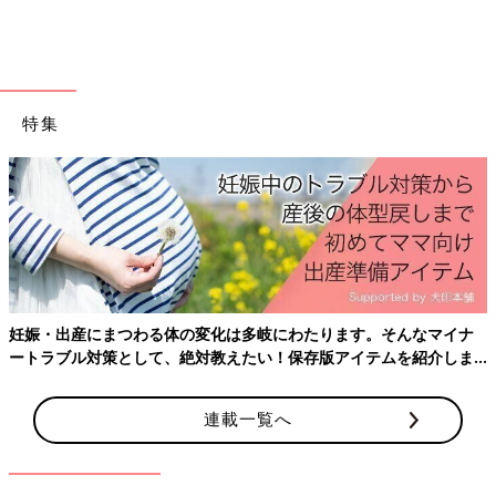
イになる特徴があります。
利用方法は簡単で、洗剤を投入し、『槽クリーン』などのコース
があれば、それを選び、ない場合は標準のコースを選択して洗濯
機を回します。
特集
基本的にどんな洗濯機でも使用できますが、酸性タイプと混ぜな
い等、注意点をよく読んで気を付けて使用してください。
また特徴的なニオイがありますので、気になる方は洗濯槽洗浄後
に再度すすぎをすることをオススメします。
②酸素系クリーナー
発泡した泡で『汚れ』を剥がして、落としてくれます。手肌に優
妊娠・出産にまつわる体の変化は多岐にわたります。そんなマイナ
しく匂いもないのが利点ですが、酸素系は塩素系に比べると汚れ
ートラブル対策として、絶対教えたい！保存版アイテムを紹介しま
落ちが弱いため、たいていの場合つけ置きが必要です。また
す。
基本的に、剥がれた汚れをすくいとることが必要なので、お掃除
途中に洗濯機のフタをあけられる縦型のみに使用が限られます。
連載一覧へ
もちろん、ドラム式でも使用できるものもありますので、説明書
をよく確認しましょう。