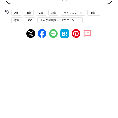
濯槽クリーナーか専用のクリーナーを使っているという結果に。
それ以外の声を中心に、頻度別に紹介します。
0歳
1歳
2歳
3歳
ライフスタイル
4歳～
月に1回程度派
家事
app
みんなの妊娠・子育てエピソード
「液体漂白剤を入れて槽洗浄モードに」（なんこ）
「槽洗浄を毎月、クリーナーは2～3ヶ月に1回しています」（パ
スファ）
2～3か月に1回程度派
「洗濯槽洗浄モードで、専用洗剤を使って掃除」（ぱなのん）
「専用の洗濯槽クリーナー」（giz）
「コストコのオキシクリーンを使う」（ktk）
半年に1回程度派
「気づいたら半年近く経ってしまっている。オキシクリーンでつ