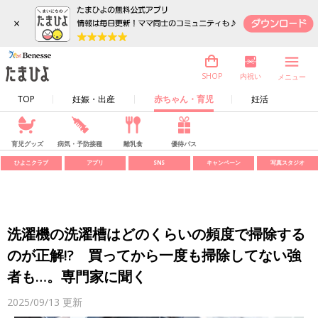
×
内祝い
SHOP
メニュー
TOP
妊娠・出産
赤ちゃん・育児
妊活
育児グッズ
病気・予防接種
離乳食
優待パス
ひよこクラブ
アプリ
SNS
キャンペーン
写真スタジオ
洗濯機の洗濯槽はどのくらいの頻度で掃除する
のが正解!? 買ってから一度も掃除してない強
者も…。専門家に聞く
2025/09/13
更新