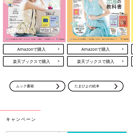
れを防止できます。
洗濯後に、洗濯機のフタを閉めたままにしておくと、カビが発生
しやすくなります。
必ず洗濯後はフタを開ける。もしくは槽乾燥等のメニューを使っ
て中を乾燥させましょう。
定期的に乾燥機能を使用するのも、カビ予防になります。
Amazonで購入
Amazonで購入
また洗濯前に、脱いだ洗濯物を洗濯槽にためておくと、それもカ
ビの要因になります。
楽天ブックスで購入
楽天ブックスで購入
脱いだ洗濯物はかご等にいれて、洗濯直前に槽内にいれましょ
う。
洗濯洗剤・柔軟剤も、多く入れすぎると洗濯槽に残り汚れの原因
ムック書籍
たまひよの絵本
になります。衣類にとってもよくないので、適量を使用しましょ
う。
汚れを防止し、汚れが出てきたら適切に手当てをする。
衣類やタオルをいつもキレイに保つためにも、洗濯槽自体をキレ
キャンペーン
イにできるとよいですね」（高橋ゆきさん）