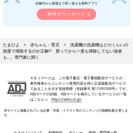
妊娠中から産後まで長く使える無料アプリ
無料ダウンロード
PROFILE）
たまひよ
赤ちゃん・育児
洗濯機の洗濯槽はどのくらいの
株式会社ベアーズの取締役副社長。家事代行サービス業界の成長
頻度で掃除するのが正解!? 買ってから一度も掃除してない強者
と発展を目指す一般社団法人全国家事代行サービス協会の会長を
も…。専門家に聞く
務める。家事研究家、日本の暮らし方研究家としても、テレビ・
雑誌などで幅広く活躍中。2015年 には世界初の家事大学設立、
学長として新たな挑戦を開始。2016年のTBSドラマ「逃げるは
ＡＢＪマークは、この電子書店・電子書籍配信サービスが、
恥だが役に立つ」、2020年の読売テレビ・日本テレビ系ドラマ
著作権者からコンテンツ使用許諾を得た正規版配信サービス
であることを示す登録商標（登録番号 第11091000号）です。
「極主夫道」でも家事監修を担当した。1男1女の母。
ABJマークの詳細、ABJマークを掲示しているサービスの一覧
はこちら→
https://aebs.or.jp/
※文中のコメントは「たまひよ」アプリユーザーから集めた体験
談を再編集したものです。
本サイトに掲載されている記事・写真・イラスト等のコンテンツの無断転載を禁じま
※この記事は「たまひよONLINE」で過去に公開されたもので
す。
す。
※調査は2023年11月実施の「まいにちのたまひよ」アプリユーザ
たまひよについて
利用規約
ポリシー
医師・専門家一覧