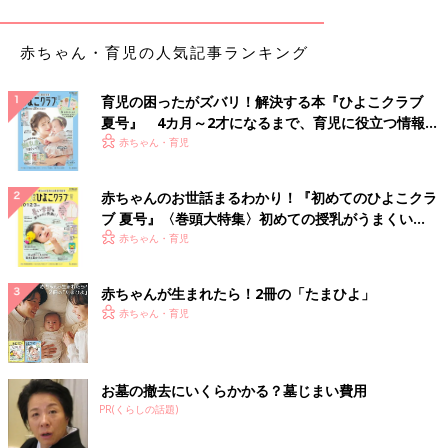
け置きして、洗濯機を回してゴミを取る」（あや）
赤ちゃん・育児の人気記事ランキング
「重曹かオキシクリーン」（おけいはん）
育児の困ったがズバリ！解決する本『ひよこクラブ
「専用洗剤。1年に1回程度業者に頼む」（ミニピロロ）
夏号』 4カ月～2才になるまで、育児に役立つ情報が
年に1回程度派
いっぱい！
赤ちゃん・育児
「東芝の洗濯槽クリーナーを使うようになってから、年1回で十
赤ちゃんのお世話まるわかり！『初めてのひよこクラ
分になった」（ねね）
ブ 夏号』〈巻頭大特集〉初めての授乳がうまくい
く！ おっぱい・ミルクの基本と夏のトラブル 解決テ
赤ちゃん・育児
「年に1回、洗濯槽洗剤を入れて掃除モードで回すのと、ドラム
ク
式なので分解してほこり取りをしています」（ぽん）
赤ちゃんが生まれたら！2冊の「たまひよ」
一度も洗ったことはない派
赤ちゃん・育児
「洗濯槽を掃除する機能の使い方が分からず、洗濯機を買い替え
たいと思ってます」（しろ）
お墓の撤去にいくらかかる？墓じまい費用
PR(くらしの話題)
「掃除の仕方を知らない」（えりたん）