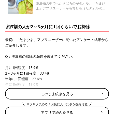
聞いたら…
洗濯物の中でもかさばるのがタオル。「たまひ
よ」アプリユーザーから寄せられたタオル洗濯
の悩みについて、家事研究家の高橋ゆきさんに
アドバイスいただきました。
約3割の人が2～3ヶ月に1回くらいでお掃除
最初に「たまひよ」アプリユーザーに聞いたアンケート結果から
ご紹介します。
Q：洗濯槽の掃除の頻度を教えてください。
月に1回程度 18.9%
2～3ヶ月に1回程度 33.4%
半年に1回程度 27.6%
年に1回程度 13.0%
一度も洗ったことはない 5.6%
このまま続きを見る
その他 1.5%
サクサク読める！お気に入り記事を登録可能
2～3ヶ月に1回程度の人が多いようですね。ちなみに、どんな洗
アプリで続きを見る
剤を使っているについても聞いてみたところ、ほとんどの人が洗