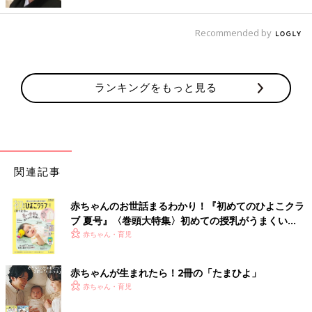
「そろそろ洗わなきゃ…と思いながらでずっときていない」（は
とちゃん）
Recommended by
その他
ランキングをもっと見る
「その他」にはもっと頻繁に洗っていたり、業者に頼んでいる人
もいました。
「2週間に1回」（ゆきママ）
「今は子どもの分を洗濯する前に、その都度洗っている」（たま
関連記事
こ）
赤ちゃんのお世話まるわかり！『初めてのひよこクラ
「洗濯槽クリーナーで。年に1回は業者に分解洗浄を頼む」
ブ 夏号』〈巻頭大特集〉初めての授乳がうまくい
（Ruri）
く！ おっぱい・ミルクの基本と夏のトラブル 解決テ
赤ちゃん・育児
ク
「ドラッグストアで洗濯槽クリーナーを買って、槽洗浄モードで
赤ちゃんが生まれたら！2冊の「たまひよ」
12時間かけてしっかり洗浄＆槽乾燥モードで水気をとばす」（ロ
赤ちゃん・育児
イ）