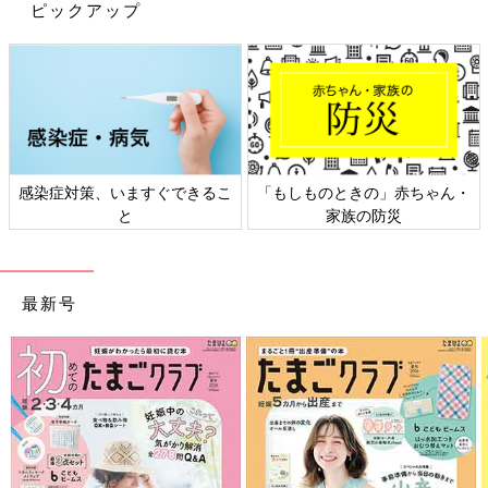
ピックアップ
③重曹
汎用性・安全性が高いことが魅力です。高い消臭効果があるの
で、カビのにおいにも有効です。
一方で、自然成分で洗浄力は弱めですので、酸素系クリーナーと
同様、つけ置きが必要です。
また、水に溶けにくいため、しっかり溶かして使用しましょう。
酸素系クリーナー同様、ドラム式洗濯機の場合には使えないケー
感染症対策、いますぐできるこ
「もしものときの」赤ちゃん・
スもありますので、事前に説明書などを確認してください。
と
家族の防災
『純正品は効果が高い』というアンケート結果もありましたが、
純正品の場合、高濃度塩素成分が配合されていて、金額は少し高
最新号
いですが、年に1回の使用で充分に効果を発揮するとしているメ
ーカーもあります。
上手く活用することでお掃除の手間を減らすこともできます。
◆洗濯槽の汚れ防止のコツ
汚れやすい場所なので、普段から以下の点を意識しておくと、汚