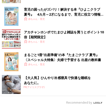
「洗濯槽は定期的なお掃除が必要な場所です」と専
育児の困ったがズバリ！解決する本『ひよこクラブ
門家
夏号』 4カ月～2才になるまで、育児に役立つ情報が
いっぱい！
赤ちゃん・育児
洗濯槽はどのくらいの頻度で、どのように掃除をするのが正解な
のでしょうか。正しい方法について、家事研究家の高橋ゆきさん
アカチャンホンポでたまひよ雑誌を買うとポイント10
に聞きました。
倍【期間限定】
赤ちゃん・育児
「洗濯槽は湿気や汚れが多く、カビの発生しやすい場所。定期的
なお掃除が欠かせません。
まるごと1冊“出産準備”の本『たまごクラブ 夏号』
お掃除の頻度は市販のクリーナーを使う場合、基本的には1〜2ヶ
〈スペシャル大特集〉夫婦で予習する 出産の教科書
月に1回が目安。洗剤の裏側等に記載がある使用頻度に従ってく
赤ちゃん・育児
ださい。
【大人気】ひんやり冷感寝具で快適な睡眠を
◆洗濯槽を掃除する洗剤（クリーナー）の種類
あなたに。
クリーナーにはいくつかの種類があります。1つずつ紹介しまし
PR(アイリスプラザ)
ょう。
①塩素系クリーナー
Recommended by
一般的なもので、汚れ落としの効果が高く、比較的短時間でキレ