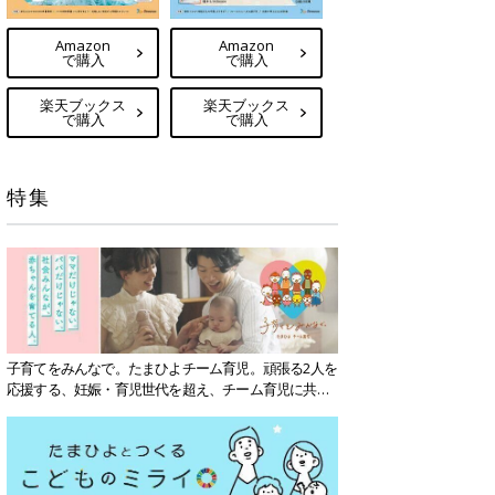
Amazon
Amazon
で購入
で購入
楽天ブックス
楽天ブックス
で購入
で購入
特集
子育てをみんなで。たまひよチーム育児。頑張る2人を
応援する、妊娠・育児世代を超え、チーム育児に共感
する社会を目指していきます。