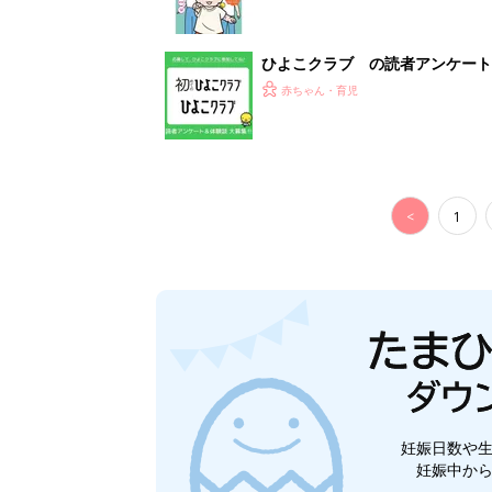
ひよこクラブ の読者アンケート
赤ちゃん・育児
<
1
妊娠日数や
妊娠中か