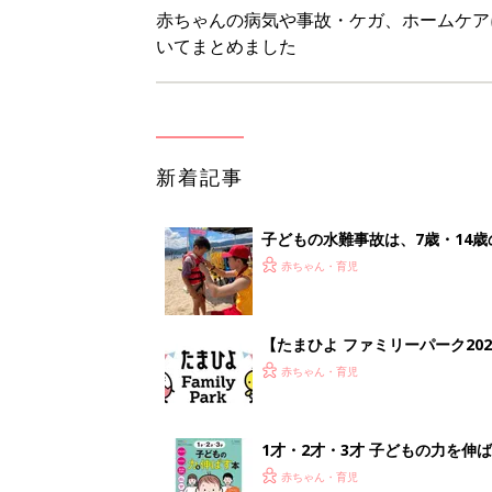
赤ちゃんの病気や事故・ケガ、ホームケア
いてまとめました
新着記事
子どもの水難事故は、7歳・14
まねく【専門家】
赤ちゃん・育児
【たまひよ ファミリーパーク20
赤ちゃん・育児
1才・2才・3才 子どもの力を伸
赤ちゃん・育児