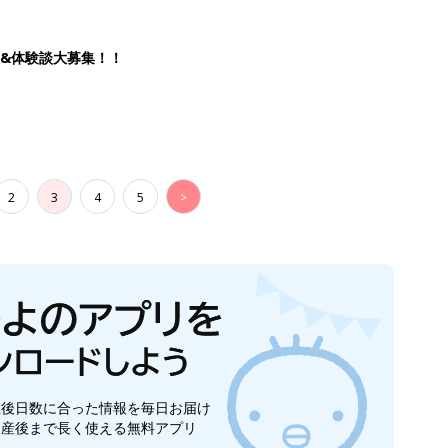
&体験談大募集！！
2
3
4
5
>
生後日数に合った情報を毎日お届け
ら産後まで長く使える無料アプリ