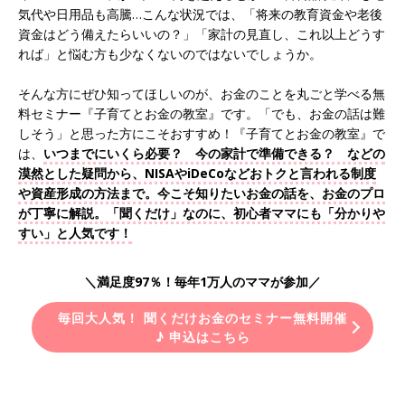
気代や日用品も高騰…こんな状況では、「将来の教育資金や老後
資金はどう備えたらいいの？」「家計の見直し、これ以上どうす
れば」と悩む方も少なくないのではないでしょうか。
そんな方にぜひ知ってほしいのが、お金のことを丸ごと学べる無
料セミナー『子育てとお金の教室』です。「でも、お金の話は難
しそう」と思った方にこそおすすめ！『子育てとお金の教室』で
は、
いつまでにいくら必要？ 今の家計で準備できる？ などの
漠然とした疑問から、NISAやiDeCoなどおトクと言われる制度
や資産形成の方法まで。今こそ知りたいお金の話を、お金のプロ
が丁寧に解説。「聞くだけ」なのに、初心者ママにも「分かりや
すい」と人気です！
＼満足度97％！毎年1万人のママが参加／
毎回大人気！ 聞くだけお金のセミナー無料開催
♪ 申込はこちら