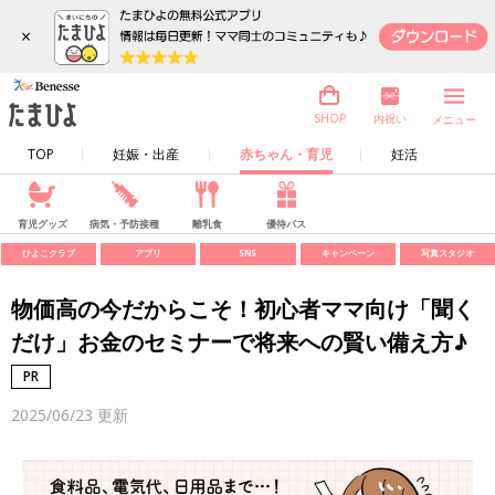
×
内祝い
SHOP
メニュー
TOP
妊娠・出産
赤ちゃん・育児
妊活
育児グッズ
病気・予防接種
離乳食
優待パス
ひよこクラブ
アプリ
SNS
キャンペーン
写真スタジオ
物価高の今だからこそ！初心者ママ向け「聞く
だけ」お金のセミナーで将来への賢い備え方♪
2025/06/23
更新