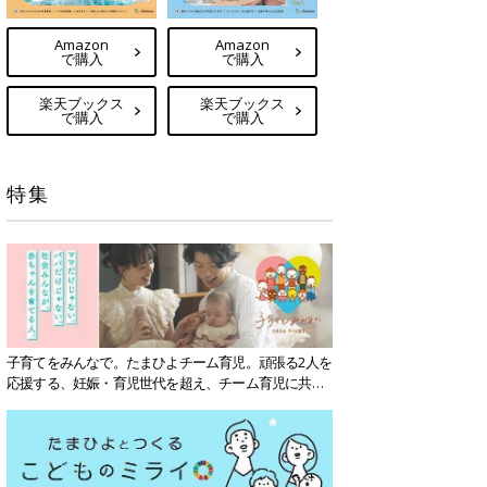
Amazon
Amazon
で購入
で購入
楽天ブックス
楽天ブックス
で購入
で購入
特集
子育てをみんなで。たまひよチーム育児。頑張る2人を
応援する、妊娠・育児世代を超え、チーム育児に共感
する社会を目指していきます。