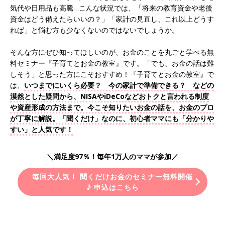
気代や日用品も高騰…こんな状況では、「将来の教育資金や老後
資金はどう備えたらいいの？」「家計の見直し、これ以上どうす
れば」と悩む方も少なくないのではないでしょうか。
そんな方にぜひ知ってほしいのが、お金のことを丸ごと学べる無
料セミナー『子育てとお金の教室』です。「でも、お金の話は難
しそう」と思った方にこそおすすめ！『子育てとお金の教室』で
は、
いつまでにいくら必要？ 今の家計で準備できる？ などの
漠然とした疑問から、NISAやiDeCoなどおトクと言われる制度
や資産形成の方法まで。今こそ知りたいお金の話を、お金のプロ
が丁寧に解説。「聞くだけ」なのに、初心者ママにも「分かりや
すい」と人気です！
＼満足度97％！毎年1万人のママが参加／
毎回大人気！ 聞くだけお金のセミナー無料開催
♪ 申込はこちら