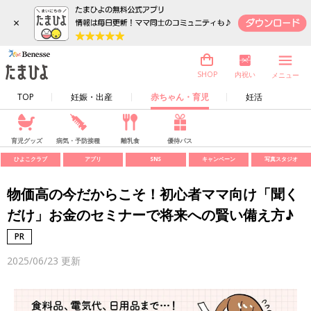
×
内祝い
SHOP
メニュー
TOP
妊娠・出産
赤ちゃん・育児
妊活
育児グッズ
病気・予防接種
離乳食
優待パス
ひよこクラブ
アプリ
SNS
キャンペーン
写真スタジオ
物価高の今だからこそ！初心者ママ向け「聞く
だけ」お金のセミナーで将来への賢い備え方♪
2025/06/23
更新