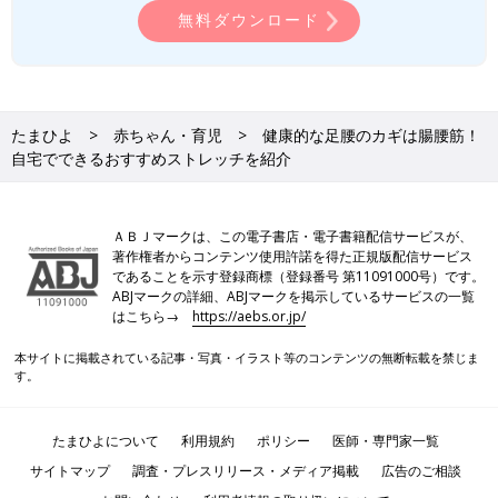
無料ダウンロード
たまひよ
赤ちゃん・育児
健康的な足腰のカギは腸腰筋！
自宅でできるおすすめストレッチを紹介
ＡＢＪマークは、この電子書店・電子書籍配信サービスが、
著作権者からコンテンツ使用許諾を得た正規版配信サービス
であることを示す登録商標（登録番号 第11091000号）です。
ABJマークの詳細、ABJマークを掲示しているサービスの一覧
はこちら→
https://aebs.or.jp/
本サイトに掲載されている記事・写真・イラスト等のコンテンツの無断転載を禁じま
す。
たまひよについて
利用規約
ポリシー
医師・専門家一覧
サイトマップ
調査・プレスリリース・メディア掲載
広告のご相談
ヨガインストラクター・ライター