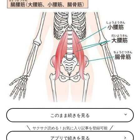
腸腰筋とは、大腰筋・腸骨筋・小腰筋の総称で、股関節や大腿部
このまま続きを見る
を動かす筋肉のことです。股関節や体幹を安定させるなどの働き
があり、正しい姿勢の維持や歩行に貢献します。
サクサク読める！お気に入り記事を登録可能
インナーマッスルである腸腰筋は深層にあるため、見た目や手触
アプリで続きを見る