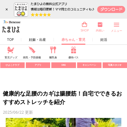
×
内祝い
SHOP
メニュー
TOP
妊娠・出産
赤ちゃん・育児
妊活
育児グッズ
病気・予防接種
離乳食
優待パス
ひよこクラブ
アプリ
SNS
キャンペーン
写真スタジオ
健康的な足腰のカギは腸腰筋！自宅でできるお
すすめストレッチを紹介
2025/06/22
更新