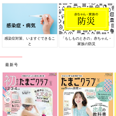
写真：高橋かなこ
感染症対策、いますぐできるこ
「もしものときの」赤ちゃん・
（1）ひざ立ちになって、両手は腰にあてる。
と
家族の防災
（2）両足を肩幅に開く。
（3）息を吸いながらゆっくり上半身を後ろに反らす。
（4）余裕があれば手でかかとをつかむ。
最新号
ポーズをキープしたまま3〜5回ほど呼吸を繰り返します。腰を反
らすというよりは脚の付け根を前に押し出すイメージです。な
お、腰痛がある人はこのストレッチは控えてください。
ストレッチの注意点