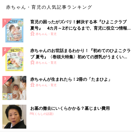
赤ちゃん・育児の人気記事ランキング
腸腰筋にアプローチすることで姿勢の改善や足腰の健康維持など
につながります。
育児の困ったがズバリ！解決する本『ひよこクラブ
姿勢を改善できる
夏号』 4カ月～2才になるまで、育児に役立つ情報が
いっぱい！
赤ちゃん・育児
腸腰筋を鍛えることで骨盤が正しい位置をキープできるようにな
り、自然なS字姿勢を維持しやすくなります。そのため、反り腰
赤ちゃんのお世話まるわかり！『初めてのひよこクラ
や猫背などの姿勢の改善につながるでしょう。これにより、腰痛
ブ 夏号』〈巻頭大特集〉初めての授乳がうまくい
や肩こりの解消にも効果が期待できます。
く！ おっぱい・ミルクの基本と夏のトラブル 解決テ
赤ちゃん・育児
ク
また、姿勢の改善は見た目の印象にも影響を与えやすいです。ぽ
赤ちゃんが生まれたら！2冊の「たまひよ」
っこりおなかなどが解消されることで見た目がスッキリしたり、
赤ちゃん・育児
「だらしない」「自信がなさそう」などの印象が薄くなり、第一
印象がよくなったりしやすくなります。
足腰の健康を維持できる
お墓の撤去にいくらかかる？墓じまい費用
PR(くらしの話題)
腸腰筋が硬いと股関節の動きが悪くなってつまづきやすくなった
り、歩行時に足腰に負担がかかったりする場合があります。その
ため、日頃から意識して動かすことで、これらの不調が軽減でき