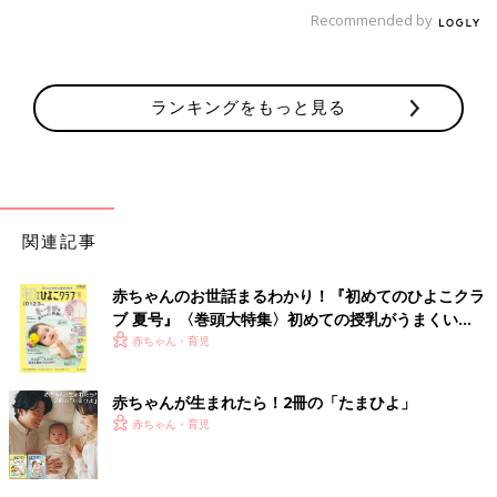
るでしょう。
Recommended by
おすすめの腸腰筋ストレッチ
ランキングをもっと見る
関連記事
赤ちゃんのお世話まるわかり！『初めてのひよこクラ
ブ 夏号』〈巻頭大特集〉初めての授乳がうまくい
く！ おっぱい・ミルクの基本と夏のトラブル 解決テ
赤ちゃん・育児
ク
赤ちゃんが生まれたら！2冊の「たまひよ」
赤ちゃん・育児
ここからは、具体的なストレッチ方法についてご紹介します。家
で手軽にできるので、ぜひチャレンジしてみてくださいね。