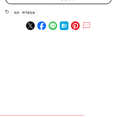
りでは感じづらいかもしれません。しかし、この腸腰筋が弱って
いると姿勢の悪化や腰痛などの原因になる可能性があるので、注
医師・専門家監修
意が必要です。また、そのなかでも姿勢の悪化は、肩こり・便秘
などの不調や、ぽっこりおなか・猫背などの見た目の変化につな
がることもあります。
腸腰筋を鍛えるメリット