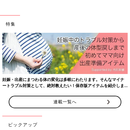
（3）息を吸いながら上半身を起こして、両手は前のひざに添え
る。
手に体重がかからないようにする。
前脚のひざがかかとより前に出ないように注意する。
特集
（4）息を吐きながら、少し重心を下げる。
（5）股関節の伸びを感じながら30秒キープする。
前のひざがかかとより前に出ると、つま先に体重が乗ってしま
い、前ももに負担がかかりやすくなるので注意しましょう。
腸腰筋ストレッチ【2】
妊娠・出産にまつわる体の変化は多岐にわたります。そんなマイナ
ートラブル対策として、絶対教えたい！保存版アイテムを紹介しま
す。
連載一覧へ
ピックアップ