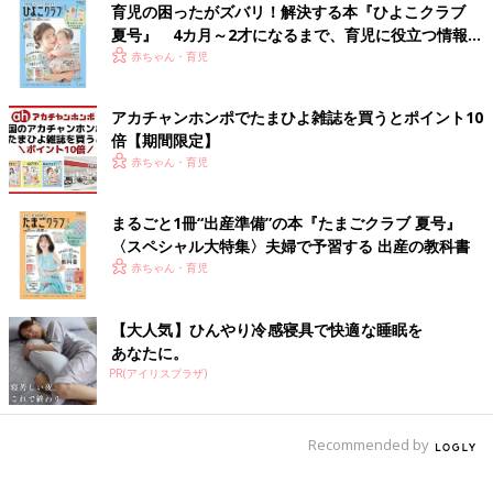
腸腰筋ストレッチ【1】
育児の困ったがズバリ！解決する本『ひよこクラブ
夏号』 4カ月～2才になるまで、育児に役立つ情報が
いっぱい！
赤ちゃん・育児
アカチャンホンポでたまひよ雑誌を買うとポイント10
倍【期間限定】
赤ちゃん・育児
まるごと1冊“出産準備”の本『たまごクラブ 夏号』
〈スペシャル大特集〉夫婦で予習する 出産の教科書
赤ちゃん・育児
【大人気】ひんやり冷感寝具で快適な睡眠を
あなたに。
PR(アイリスプラザ)
写真：高橋かなこ
（1）四つん這いになり、片足を両手の間に置く。
Recommended by
（2）後ろの脚を可能な限り後ろにずらす。（足の甲は寝かせ
る）