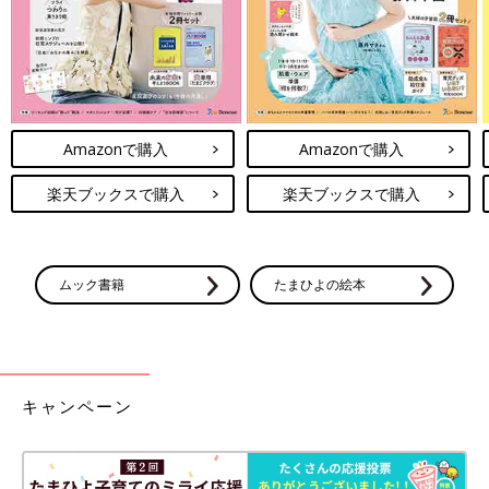
Amazonで購入
Amazonで購入
楽天ブックスで購入
楽天ブックスで購入
ストレッチを行う際は、無理をせずに正しい姿勢を意識しましょ
う。痛みを感じるほど無理に筋肉を伸ばすと、筋肉や関節を傷め
ムック書籍
たまひよの絵本
る原因になります。心地よいと感じる範囲で、ゆっくりと行うこ
とが大切です。
また、毎日継続することもポイントです。ちょっとしたスキマ時
間やお風呂上がり、就寝前など、自分が続けやすいタイミングで
キャンペーン
ストレッチを行う習慣をつけましょう。
腸腰筋ストレッチで健康なからだをキープしよう