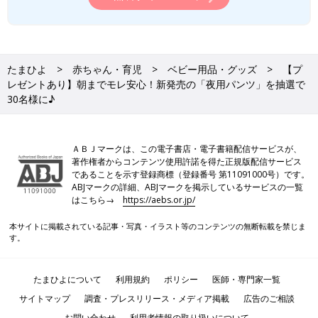
たまひよ
赤ちゃん・育児
ベビー用品・グッズ
【プ
レゼントあり】朝までモレ安心！新発売の「夜用パンツ」を抽選で
30名様に♪
ＡＢＪマークは、この電子書店・電子書籍配信サービスが、
著作権者からコンテンツ使用許諾を得た正規版配信サービス
であることを示す登録商標（登録番号 第11091000号）です。
ABJマークの詳細、ABJマークを掲示しているサービスの一覧
はこちら→
https://aebs.or.jp/
本サイトに掲載されている記事・写真・イラスト等のコンテンツの無断転載を禁じま
す。
たまひよについて
利用規約
ポリシー
医師・専門家一覧
サイトマップ
調査・プレスリリース・メディア掲載
広告のご相談
お問い合わせ
利用者情報の取り扱いについて