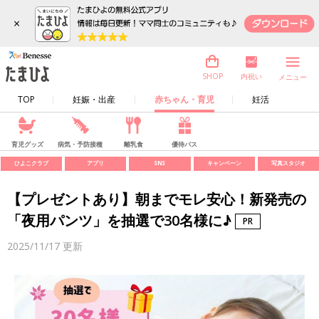
×
内祝い
SHOP
メニュー
TOP
妊娠・出産
赤ちゃん・育児
妊活
育児グッズ
病気・予防接種
離乳食
優待パス
ひよこクラブ
アプリ
SNS
キャンペーン
写真スタジオ
【プレゼントあり】朝までモレ安心！新発売の
「夜用パンツ」を抽選で30名様に♪
2025/11/17
更新