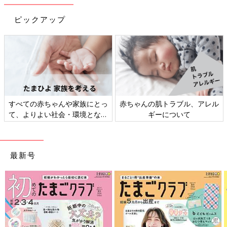
ピックアップ
出典：Instagramアカウント「uu__0902」
reikaさんは、こちらのパンツを購入。合わせやすくて大活躍す
る！と、買って良かったそうですよ。リラックス感とスタイリッ
すべての赤ちゃんや家族にとっ
赤ちゃんの肌トラブル、アレル
シュさのバランスが絶妙♪ 動きやすさとデザイン性を両立した、
て、よりよい社会・環境となる
ギーについて
優秀パンツですね。
ことをめざしてさまざまな課題
を取材し、発信していきます
どれも可愛すぎて欲しくなる！人気キャラクター
「エスターバニー」とのコラボアイテム
最新号