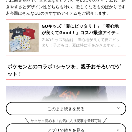
ボは限定商品で、大人気なんだとか。そのほかのアイテムも、動
きやすさとデザイン性どちらも叶い、欲しくなるものばかりです
♪ 今回はそんな
GU
のおすすめアイテムをご紹介します。
GUキッズ「夏にピッタリ！」「着心地
が良くてGood！」コスパ最強アイテム4
選
GUのキッズ商品は、着心地が良くて夏にピッ
タリ！子どもは、夏は特に汗をかきますが、サ
ラッとした素材や柔らかい肌触りなど、機能性
も良くておすすめなんです。値段もお手頃なの
で、まさにコスパ最強といっても過言ではあり
ポケモンとのコラボTシャツを、親子おそろいでゲ
ません♪ 今回はそんなGUの夏にぴったりなア
ット！
イテムをご紹介します。
このまま続きを見る
サクサク読める！お気に入り記事を登録可能
アプリで続きを見る