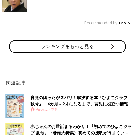
Recommended by
出典：Instagramアカウント「y.u.08.z.u」
ゆづさんは、こちらのワンピースを購入。しっとりとした素材の
ランキングをもっと見る
柔らかみのあるブラックカラーなので、コーデが重たい雰囲気に
ならず、上品に仕上がりますよね！まだ暑い時期はTシャツと合
わせ、涼しくなったらロンTと合わせるなど、長く使えるデザイ
ンなのも◎。ウエスト部分のギャザーや、抜け感のある大きめポ
ケットも可愛いですよね。
関連記事
スパンコールをついつい触りたくなる♪ うさちゃん
アイスクリームTシャツ
育児の困ったがズバリ！解決する本『ひよこクラブ
秋号』 4カ月～2才になるまで、育児に役立つ情報が
いっぱい！
赤ちゃん・育児
赤ちゃんのお世話まるわかり！『初めてのひよこクラ
ブ 夏号』〈巻頭大特集〉初めての授乳がうまくい