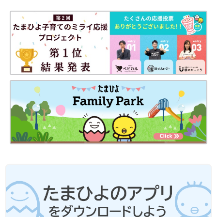
yunaさんは、人気キャラクター「エスターバニー」とのコラボ
アイテムを購入。最近はまっているそうで、発売日にゲットした
んだそう！Tシャツのほかにもキャップやバッグなど、ファンに
はたまらないラインナップ♪ 売り切れ前に手に入れたいですね。
GUキッズ「お出かけ着に最適！」「買
い足すほどお気に入り！」おすすめ夏ア
イテム5選
GUから、夏のお出かけに最適なアイテムが販
売されています。ラフに着られるTシャツや動
きやすいパンツなど、実用的かつおしゃれなも
のばかり！公園遊びなどのアクティブなシーン
にもピッタリなんです♪ 今回はそんなGUの、
ご紹介したキッズアイテムは、どれも可愛らしいものばかりでし
おすすめ夏アイテムをご紹介します。
たね！特にエスターバニーコラボ商品は期間限定なので、見つけ
たら即ゲットがおすすめ♪ Tシャツやパンツ類も、毎日の着こな
しに使えるものばかりなので、ぜひチェックしてみてください
ね。
(文・水川ちさ)
●記事内容でご紹介している投稿、リンク先は、削除される場合
があります。あらかじめご了承ください。
●記事の内容は2025年7月の情報で、現在と異なる場合がありま