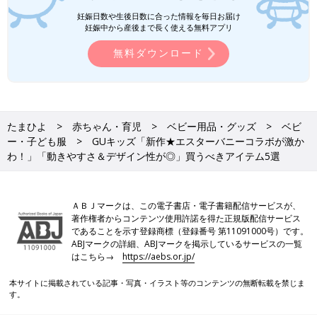
す。
妊娠日数や生後日数に合った情報を毎日お届け
妊娠中から産後まで長く使える無料アプリ
GU「新作★セサミストリートコラボが
激かわ！」「これは欲しい！」夏アイテ
無料ダウンロード
ム4選
GUの夏アイテムから目が離せません！新作の
セサミストリートコラボアイテムは大人気で、
売り切れ続出中なんだとか。なかには値下げ商
品もあり、今のうちに買いたい！というものも
♪ 今回はそんなGUの買うべき夏アイテムをご
たまひよ
赤ちゃん・育児
ベビー用品・グッズ
ベビ
紹介します。
ユニクロベビー「新作コラボパジャマに
ー・子ども服
GUキッズ「新作★エスターバニーコラボが激か
注目！」「夏の部屋着にも最適！」おす
わ！」「動きやすさ＆デザイン性が◎」買うべきアイテム5選
すめ★リラックスアイテム5選
ユニクロの新作パジャマや、コラボアイテムは
もうチェックしましたか？定期的にコラボされ
る絵本コレクションシリーズですが、今回も可
ＡＢＪマークは、この電子書店・電子書籍配信サービスが、
愛すぎる！と話題なんだとか。今回はベビーに
著作権者からコンテンツ使用許諾を得た正規版配信サービス
おすすめしたい、お部屋で快適に着られるリラ
GUの記事一覧
であることを示す登録商標（登録番号 第11091000号）です。
ックスアイテムをご紹介します。
ABJマークの詳細、ABJマークを掲示しているサービスの一覧
はこちら→
https://aebs.or.jp/
本サイトに掲載されている記事・写真・イラスト等のコンテンツの無断転載を禁じま
す。