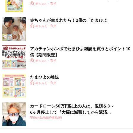
く！ おっぱい・ミルクの基本と夏のトラブル 解決テ
赤ちゃん・育児
ク
赤ちゃんが生まれたら！2冊の「たまひよ」
赤ちゃん・育児
アカチャンホンポでたまひよ雑誌を買うとポイント10
倍【期間限定】
赤ちゃん・育児
たまひよの雑誌
赤ちゃん・育児
出典：Instagramアカウント「rk.myu.akr」
カードローン50万円以上の人は、返済を3～
みぃちゃんママさんは、うさちゃんアイスクリームのデザインが
6ヶ月停止して『大幅に減額してから返済...
可愛いTシャツを購入。お子さんが毎年スパンコールのTシャツ
PR(渋谷法務総合事務所)
を欲しがるそうで、今回はこちらを選んだんだとか。そでのギャ
ザーもとってもキュート！着ると気分が上がりそうですね♪