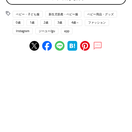
ベビー・子ども服
新生児肌着・ベビー服
ベビー用品・グッズ
0歳
1歳
2歳
3歳
4歳～
ファッション
Instagram
ジーユー/gu
app
出典：Instagramアカウント「chiyori125」
ちよりさんは、ポケモンとコラボしたTシャツをおそろいで購
入。ポケモンシリーズがかわいすぎて、ほかにも大量買いしたん
だとか！大人用に160サイズをゲットしたとのことで、いっしょ
にリンクコーデができるのは嬉しいですよね♪
TシャツもロンTも相性バッチリな、黒のワンピース