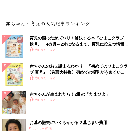
赤ちゃん・育児の人気記事ランキング
育児の困ったがズバリ！解決する本『ひよこクラブ
秋号』 4カ月～2才になるまで、育児に役立つ情報が
いっぱい！
赤ちゃん・育児
赤ちゃんのお世話まるわかり！『初めてのひよこクラ
ブ 夏号』〈巻頭大特集〉初めての授乳がうまくい
く！ おっぱい・ミルクの基本と夏のトラブル 解決テ
赤ちゃん・育児
ク
赤ちゃんが生まれたら！2冊の「たまひよ」
赤ちゃん・育児
お墓の撤去にいくらかかる？墓じまい費用
PR(くらしの話題)