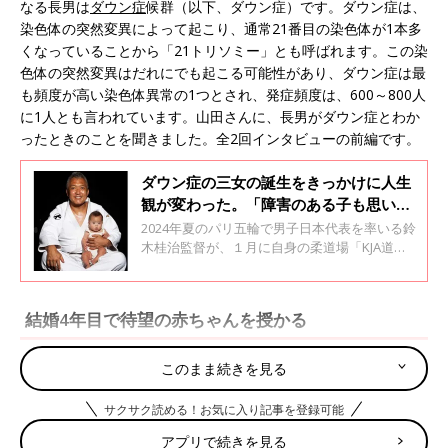
なる長男は
ダウン症
候群（以下、ダウン症）です。ダウン症は、
染色体の突然変異によって起こり、通常21番目の染色体が1本多
くなっていることから「21トリソミー」とも呼ばれます。この染
色体の突然変異はだれにでも起こる可能性があり、ダウン症は最
も頻度が高い染色体異常の1つとされ、発症頻度は、600～800人
に1人とも言われています。山田さんに、長男がダウン症とわか
ったときのことを聞きました。全2回インタビューの前編です。
ダウン症の三女の誕生をきっかけに人生
観が変わった。「障害のある子も思いき
り遊べる場所を作りたい」道場設立への
2024年夏のパリ五輪で男子日本代表を率いる鈴
思い【男子柔道日本代表監督・鈴木桂
木桂治監督が、１月に自身の柔道場「KJA道
場」をオープン。道場設立のきっかけは、22年
治】
9月に誕生した三女の稀子ちゃんがダウン症候
群と診断されたことでした。鈴木監督は、「い
結婚4年目で待望の赤ちゃんを授かる
ずれは道場を療育施設としても機能させるよう
に準備している」と話す鈴木監督に、稀子ちゃ
んの成長の様子や、道場設立の思いについて聞
このまま続きを見る
きました。
サクサク読める！お気に入り記事を登録可能
アプリで続きを見る