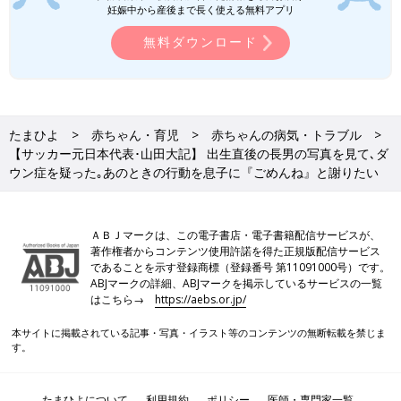
妊娠中から産後まで長く使える無料アプリ
無料ダウンロード
たまひよ
赤ちゃん・育児
赤ちゃんの病気・トラブル
【サッカー元日本代表･山田大記】 出生直後の長男の写真を見て､ダ
ウン症を疑った｡あのときの行動を息子に『ごめんね』と謝りたい
「ベビーカーで散歩中、幌で長男のことを隠すこともあった」と話す山田さん。
ＡＢＪマークは、この電子書店・電子書籍配信サービスが、
長男は、NICUに入院。退院後、出産した病院に戻り、その病院
著作権者からコンテンツ使用許諾を得た正規版配信サービス
の小児科医から染色体検査をすすめられます。
であることを示す登録商標（登録番号 第11091000号）です。
ABJマークの詳細、ABJマークを掲示しているサービスの一覧
――ダウン症と診断されたときのことについて教えてください。
はこちら→
https://aebs.or.jp/
本サイトに掲載されている記事・写真・イラスト等のコンテンツの無断転載を禁じま
山田 息子はNICU入院。生後3日目に退院して、妻が入院してい
す。
る総合病院に戻りました。私が車を運転して、妻のお母さんと息
子を乗せて総合病院に行きました。
たまひよについて
利用規約
ポリシー
医師・専門家一覧