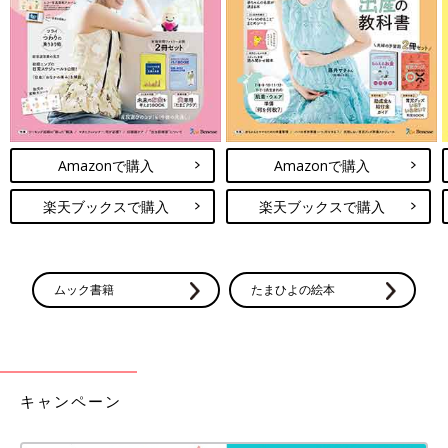
NICUに入院中の長男。
長男は、生まれてすぐにNICUがある総合病院に救急搬送されま
した。
Amazonで購入
Amazonで購入
――NICUに入院したときのことを教えてください。
楽天ブックスで購入
楽天ブックスで購入
山田 長男が救急搬送された病院に到着して私自身、検温をした
ら、37度台だったんです。風邪などの症状ではなく、あわてて興
奮していたからだと思うんですが、コロナ禍のこともあり体温が
ムック書籍
たまひよの絵本
高ければ息子と会えません。
そこで、看護師さんがNICUに入院する息子の写真を何枚か撮影
して見せてくれました。
キャンペーン
看護師さんは『かわいいですね』と言ってくれたのですが、当時
の私は『かわいい』と思えるような心の余裕はなく、『ダウン症