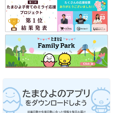
じゃないかな？』と、看護師さんが撮ってくれたデジカメの写真
を何度も何度もスクロールしながら1枚1枚確認しました。顔の向
きによってはダウン症に見えるんです。
今となっては、あのとき自分がとった行動を、息子に『ごめん
ね』と謝りたい気持ちでいっぱいです。誕生を喜ぶのではなくダ
ウン症か、そうでないかということだけを気にしていたことを反
省しています。
生後3日目で医師から染色体検査をすすめられる
妊娠日数や生後日数に合った情報を毎日お届け