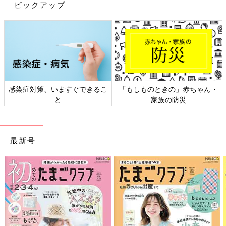
ピックアップ
ずっとダウン症のことが頭の片隅にはあったので、そのときにそ
のことがよぎり、医師に「ダウン症の疑いはないですか？」と聞
いたら、「そう見えなくもないけど･･･。まだわかりません」と
言われました。
出生時の息子の体重は、2380ｇでした。
生まれたばかりの長男の写真を見ても、ダウン症の
感染症対策、いますぐできるこ
「もしものときの」赤ちゃん・
疑いが頭から離れない
と
家族の防災
最新号