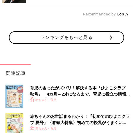
山田 以前、妻と一緒に『チョコレートドーナツ』という映画を
Recommended by
観たことがあるのですが、育児放棄をされたダウン症の男の子を
ゲイのカップルが育てるというようなストーリーでした。映画を
観終わって妻と「もし、ダウン症の赤ちゃんを授かったらどうす
る？」という話をしていて、当時、私が「赤ちゃんは、あきらめ
ランキングをもっと見る
るかも･･･」と言ったら、妻は「あきらるなんて嫌！」と言った
んです。妻にはそのころから授かった命を大切に育てていきたい
という思いがあったのだと思います。
そうしたやりとりが以前からあったので、2人の間では自然と出
生前検査の話は出ませんでした。
関連記事
帝王切開なのに、誕生を知らせる電話がなかなか来
育児の困ったがズバリ！解決する本『ひよこクラブ
ない
秋号』 4カ月～2才になるまで、育児に役立つ情報が
いっぱい！
赤ちゃん・育児
赤ちゃんのお世話まるわかり！『初めてのひよこクラ
ブ 夏号』〈巻頭大特集〉初めての授乳がうまくい
く！ おっぱい・ミルクの基本と夏のトラブル 解決テ
赤ちゃん・育児