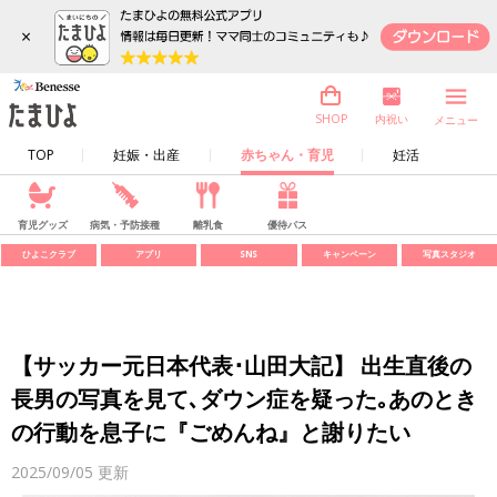
×
内祝い
SHOP
メニュー
TOP
妊娠・出産
赤ちゃん・育児
妊活
育児グッズ
病気・予防接種
離乳食
優待パス
ひよこクラブ
アプリ
SNS
キャンペーン
写真スタジオ
【サッカー元日本代表･山田大記】 出生直後の
長男の写真を見て､ダウン症を疑った｡あのとき
の行動を息子に『ごめんね』と謝りたい
2025/09/05
更新