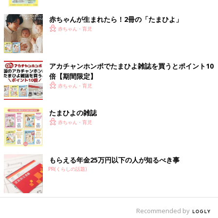
ク
赤ちゃんが生まれたら！2冊の「たまひよ」
赤ちゃん・育児
アカチャンホンポでたまひよ雑誌を買うとポイント10
倍【期間限定】
赤ちゃん・育児
たまひよの雑誌
赤ちゃん・育児
自宅ですやすや眠る長男。生後2カ月ごろ。
もらえる年金25万円以下の人が知るべき事
山田さんの妻は、産科クリニックに通っていましたが、
妊娠後期
PR(くらしの話題)
になったら総合病院に転院して、出産することになっていまし
た。
――出産のとき、山田さんは立ち会ったのでしょうか。
Recommended by