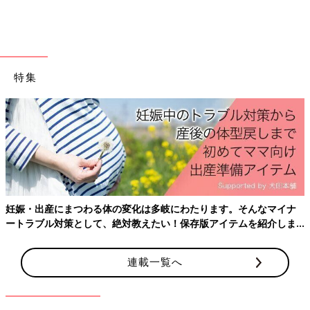
山田 長男が誕生したのは、2020年6月です。コロナ禍だったの
で
立ち会い出産
はできませんでした。逆子とわかり、妊娠38週で
帝王切開をする予定でしたが、予定日の3日前に破水したような
様子があり病院に行ったのですが、一度、帰宅することに。帝王
切開予定日の前日の午前中に、また破水したような様子があり、
特集
再び病院に行くと、そのまま入院して、午後に帝王切開すること
になりました。私は、赤ちゃんが生まれるまで自宅で待機するこ
とになりました。
医師の説明では「手術が始まってから、赤ちゃんが生まれるまで
は10分程度です。産まれたら連絡します」とのこと。妻から「こ
れから手術室に行くから」と電話があったので、しばらくしたら
「産まれました」と電話が来ると思って、待っていたんです。で
妊娠・出産にまつわる体の変化は多岐にわたります。そんなマイナ
も、なかなか電話がかかってきません。
ートラブル対策として、絶対教えたい！保存版アイテムを紹介しま
す。
1時間以上待って、やっと病院から電話があったのですが、医師
から「赤ちゃんの呼吸が不安定なためNICU（新生児集中治療
連載一覧へ
室）がある総合病院に救急搬送します。一過性の多呼吸症候群だ
と思います。お父さんも、今からそちらの病院に行ってくださ
い」と言われました。