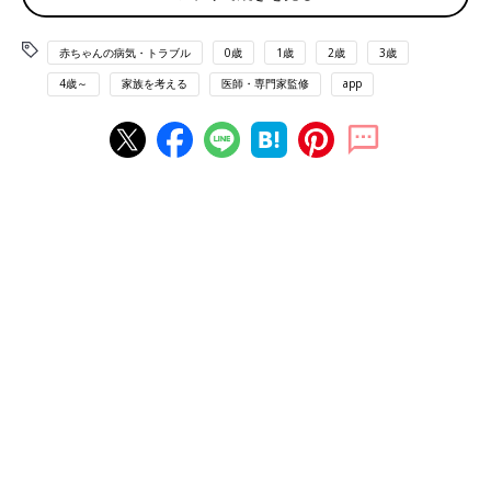
赤ちゃんの病気・トラブル
0歳
1歳
2歳
3歳
4歳～
家族を考える
医師・専門家監修
app
生まれた直後の長男の様子。長男は、呼吸の状態が悪く、生まれてすぐにNICUに
入院。コロナ禍で面会ができず、写真は看護師さんが撮影してくれたもの。
山田大記さんは、2016年6月に結婚。当時はドイツのチームに所
属していてドイツで暮らしていましたが、日本に戻ったあと、結
婚から4年目に、待望の赤ちゃんを授かりました。
――妊娠がわかったときのことを教えてください。
山田さん（以下敬称略） 結婚してずっと子どもがほしかったの