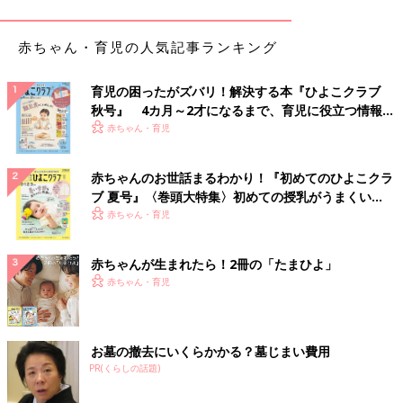
ですが、なかなか授からなくて･･･。そのため妊娠がわかったと
きは、本当にうれしかったです。
赤ちゃん・育児の人気記事ランキング
体調の変化を感じた妻が「ちょっと検査してくる」と妊娠検査薬
を持ってトイレに行った後、泣きながら出てきたので、「あ、赤
育児の困ったがズバリ！解決する本『ひよこクラブ
ちゃんできたんだ」とすぐにわかりました。妻の涙は、うれし泣
秋号』 4カ月～2才になるまで、育児に役立つ情報が
きでした。
いっぱい！
赤ちゃん・育児
――長男のダウン症がわかったときのことを教えてください。
赤ちゃんのお世話まるわかり！『初めてのひよこクラ
山田 最初に気になることを言われたのは、
妊娠中期
のころの妊
ブ 夏号』〈巻頭大特集〉初めての授乳がうまくい
婦健診です。私も時間があるときは、妊婦健診に立ち会っていた
く！ おっぱい・ミルクの基本と夏のトラブル 解決テ
赤ちゃん・育児
ク
のですが、私が同席しているときに医師が、エコー検査をしなが
ら「少し手足が短い」と言うんです。私が「それは何かの病気で
赤ちゃんが生まれたら！2冊の「たまひよ」
すか？」と聞くと、医師には「手足が短いとダウン症が疑われる
赤ちゃん・育児
けれど、ほかに気になるところはないから･･･」と言われまし
た。
なんとなく、その言葉が引っかかってはいました。
お墓の撤去にいくらかかる？墓じまい費用
PR(くらしの話題)
――おなかの赤ちゃんに生まれつきの病気がないか調べる、出生
前検査は考えましたか。