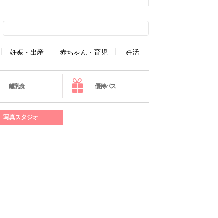
妊娠・出産
赤ちゃん・育児
妊活
離乳食
優待パス
写真スタジオ