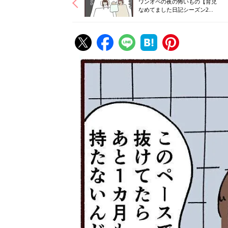
ワンオペの夜の怖いもの【育児
なめてました日記シーズン2
#71】