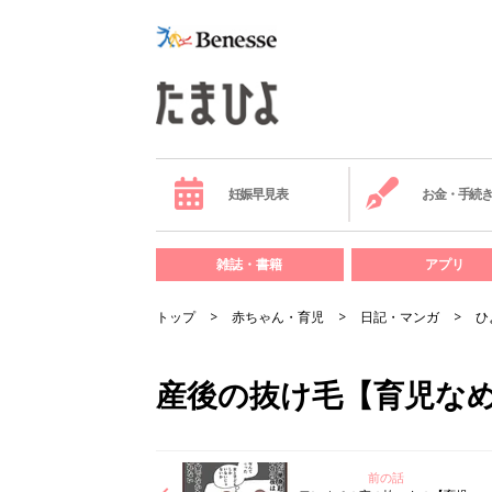
妊娠早見表
お金・手続
雑誌・書籍
アプリ
トップ
赤ちゃん・育児
日記・マンガ
ひ
産後の抜け毛【育児なめ
前の話