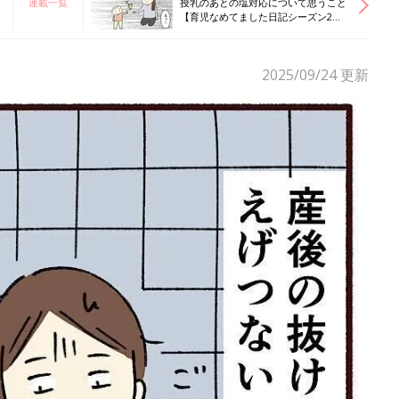
連載一覧
授乳のあとの塩対応について思うこと
【育児なめてました日記シーズン2
#73】
2025/09/24
更新