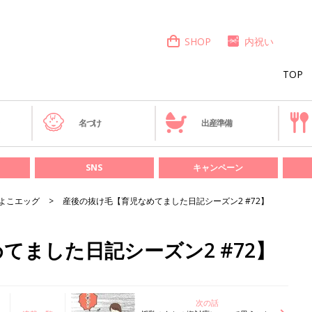
SHOP
内祝い
TOP
き
名づけ
出産準備
SNS
キャンペーン
よこエッグ
産後の抜け毛【育児なめてました日記シーズン2 #72】
てました日記シーズン2 #72】
次の話