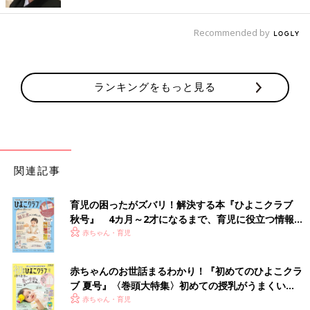
Recommended by
ランキングをもっと見る
関連記事
育児の困ったがズバリ！解決する本『ひよこクラブ
出典：Instagramアカウント「haruna_huku02」
秋号』 4カ月～2才になるまで、育児に役立つ情報が
はるなさんは、左側のドライアクティブショーツを購入。キレイ
いっぱい！
赤ちゃん・育児
な色味のパープルで、とっても爽やかですよね。素材感もサラッ
としており、はき心地良さそう♪ 公園遊びやお出かけなど、幅広
赤ちゃんのお世話まるわかり！『初めてのひよこクラ
いシーンで役立つパンツですね！
ブ 夏号』〈巻頭大特集〉初めての授乳がうまくい
く！ おっぱい・ミルクの基本と夏のトラブル 解決テ
赤ちゃん・育児
胸元のポッチャマが可愛い！「グラフィックT」