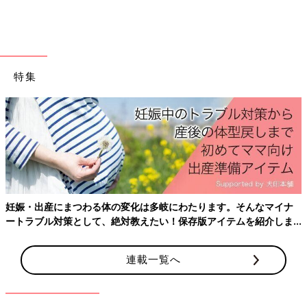
特集
出典：Instagramアカウント「mmiiikkkiiiii」
MIKIさんは、ポケモンとのコラボTシャツを購入。色味がとって
もきれいで、胸元にあるポッチャマのプリントがなんとも可愛ら
しいですよね。かたちがシンプルなので、どんなボトムスとも合
いそう！素敵な淡色コーデですよね♪
各590円と安くゲットできてラッキー！「サマナル
妊娠・出産にまつわる体の変化は多岐にわたります。そんなマイナ
パンツ」
ートラブル対策として、絶対教えたい！保存版アイテムを紹介しま
す。
連載一覧へ