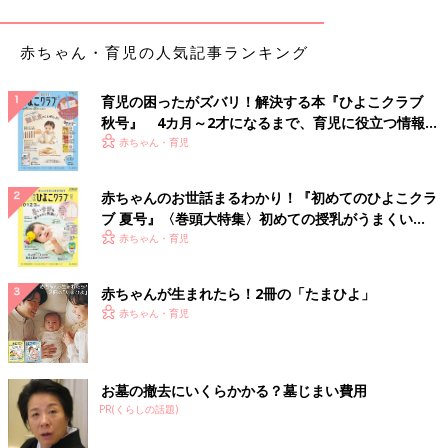
着てみたんだそう。各990円とお買い得価格だったんだとか！3
人ともとってもお似合いですよね♪
赤ちゃん・育児の人気記事ランキング
パープルカラーが爽やか！「ドライアクティブショ
育児の困ったがズバリ！解決する本『ひよこクラブ
ーツ」
秋号』 4カ月～2才になるまで、育児に役立つ情報が
いっぱい！
赤ちゃん・育児
赤ちゃんのお世話まるわかり！『初めてのひよこクラ
ブ 夏号』〈巻頭大特集〉初めての授乳がうまくい
く！ おっぱい・ミルクの基本と夏のトラブル 解決テ
赤ちゃん・育児
ク
赤ちゃんが生まれたら！2冊の「たまひよ」
赤ちゃん・育児
お墓の撤去にいくらかかる？墓じまい費用
PR(くらしの話題)