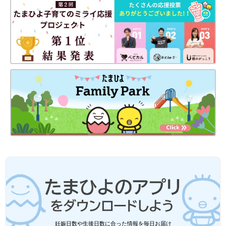
出典：Instagramアカウント「ma2man2」
ma2ma2さんは、シャツとビスチェのセットを購入。なんと590
円とかなりお安くなっていたんだとか！黒のほかに黄色と白もゲ
ットしたそうで、ヘビロテ中とのこと。姉妹でヘソ出しブームの
ようで、とってもお気に入りなんだとか。シャツもビスチェもそ
れぞれ着回しできて便利ですよね♪
GUキッズ「夏にピッタリ！」「着心地
が良くてGood！」コスパ最強アイテム4
選
GUのキッズ商品は、着心地が良くて夏にピッ
タリ！子どもは、夏は特に汗をかきますが、サ
ラッとした素材や柔らかい肌触りなど、機能性
も良くておすすめなんです。値段もお手頃なの
で、まさにコスパ最強といっても過言ではあり
ご紹介したアイテムは、どれも可愛らしいものばかりでしたね。
ません♪ 今回はそんなGUの夏にぴったりなア
まだまだ暑いので、半袖Tシャツや薄手のパンツは使えますし、
イテムをご紹介します。
お安くなっているものは早めにゲットするのがおすすめ！気にな
る商品があれば、ぜひチェックしてみてください♪
(文・水川ちさ)
妊娠日数や生後日数に合った情報を毎日お届け