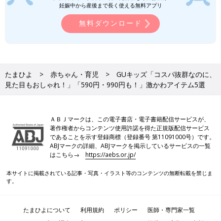
妊娠中から産後まで長く使える無料アプリ
●記事内容でご紹介している投稿、リンク先は、削除される場合
無料ダウンロード
があります。あらかじめご了承ください。
●記事の内容は2025年8月の情報で、現在と異なる場合がありま
す。
●記事内の価格はすべて税込み、2025年8月時点のものです。
たまひよ
赤ちゃん・育児
GUキッズ「コスパ抜群なのに、
GUキッズ「お出かけ着に最適！」「買
見た目もおしゃれ！」「590円・990円も！」激かわアイテム5選
い足すほどお気に入り！」おすすめ夏ア
イテム5選
GUから、夏のお出かけに最適なアイテムが販
売されています。ラフに着られるTシャツや動
きやすいパンツなど、実用的かつおしゃれなも
ＡＢＪマークは、この電子書店・電子書籍配信サービスが、
著作権者からコンテンツ使用許諾を得た正規版配信サービス
のばかり！公園遊びなどのアクティブなシーン
であることを示す登録商標（登録番号 第11091000号）です。
にもピッタリなんです♪ 今回はそんなGUの、
ABJマークの詳細、ABJマークを掲示しているサービスの一覧
おすすめ夏アイテムをご紹介します。
ユニクロキッズ「サラッとした生地感が
はこちら→
https://aebs.or.jp/
イイ！」「肌触りもGood！」超おすす
め★Tシャツ4選
ユニクロのキッズTシャツは、デザインが可愛
本サイトに掲載されている記事・写真・イラスト等のコンテンツの無断転載を禁じま
くて機能性も良いと評判です！一枚でラクに着
す。
られるので、暑い日も大活躍ですし、エアリズ
ム素材だと乾きやすくて助かるとママたちの間
でも話題なんだとか。今回はそんなユニクロ
たまひよについて
利用規約
ポリシー
医師・専門家一覧
GUの記事一覧
の、おすすめキッズTシャツをご紹介します。