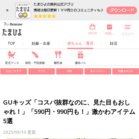
×
内祝い
SHOP
メニュー
TOP
妊娠・出産
赤ちゃん・育児
妊活
育児グッズ
病気・予防接種
離乳食
優待パス
ひよこクラブ
アプリ
SNS
キャンペーン
写真スタジオ
GUキッズ「コスパ抜群なのに、見た目もおし
ゃれ！」「590円・990円も！」激かわアイテム
5選
2025/09/10
更新