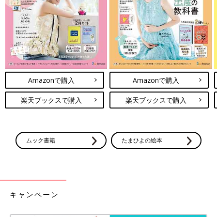
pyon and goroさんは、
保育園
用にこちらのサマナルパンツを購
入。なんと各590円と、安くゲットできたんだそう♪ 値下げ商品
を見つけられてラッキー！と大喜びの様子。柔らかい色味と、ゆ
ったりしたフォルムが絶妙ですよね。
590円とお買い得に！シャツとビスチェのセットが
激かわ
Amazonで購入
Amazonで購入
楽天ブックスで購入
楽天ブックスで購入
ムック書籍
たまひよの絵本
キャンペーン