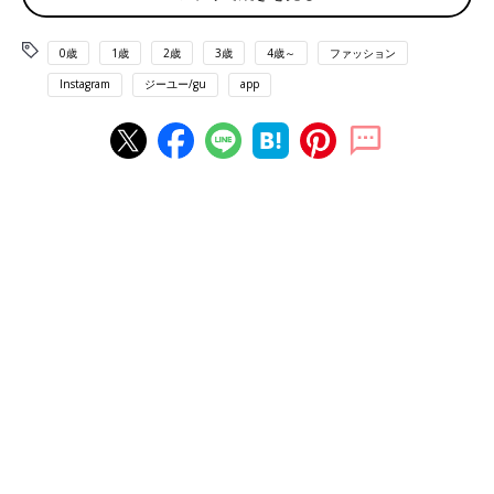
0歳
1歳
2歳
3歳
4歳～
ファッション
Instagram
ジーユー/gu
app
出典：Instagramアカウント「juree___1125」
こちらは、リボンのシャーリングデザインが可愛いトップスで
す。juree___1125さんは160サイズをゲットし、親子おそろいで