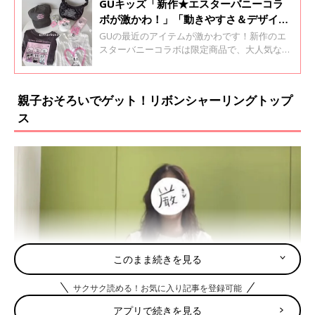
GUキッズ「新作★エスターバニーコラ
ボが激かわ！」「動きやすさ＆デザイン
性が◎」買うべきアイテム5選
GUの最近のアイテムが激かわです！新作のエ
スターバニーコラボは限定商品で、大人気なん
だとか。そのほかのアイテムも、動きやすさと
デザイン性どちらも叶い、欲しくなるものばか
りです♪ 今回はそんなGUのおすすめアイテム
親子おそろいでゲット！リボンシャーリングトップ
をご紹介します。
ス
このまま続きを見る
サクサク読める！お気に入り記事を登録可能
アプリで続きを見る