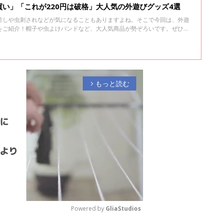
い」「これが220円は破格」大人気の外遊びグッズ4選
差しや虫刺されなどが気になることもありますよね。そこで今回は、外遊
をご紹介！帽子や虫よけバンドなど、大人気商品が勢ぞろいです。ぜひチ
もっと読む
arrow_forward_ios
Powered by 
GliaStudios