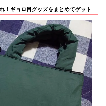
れ！ギョロ目グッズをまとめてゲット
M
u
t
e