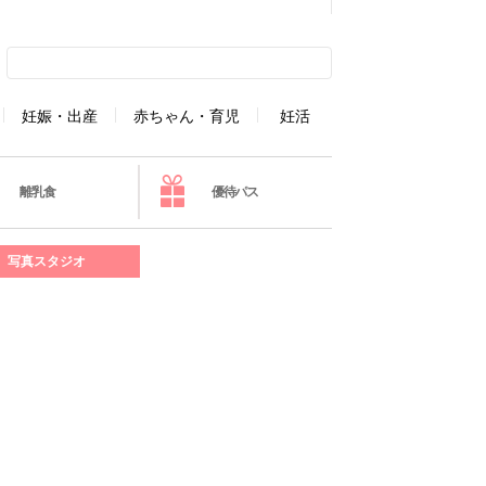
妊娠・出産
赤ちゃん・育児
妊活
離乳食
優待パス
写真スタジオ