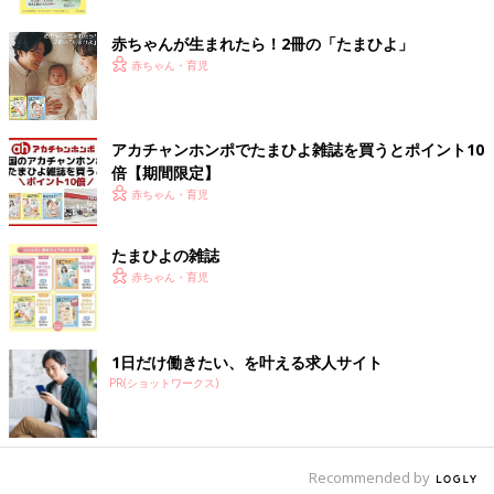
ク
赤ちゃんが生まれたら！2冊の「たまひよ」
赤ちゃん・育児
アカチャンホンポでたまひよ雑誌を買うとポイント10
倍【期間限定】
赤ちゃん・育児
出典：Instagramアカウント「maachan2002」
maachan2002さんがダイソーで購入したのは、パステルカラー
が目をひく「立体トートバッグ（ギョロ目）」。 メッシュ素材
たまひよの雑誌
なので、軽くて持ちやすそう。330円商品のようですが、マチや
赤ちゃん・育児
ファスナーも付いていて実用的ですよね◎
ナスカン付きで便利！小さめサイズの「マルチケー
1日だけ働きたい、を叶える求人サイト
ス（ギョロ目）」
PR(ショットワークス)
Recommended by