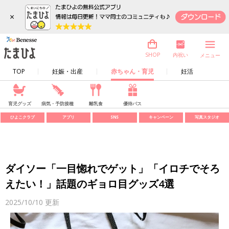
×
内祝い
SHOP
メニュー
TOP
妊娠・出産
赤ちゃん・育児
妊活
育児グッズ
病気・予防接種
離乳食
優待パス
ひよこクラブ
アプリ
SNS
キャンペーン
写真スタジオ
ダイソー「一目惚れでゲット」「イロチでそろ
えたい！」話題のギョロ目グッズ4選
2025/10/10
更新