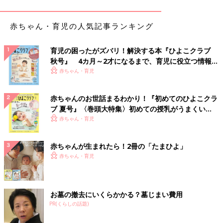
赤ちゃん・育児の人気記事ランキング
育児の困ったがズバリ！解決する本『ひよこクラブ
秋号』 4カ月～2才になるまで、育児に役立つ情報が
いっぱい！
赤ちゃん・育児
赤ちゃんのお世話まるわかり！『初めてのひよこクラ
ブ 夏号』〈巻頭大特集〉初めての授乳がうまくい
く！ おっぱい・ミルクの基本と夏のトラブル 解決テ
赤ちゃん・育児
ク
赤ちゃんが生まれたら！2冊の「たまひよ」
赤ちゃん・育児
お墓の撤去にいくらかかる？墓じまい費用
PR(くらしの話題)
出典：Instagramアカウント「mannmaru_ko」