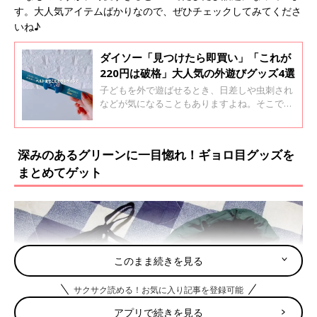
す。大人気アイテムばかりなので、ぜひチェックしてみてくださ
いね♪
ダイソー「見つけたら即買い」「これが
220円は破格」大人気の外遊びグッズ4選
子どもを外で遊ばせるとき、日差しや虫刺され
などが気になることもありますよね。そこで今
回は、外遊びに役立つダイソーのアイテムをご
紹介！帽子や虫よけバンドなど、大人気商品が
勢ぞろいです。ぜひチェックしてみてください
深みのあるグリーンに一目惚れ！ギョロ目グッズを
ね♪
まとめてゲット
このまま続きを見る
サクサク読める！お気に入り記事を登録可能
アプリで続きを見る