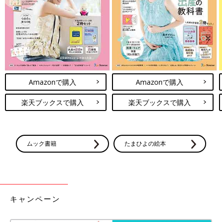
【ダイソー】一家に一個あって損なし！
防災にも育児にも使える便利グッズが優
秀すぎる
夏の楽しみといえば水遊び。存分に楽しんだあ
と、避けて通れないのが濡れものの後片付けで
す。 タオルや水着、濡れた洋服などを持ち帰る
とき、しっかり絞ったつもりでも、まだまだ水
がポタポタ。 ビニール袋に入れても水が漏れた
Amazonで購入
Amazonで購入
り、車内などにしばらく置かれていたものは不
セリア、ダイソー｜すっきり片付けまた
衛生になりがちで、「触るのもちょっとためら
来年！整理収納アドバイザーもおすすめ
楽天ブックスで購入
楽天ブックスで購入
う…」なんて経験ありませんか？ そんな時に大
の夏物収納グッズ4選
暑い夏に活躍した扇風機や冷却グッズ、子ども
活躍する「ウォッシュバッグ」をご紹介しま
のプールグッズなど、夏にしか使わないアイテ
す。
ムがたくさんありますね。しっかりお手入れし
て収納することで、また来年も気持ちよく使う
ムック書籍
たまひよの絵本
ことができます。そこで今回は、夏物の収納に
100均/100円の記事一覧
便利なアイテムをご紹介します。整理収納アド
バイザーがおすすめポイントや収納のコツも紹
介しているので、ぜひ参考にしてみてください
ね！
キャンペーン