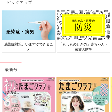
ピックアップ
さなのだそう。ナスカン付きで引っかけられるので、ミニバッグ
やスマホショルダーなどと一緒に使うと便利そうですね♪
ダイソー「バズりすぎて売り切れ続出」
「ヘビロテ決定」大人気のファッション
グッズ4選
プチプラでおしゃれな商品がそろうことから、
SNSでも注目を集めているダイソーのファッシ
ョングッズ。今回は、可愛くて使いやすいと評
感染症対策、いますぐできるこ
「もしものときの」赤ちゃん・
判の大人気アイテムをご紹介します！バズり中
と
家族の防災
の優秀バッグも登場しているので、ぜひチェッ
今回は、SNSで話題になっているダイソーのギョロ目グッズをご
クしてみてくださいね♪
紹介しました。アイテムの種類が豊富なうえに素材やカラーもさ
まざまなので、季節や用途に合わせてそろえたくなりますね。気
最新号
になるものがあれば、ぜひ店舗やオンラインショップでチェック
してみてください♪
(文：mayu)
●記事内の価格はすべて税込み、2025年9月時点のものです。
●記事内容でご紹介している投稿、リンク先は、削除される場合
があります。あらかじめご了承ください。
●記事の内容は2025年9月の情報で、現在と異なる場合がありま
す。