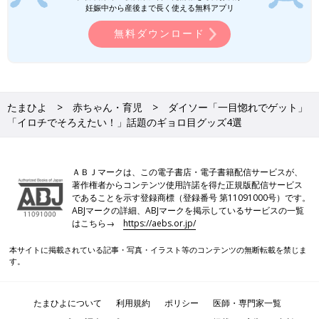
妊娠中から産後まで長く使える無料アプリ
無料ダウンロード
たまひよ
赤ちゃん・育児
ダイソー「一目惚れでゲット」
「イロチでそろえたい！」話題のギョロ目グッズ4選
ＡＢＪマークは、この電子書店・電子書籍配信サービスが、
著作権者からコンテンツ使用許諾を得た正規版配信サービス
であることを示す登録商標（登録番号 第11091000号）です。
ABJマークの詳細、ABJマークを掲示しているサービスの一覧
はこちら→
https://aebs.or.jp/
本サイトに掲載されている記事・写真・イラスト等のコンテンツの無断転載を禁じま
す。
たまひよについて
利用規約
ポリシー
医師・専門家一覧