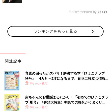
まんまるさんがダイソーでゲットしたのは、各220円の「ショル
ダーバッグ（ギョロ目スマホ）」。スナップボタン付きで、中身
Recommended by
が飛び出しにくい工夫がされていてクオリティが高いですよね♪
ブラックはどんなコーデにも合わせやすく、イエローは差し色に
ぴったりなので、どちらもヘビロテできそう。
ランキングをもっと見る
パステルカラーで可愛い♪ メッシュ素材の「立体ト
ートバッグ（ギョロ目）」
関連記事
育児の困ったがズバリ！解決する本『ひよこクラブ
秋号』 4カ月～2才になるまで、育児に役立つ情報が
いっぱい！
赤ちゃん・育児
赤ちゃんのお世話まるわかり！『初めてのひよこクラ
ブ 夏号』〈巻頭大特集〉初めての授乳がうまくい
く！ おっぱい・ミルクの基本と夏のトラブル 解決テ
赤ちゃん・育児