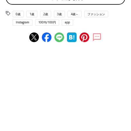
0歳
1歳
2歳
3歳
4歳～
ファッション
Instagram
100均/100円
app
出典：Instagramアカウント「onokyo915」
こちらは、おのきょうさんがダイソーでまとめ買いしたギョロ目
グッズ。深みのあるグリーンに一目惚れだったのだとか。トート
バッグは持ち手がふわふわで使い心地が良さそう。「かわい
い！」と気に入っているようです♪
ボタン付きで安心♪「ショルダーバッグ（ギョロ目
スマホ）」