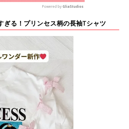
Powered by 
GliaStudios
すぎる！プリンセス柄の長袖Tシャツ
M
u
t
e