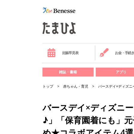
妊娠早見表
お金・手続
雑誌・書籍
アプリ
トップ
赤ちゃん・育児
バースデイ×ディズニ
バースデイ×ディズニ
♪」「保育園着にも」
め★コラボアイテム4選