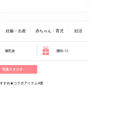
妊娠・出産
赤ちゃん・育児
妊活
離乳食
優待パス
写真スタジオ
すすめ★コラボアイテム4選