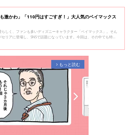
も激かわ」「110円はすごすぎ！」大人気のベイマックス
愛らしく、ファンも多いディズニーキャラクター「ベイマックス」。そん
がセリアに登場し、SNSで話題になっています。今回は、その中でも特に
、ぜひチェックしてみてくださいね♪
もっと読む
arrow_forward_ios