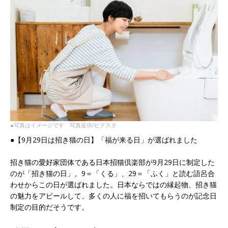
●写真はイメージです 写真提供/ピクスタ
●【9月29日は招き猫の日】「福が来る日」が選ばれました
招き猫の愛好家団体である日本招猫倶楽部が9月29日に制定した
のが「招き猫の日」。9＝「くる」、29＝「ふく」と読む語呂合
わせからこの日が選ばれました。日本ならではの縁起物、招き猫
の魅力をアピールして、多くの人に福を招いてもらうのが記念日
制定の目的だそうです。