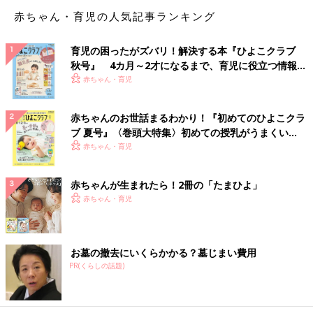
末まで）の投稿からの抜粋です。
赤ちゃん・育児の人気記事ランキング
※この記事は「たまひよONLINE」で過去に公開されたもので
す。
育児の困ったがズバリ！解決する本『ひよこクラブ
※記事の内容は記事執筆当時の情報であり、現在と異なる場合が
秋号』 4カ月～2才になるまで、育児に役立つ情報が
あります。
いっぱい！
赤ちゃん・育児
赤ちゃんのお世話まるわかり！『初めてのひよこクラ
ブ 夏号』〈巻頭大特集〉初めての授乳がうまくい
く！ おっぱい・ミルクの基本と夏のトラブル 解決テ
赤ちゃん・育児
ク
赤ちゃんが生まれたら！2冊の「たまひよ」
赤ちゃん・育児
お墓の撤去にいくらかかる？墓じまい費用
PR(くらしの話題)