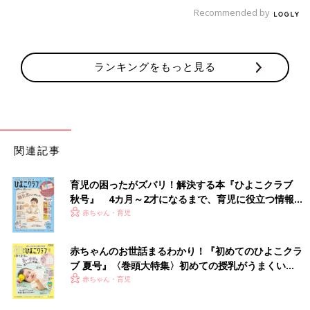
Recommended by
ランキングをもっと見る
関連記事
育児の困ったがズバリ！解決する本『ひよこクラブ
秋号』 4カ月～2才になるまで、育児に役立つ情報が
いっぱい！
赤ちゃん・育児
赤ちゃんのお世話まるわかり！『初めてのひよこクラ
ブ 夏号』〈巻頭大特集〉初めての授乳がうまくい
く！ おっぱい・ミルクの基本と夏のトラブル 解決テ
赤ちゃん・育児
ク