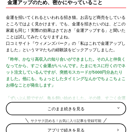
金運アップのため、密かにやっていること
金運を招いてくれるといわれる招き猫。お店など商売をしている
ところではよく見かけます。でも、金運を招きたいのは、どこの
家庭も同じ！実際の効果はさておき「金運アップする」と聞いた
ことは試してみたくなりますよね。
口コミサイト『ウィメンズパーク』の「私はこれで金運アップし
ました」というママたちの経験談をピックアップしました。
「昨年、かなり高収入の知り合いができました。その人と仲良く
なってから、すごく金運がいいんです。たまにモスに行くのでネ
ット注文しているんですが、突然モスカードが5000円分あたり
ました。他にも、ちょっとしたタイミングなんかでちょこちょこ
お得なことが発生します」
「ずいぶん前ですが、亀を飼い始めました。その後、すごく金運
が良いのです。去年ですが今まででなかった夏期賞与をいただき
このまま続きを見る
ました。そして先月、シャンプーのキャンペーンで1万円のトラ
ベルギフト券が送られてきました。これは亀のおかげでしょう
サクサク読める！お気に入り記事を登録可能
か？」
アプリで続きを見る