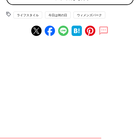
「趣味で懸賞してるのですが、トイレ掃除して数分後に当選品が
届く事が数回ありました。その頃は毎日トイレ掃除してました」
ライフスタイル
今日は何の日
ウィメンズパーク
「トイレ掃除は毎日していますが、たまに“本気で掃除の日”を設
けて念入りに掃除をしています。昨日がまさにその日でしたが、
行きたかったイベントの当選通知が来ました。私の場合は下心満
載で掃除すると当たらず、何も考えずに掃除した時に幸運が舞い
込んでいる気がします」
トイレ、玄関掃除で金運アップするという噂がママの間ではある
ようです。
キレイになって金運がアップすれば、一石二鳥ですね！
（文・古川はる香）
初めて行く病院【オレたちの切迫早産奮
闘記 #11】
病院に入ると、妻の入院を実感しました。手の
届く距離にいるのに、会うことは許され
ず、、、。絶賛３人育児中のパパが描く連載漫
画。「オレたちの切迫早産奮闘記」第11話！
■文中のコメントはすべて、『ウィメンズパーク』（2022年1月