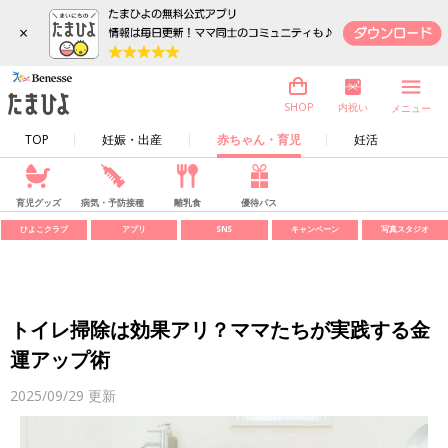
×
内祝い
SHOP
メニュー
TOP
妊娠・出産
赤ちゃん・育児
妊活
育児グッズ
病気・予防接種
離乳食
優待パス
ひよこクラブ
アプリ
SNS
キャンペーン
写真スタジオ
トイレ掃除は効果アリ？ママたちが実践する金
運アップ術
2025/09/29
更新