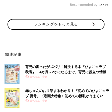
Recommended by
ランキングをもっと見る
関連記事
育児の困ったがズバリ！解決する本『ひよこクラブ
秋号』 4カ月～2才になるまで、育児に役立つ情報が
いっぱい！
赤ちゃん・育児
赤ちゃんのお世話まるわかり！『初めてのひよこクラ
ブ 夏号』〈巻頭大特集〉初めての授乳がうまくい
く！ おっぱい・ミルクの基本と夏のトラブル 解決テ
赤ちゃん・育児
ク