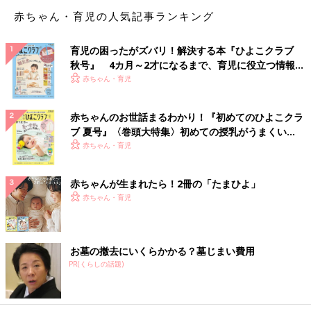
末まで）の投稿からの抜粋です。
赤ちゃん・育児の人気記事ランキング
※この記事は「たまひよONLINE」で過去に公開されたもので
す。
育児の困ったがズバリ！解決する本『ひよこクラブ
※記事の内容は記事執筆当時の情報であり、現在と異なる場合が
秋号』 4カ月～2才になるまで、育児に役立つ情報が
あります。
いっぱい！
赤ちゃん・育児
赤ちゃんのお世話まるわかり！『初めてのひよこクラ
ブ 夏号』〈巻頭大特集〉初めての授乳がうまくい
く！ おっぱい・ミルクの基本と夏のトラブル 解決テ
赤ちゃん・育児
ク
赤ちゃんが生まれたら！2冊の「たまひよ」
赤ちゃん・育児
お墓の撤去にいくらかかる？墓じまい費用
PR(くらしの話題)