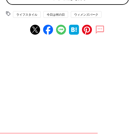
「趣味で懸賞してるのですが、トイレ掃除して数分後に当選品が
届く事が数回ありました。その頃は毎日トイレ掃除してました」
ライフスタイル
今日は何の日
ウィメンズパーク
「トイレ掃除は毎日していますが、たまに“本気で掃除の日”を設
けて念入りに掃除をしています。昨日がまさにその日でしたが、
行きたかったイベントの当選通知が来ました。私の場合は下心満
載で掃除すると当たらず、何も考えずに掃除した時に幸運が舞い
込んでいる気がします」
トイレ、玄関掃除で金運アップするという噂がママの間ではある
ようです。
キレイになって金運がアップすれば、一石二鳥ですね！
（文・古川はる香）
初めて行く病院【オレたちの切迫早産奮
闘記 #11】
病院に入ると、妻の入院を実感しました。手の
届く距離にいるのに、会うことは許され
ず、、、。絶賛３人育児中のパパが描く連載漫
画。「オレたちの切迫早産奮闘記」第11話！
■文中のコメントはすべて、『ウィメンズパーク』（2022年1月