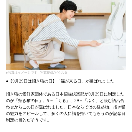
●写真はイメージです 写真提供/ピクスタ
●【9月29日は招き猫の日】「福が来る日」が選ばれました
招き猫の愛好家団体である日本招猫倶楽部が9月29日に制定した
のが「招き猫の日」。9＝「くる」、29＝「ふく」と読む語呂合
わせからこの日が選ばれました。日本ならではの縁起物、招き猫
の魅力をアピールして、多くの人に福を招いてもらうのが記念日
制定の目的だそうです。