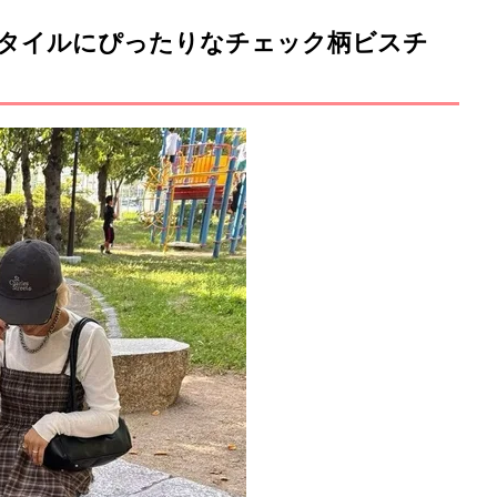
タイルにぴったりなチェック柄ビスチ
M
u
t
e