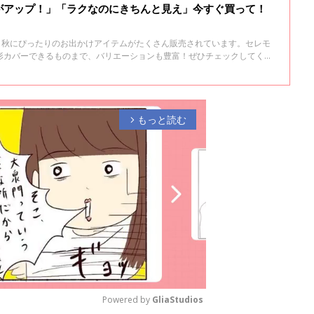
がアップ！」「ラクなのにきちんと見え」今すぐ買って！
は、秋にぴったりのお出かけアイテムがたくさん販売されています。セレモ
形カバーできるものまで、バリエーションも豊富！ぜひチェックしてくだ
もっと読む
arrow_forward_ios
Powered by 
GliaStudios