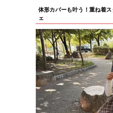
体形カバーも叶う！重ね着ス
ェ