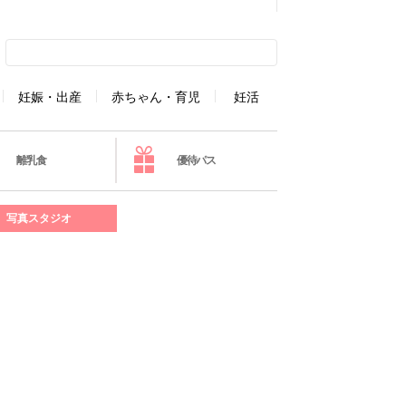
妊娠・出産
赤ちゃん・育児
妊活
離乳食
優待パス
写真スタジオ