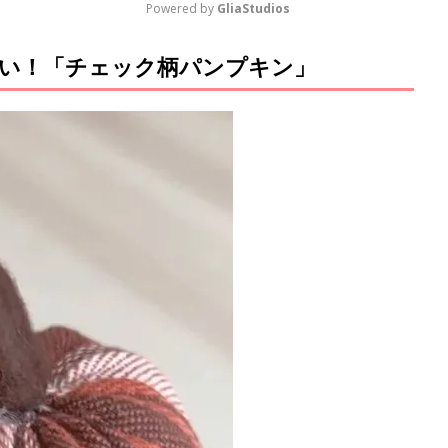
Powered by 
GliaStudios
い！「チェック柄パンプキン」
M
u
t
e