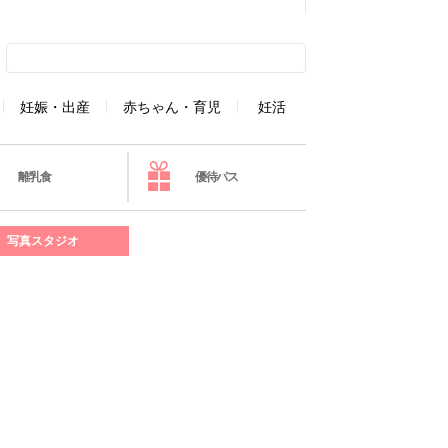
妊娠・出産
赤ちゃん・育児
妊活
離乳食
優待パス
写真スタジオ