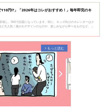
110円!?」「2026年はコレがおすすめ！」毎年即完のキ
が登場し、SNSで話題になっています。特に、キッズ向けのカレンダーはク
ほど大人気！激かわデザインのものや、楽しみながら学べるものなど、マ
、ぜひチェックしてみてくださいね♪
もっと読む
arrow_forward_ios