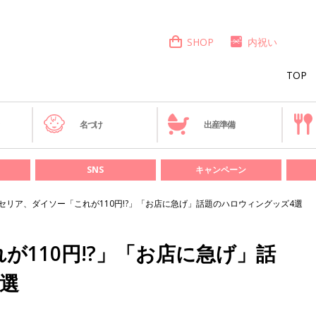
SHOP
内祝い
TOP
き
名づけ
出産準備
SNS
キャンペーン
セリア、ダイソー「これが110円!?」「お店に急げ」話題のハロウィングッズ4選
が110円!?」「お店に急げ」話
選