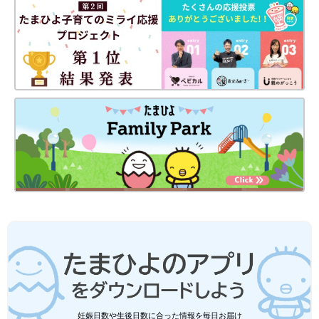
んを購入しました。今思えば痛みと吐き気で判断能力を失ってい
たのでしょう、なぜか“かつ丼”をチョイス。案の定、食べられま
せんでした。そのままかつ丼とともにLDR室へ移動。
強くなる陣痛と吐き気で脱水状態となり、点滴処置をしつつ絶飲
食の指示がありました。そしてそのまま朝を迎えて出産に。生ま
れたと同時に吐き気も吹き飛び、おなかがグーっと鳴ったこと
で、空腹に気づいた私。出産したベッドで、我が子を眺めながら
かつ丼を食べたのは良い思い出です（笑）」（きゃしー）
もうひとりの主役、夫も頑張りましたエピソード
「とにかく『痛い』を叫んでいました。陣痛の波が来るたびに夫
に『テニスボール！』『そこじゃない！』と、指示。強く押し続
けてもらいました。出産後、私もボロボロでしたが、夫も私のお
尻をテニスボールで押しまくったせいで、腕だけでなく全身、筋
肉痛になってました（笑）」（yuri）
「陣痛が始まり、一定時間モニターをしていたときのことです。
夫が付き添いでモニターを見ていましたが、昼食を勢いよく食べ
妊娠日数や生後日数に合った情報を毎日お届け
たせいか大きなしゃっくりが止まらず、部屋中に響きます。私は