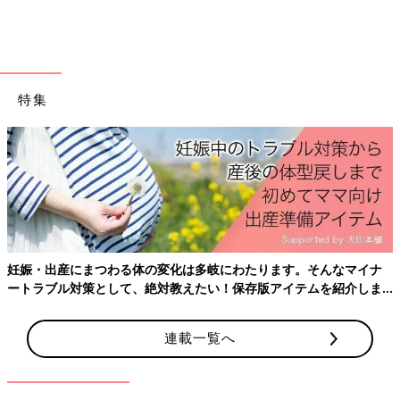
けど、今思うとバレたのおもしろいと思いました（笑）」（ち
ぴ）
「出産後の処置で会陰を縫われているとき、痛くて、でも疲れ果
てていたので小さい声で『痛いヨォ…まだ痛いのあったヨォ…悲
特集
しいヨォ…』とこぼしていたら、縫ってる先生に『切なくなって
る…』と、言われました（笑） だって産んだら痛いの終わると
思ってたんだもん！」（もー）
出産って計画通りにはならないのです。想定外エピ
ソード
「痛みがピークのなか『何か出ました！』と、叫びました。初産
妊娠・出産にまつわる体の変化は多岐にわたります。そんなマイナ
でまだ出るはずがない時間だったらしく、助産師さんが『はいは
ートラブル対策として、絶対教えたい！保存版アイテムを紹介しま
ーい、大丈夫よー、念のためにみるねー』と、余裕の表情。
す。
『あ！！ダメだ、これ出る！夫さんそのスイッチ押して！』と、
すごい形相に。そこから15分くらいで生まれました。あとに助産
連載一覧へ
師さんに『初産なのに信じられないくらいスピード出産だった』
と言われました」（あやにこ）