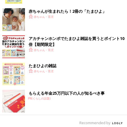
ク
りキツくなり、余裕がなくなり、助産師さんやお医者さんに思い
っきりタメ口になってしまった。人間、余裕がなくなると丁寧語
赤ちゃんが生まれたら！2冊の「たまひよ」
は話せなくなるものなんですね…」（ほのか）
赤ちゃん・育児
「上の子のときは破水してもなかなか生まれず､2分間隔の陣痛に
8時間半耐えて本当に辛かった。2人目は早いって言うし、8時間
アカチャンホンポでたまひよ雑誌を買うとポイント10
半よりは短いだろうと思っていたら、まさかまさか！1日半も陣
倍【期間限定】
痛に耐えてもなかなか生まれない。それもそのはず、先生もびっ
赤ちゃん・育児
くりするくらい太ももがムチムチなBIGベビーだったのです。
出産後、先生から『立派なへその緒！ふっといね～！大腿もこれ
は…なかなかよ！この大きさ！！立派だね！よく頑張ったね！』
たまひよの雑誌
と、笑いながら言われたことは忘れません。ちなみに生後4カ月
赤ちゃん・育児
でオムツはLサイズを超えてBIGサイズ。生後6カ月で90cmのベ
ビー服を着ています」（しろくま）
もらえる年金25万円以下の人が知るべき事
「私はじっとしていることが苦手です。出産は帝王切開だったの
PR(くらしの話題)
ですが、手術中は意識があるし、何時間もじっとしているのが無
理なので、麻酔のかかりが薄い手足をこっそりグーパーしていま
した。それが助産師さんにバレて『先生！足が動いてます』と、
言われて、麻酔強められました。動かせなくなってしんどかった
Recommended by