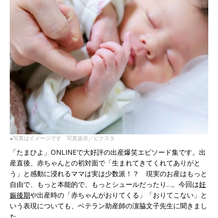
●写真はイメージです 写真提供／ピクスタ
「たまひよ」ONLINEで大好評の出産爆笑エピソード集です。出
産直後、赤ちゃんとの初対面で「生まれてきてくれてありがと
う」と感動に浸れるママは実は少数派！？ 現実のお産はもっと
自由で、もっと本能的で、もっとシュールだったり…。今回は
妊
娠後期
や出産時の「赤ちゃんがおりてくる」「おりてこない」と
いう表現についても、ベテラン助産師の濵脇文子先生に聞きまし
た。