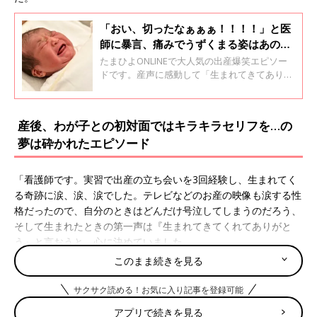
「おい、切ったなぁぁぁ！！！！」と医
師に暴言、痛みでうずくまる姿はあの有
名映画のよう…。などなど、出産爆笑エ
たまひよONLINEで大人気の出産爆笑エピソー
ピソード
ドです。産声に感動して「生まれてきてありが
とう」と、涙ぐむ母は少数派。本当のお産はも
っとシュールで、理性がぶっ飛んで、そして自
由なのです。今回は胎盤の謎について、ベテラ
産後、わが子との初対面ではキラキラセリフを…の
ン助産師の濵脇文子先生に聞きました。
夢は砕かれたエピソード
「看護師です。実習で出産の立ち会いを3回経験し、生まれてく
る奇跡に涙、涙、涙でした。テレビなどのお産の映像も涙する性
格だったので、自分のときはどんだけ号泣してしまうのだろう、
そして生まれたときの第一声は『生まれてきてくれてありがと
う』と言おうと、心に決めていました。
実際は子宮口6cm～全開になるまで時間がかかり、かなり辛く
このまま続きを見る
て、そのころの記憶はほぼありません。でも、生まれる！となっ
たときに意識が戻り、終わった瞬間に出た言葉は『スッキリした
サクサク読める！お気に入り記事を登録可能
～！』でした（笑） 自分の言葉にツボってしまい、大笑い＆う
アプリで続きを見る