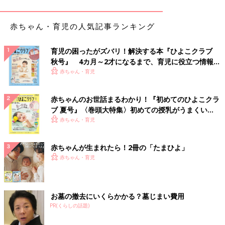
「出産は『鼻からスイカが出るほど痛い』と、よく聞きますが、
赤ちゃん・育児の人気記事ランキング
私の場合は『腰が砕けるほど痛い』でした。もともと腰痛持ちだ
ったこともあるせいか、出産中で一番叫んだ言葉は『腰が痛
い！』でした」（こうママ）
育児の困ったがズバリ！解決する本『ひよこクラブ
秋号』 4カ月～2才になるまで、育児に役立つ情報が
「
陣痛
がとにかく痛かったです。どれほど痛いかというと、『こ
いっぱい！
赤ちゃん・育児
れまで人生で“死ぬほど痛い”という言葉を使ってごめんなさ
い！』と、思うほどです」（まあちゃん）
赤ちゃんのお世話まるわかり！『初めてのひよこクラ
ブ 夏号』〈巻頭大特集〉初めての授乳がうまくい
「陣痛が3日間続いても生まれず、眠れないなか緊急
帝王切開
く！ おっぱい・ミルクの基本と夏のトラブル 解決テ
赤ちゃん・育児
に。『麻酔痛いからね』と、さんざん脅されていたのに、陣痛が
ク
辛すぎたようで痛みをまったく感じない。むしろ陣痛がなくなっ
赤ちゃんが生まれたら！2冊の「たまひよ」
たことに感動して元気に『陣痛がない世界だ！』と言ってしま
赤ちゃん・育児
い、手術台を囲む人たちに微笑まれて少し恥ずかしかったです」
（ぱんなこった）
「出産して、胎盤を出すときやおまたを縫うとき、先生に『大丈
お墓の撤去にいくらかかる？墓じまい費用
夫？痛くない？』と何度も聞かれて、その都度『出産の痛みより
PR(くらしの話題)
大丈夫です』と、元気に答えたら笑われました！」（しろくま）